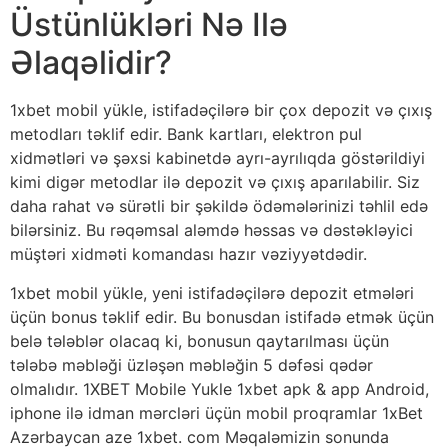
Üstünlükləri Nə Ilə
Əlaqəlidir?
1xbet mobil yükle, istifadəçilərə bir çox depozit və çıxış
metodları təklif edir. Bank kartları, elektron pul
xidmətləri və şəxsi kabinetdə ayrı-ayrılıqda göstərildiyi
kimi digər metodlar ilə depozit və çıxış aparılabilir. Siz
daha rahat və sürətli bir şəkildə ödəmələrinizi təhlil edə
bilərsiniz. Bu rəqəmsal aləmdə həssas və dəstəkləyici
müştəri xidməti komandası hazır vəziyyətdədir.
1xbet mobil yükle, yeni istifadəçilərə depozit etmələri
üçün bonus təklif edir. Bu bonusdan istifadə etmək üçün
belə tələblər olacaq ki, bonusun qaytarılması üçün
tələbə məbləği üzləşən məbləğin 5 dəfəsi qədər
olmalıdır. 1XBET Mobile Yukle 1xbet apk & app Android,
iphone ilə idman mərcləri üçün mobil proqramlar 1xBet
Azərbaycan aze 1xbet. com Məqaləmizin sonunda