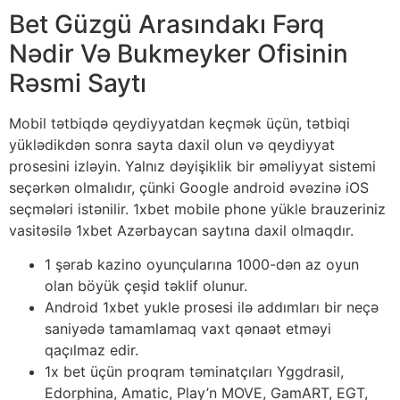
Bet Güzgü Arasındakı Fərq
Nədir Və Bukmeyker Ofisinin
Rəsmi Saytı
Mobil tətbiqdə qeydiyyatdan keçmək üçün, tətbiqi
yüklədikdən sonra sayta daxil olun və qeydiyyat
prosesini izləyin. Yalnız dəyişiklik bir əməliyyat sistemi
seçərkən olmalıdır, çünki Google android əvəzinə iOS
seçmələri istənilir. 1xbet mobile phone yükle brauzeriniz
vasitəsilə 1xbet Azərbaycan saytına daxil olmaqdır.
1 şərab kazino oyunçularına 1000-dən az oyun
olan böyük çeşid təklif olunur.
Android 1xbet yukle prosesi ilə addımları bir neçə
saniyədə tamamlamaq vaxt qənaət etməyi
qaçılmaz edir.
1x bet üçün proqram təminatçıları Yggdrasil,
Edorphina, Amatic, Play’n MOVE, GamART, EGT,