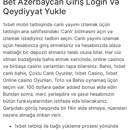
Bet Azerbaycan Giriş Login Və
Qeydiyyat Yukle
1xbet mobil tətbiqində canlı yayımı izləmək üçün
tətbiqin ana səhifəsindəki ‘Canlı’ bölməsini açın və
izləmək istədiyiniz tədbiri seçin. Canlı yayımı izləmək
üçün hesabınıza giriş etməlisiniz və hesabınızda əlavə
məbləğli bir depozit etməniz tələb oluna bilər. Hər cür
idman budağında bahis etmək xaricində, online casinos
və birbaşa casino variantları tapa bilərsiniz. Bahis, 1xbet
canlı bahis, Çoxlu Canlı Oyunlar, 1xbet Casino, 1xbet
Online casino Oyunları, Toto və Bahis oynamaq üçün
seçim var. 100 dollara qədər added bonus əldə edin
Bundan sonra, mərc yerləşdirə və şəxsi hesabınızın
bütün funksiyalarından istifadə edə biləcəksiniz.
Qarşıdakı görüş haqqında bir fikir əldə etməyə, nüansları
nəzərə almağa imkan verir.
1xbet tətbiqi ilə bağlı yükləmə prosesi yönündə