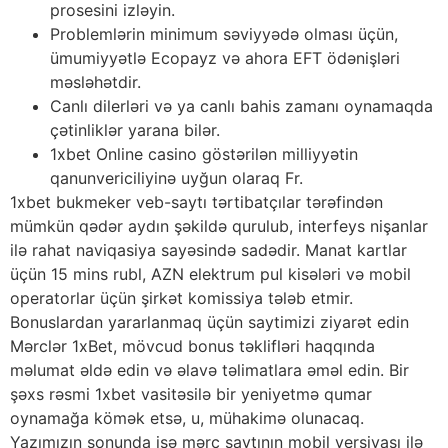
prosesini izləyin.
Problemlərin minimum səviyyədə olması üçün,
ümumiyyətlə Ecopayz və ahora EFT ödənişləri
məsləhətdir.
Canlı dilerləri və ya canlı bahis zamanı oynamaqda
çətinliklər yarana bilər.
1xbet Online casino göstərilən milliyyətin
qanunvericiliyinə uyğun olaraq Fr.
1xbet bukmeker veb-saytı tərtibatçılar tərəfindən
mümkün qədər aydın şəkildə qurulub, interfeys nişanlar
ilə rahat naviqasiya sayəsində sadədir. Manat kartlar
üçün 15 mins rubl, AZN elektrum pul kisələri və mobil
operatorlar üçün şirkət komissiya tələb etmir.
Bonuslardan yararlanmaq üçün saytimizi ziyarət edin
Mərclər 1xBet, mövcud bonus təklifləri haqqında
məlumat əldə edin və əlavə təlimatlara əməl edin. Bir
şəxs rəsmi 1xbet vasitəsilə bir yeniyetmə qumar
oynamağa kömək etsə, u, mühakimə olunacaq.
Yazımızın sonunda isə mərc saytının mobil versiyası ilə