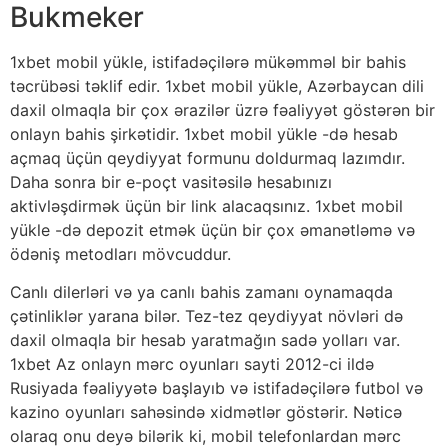
Bukmeker
1xbet mobil yükle, istifadəçilərə mükəmməl bir bahis
təcrübəsi təklif edir. 1xbet mobil yükle, Azərbaycan dili
daxil olmaqla bir çox ərazilər üzrə fəaliyyət göstərən bir
onlayn bahis şirkətidir. 1xbet mobil yükle -də hesab
açmaq üçün qeydiyyat formunu doldurmaq lazımdır.
Daha sonra bir e-poçt vasitəsilə hesabınızı
aktivləşdirmək üçün bir link alacaqsınız. 1xbet mobil
yükle -də depozit etmək üçün bir çox əmanətləmə və
ödəniş metodları mövcuddur.
Canlı dilerləri və ya canlı bahis zamanı oynamaqda
çətinliklər yarana bilər. Tez-tez qeydiyyat növləri də
daxil olmaqla bir hesab yaratmağın sadə yolları var.
1xbet Az onlayn mərc oyunları sayti 2012-ci ildə
Rusiyada fəaliyyətə başlayıb və istifadəçilərə futbol və
kazino oyunları sahəsində xidmətlər göstərir. Nəticə
olaraq onu deyə bilərik ki, mobil telefonlardan mərc