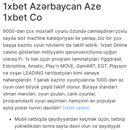
1xbet Azərbaycan Aze
1xbet Co
9000-dən çox müxtəlif oyunu özündə cəmləşdirən çoxlu
sayda slot machine kateqoriyası ilə yanaşı, biz bir çox
başqa kazino oyun növlərini də təklif edirik. 1xbet Online
casino göstərilən milliyyətin qanunvericiliyinə uyğun
olaraq Fr. 1x bet üçün proqram təminatçıları Yggdrasil,
Edorphina, Amatic, Play’n MOVE, GamART, EGT, Playson
və oxşar LEADING tərtibatçıları kimi sənaye
nəhəngləridir. 1 şərab kazino oyunçularına 1000-dən az
oyun olan böyük çeşid təklif olunur. Buraya standart
idman mərcləri, oyun şouları, canlı oyunlar,
proqramdaxili oyun seçimləri, həmçinin ən populyar
aylıq poker turniri daxildir!
1xbet casino
Mobil tətbiqdə qeydiyyatdan keçmək üçün, tətbiqi
yüklədikdən sonra sayta daxil olun və qeydiyyat