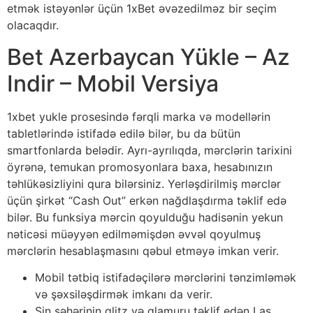
etmək istəyənlər üçün 1xBet əvəzedilməz bir seçim
olacaqdır.
Bet Azerbaycan Yükle – Az
Indir – Mobil Versiya
1xbet yukle prosesində fərqli marka və modellərin
tabletlərində istifadə edilə bilər, bu da bütün
smartfonlarda belədir. Ayrı-ayrılıqda, mərclərin tarixini
öyrənə, temukan promosyonlara baxa, hesabınızın
təhlükəsizliyini qura bilərsiniz. Yerləşdirilmiş mərclər
üçün şirkət “Cash Out” erkən nağdlaşdırma təklif edə
bilər. Bu funksiya mərcin qoyulduğu hadisənin yekun
nəticəsi müəyyən edilməmişdən əvvəl qoyulmuş
mərclərin hesablaşmasını qəbul etməyə imkan verir.
Mobil tətbiq istifadəçilərə mərclərini tənzimləmək
və şəxsiləşdirmək imkanı da verir.
Sin şəhərinin glitz və qlamuru təklif edən Las