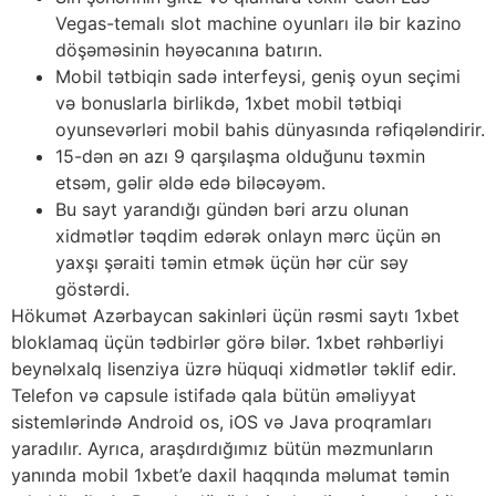
Vegas-temalı slot machine oyunları ilə bir kazino
döşəməsinin həyəcanına batırın.
Mobil tətbiqin sadə interfeysi, geniş oyun seçimi
və bonuslarla birlikdə, 1xbet mobil tətbiqi
oyunsevərləri mobil bahis dünyasında rəfiqələndirir.
15-dən ən azı 9 qarşılaşma olduğunu təxmin
etsəm, gəlir əldə edə biləcəyəm.
Bu sayt yarandığı gündən bəri arzu olunan
xidmətlər təqdim edərək onlayn mərc üçün ən
yaxşı şəraiti təmin etmək üçün hər cür səy
göstərdi.
Hökumət Azərbaycan sakinləri üçün rəsmi saytı 1xbet
bloklamaq üçün tədbirlər görə bilər. 1xbet rəhbərliyi
beynəlxalq lisenziya üzrə hüquqi xidmətlər təklif edir.
Telefon və capsule istifadə qala bütün əməliyyat
sistemlərində Android os, iOS və Java proqramları
yaradılır. Ayrıca, araşdırdığımız bütün məzmunların
yanında mobil 1xbet’e daxil haqqında məlumat təmin