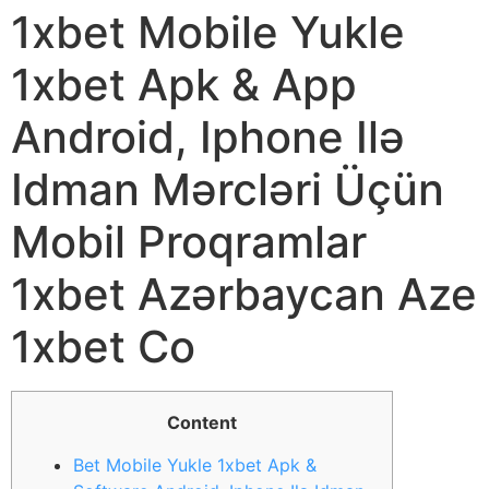
1xbet Mobile Yukle
1xbet Apk & App
Android, Iphone Ilə
Idman Mərcləri Üçün
Mobil Proqramlar
1xbet Azərbaycan Aze
1xbet Co
Content
Bet Mobile Yukle 1xbet Apk &