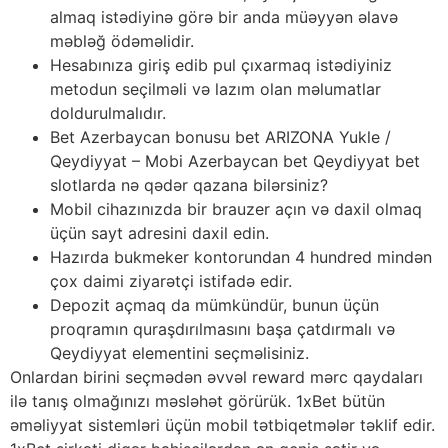
almaq istədiyinə görə bir anda müəyyən əlavə
məbləğ ödəməlidir.
Hesabınıza giriş edib pul çıxarmaq istədiyiniz
metodun seçilməli və lazım olan məlumatlar
doldurulmalıdır.
Bet Azerbaycan bonusu bet ARIZONA Yukle /
Qeydiyyat – Mobi Azerbaycan bet Qeydiyyat bet
slotlarda nə qədər qazana bilərsiniz?
Mobil cihazınızda bir brauzer açın və daxil olmaq
üçün sayt adresini daxil edin.
Hazırda bukmeker kontorundan 4 hundred mindən
çox daimi ziyarətçi istifadə edir.
Depozit açmaq da mümkündür, bunun üçün
proqramın quraşdırılmasını başa çatdırmalı və
Qeydiyyat elementini seçməlisiniz.
Onlardan birini seçmədən əvvəl reward mərc qaydaları
ilə tanış olmağınızı məsləhət görürük. 1xBet bütün
əməliyyat sistemləri üçün mobil tətbiqetmələr təklif edir.