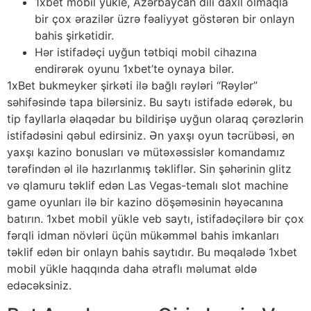
1xbet mobil yükle, Azərbaycan dili daxil olmaqla
bir çox ərazilər üzrə fəaliyyət göstərən bir onlayn
bahis şirkətidir.
Hər istifadəçi uyğun tətbiqi mobil cihazına
endirərək oyunu 1xbet’te oynaya bilər.
1xBet bukmeyker şirkəti ilə bağlı rəyləri “Rəylər”
səhifəsində tapa bilərsiniz. Bu saytı istifadə edərək, bu
tip fayllarla əlaqədar bu bildirişə uyğun olaraq çərəzlərin
istifadəsini qəbul edirsiniz. Ən yaxşı oyun təcrübəsi, ən
yaxşı kazino bonusları və mütəxəssislər komandamız
tərəfindən əl ilə hazırlanmış təkliflər. Sin şəhərinin glitz
və qlamuru təklif edən Las Vegas-temalı slot machine
game oyunları ilə bir kazino döşəməsinin həyəcanına
batırın. 1xbet mobil yükle veb saytı, istifadəçilərə bir çox
fərqli idman növləri üçün mükəmməl bahis imkanları
təklif edən bir onlayn bahis saytıdır. Bu məqalədə 1xbet
mobil yükle haqqında daha ətraflı məlumat əldə
edəcəksiniz.