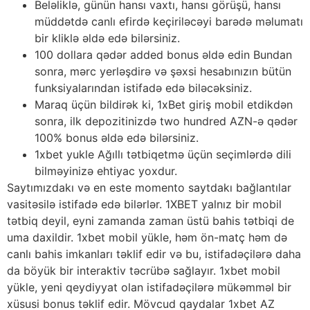
Beləliklə, günün hansı vaxtı, hansı görüşü, hansı
müddətdə canlı efirdə keçiriləcəyi barədə məlumatı
bir kliklə əldə edə bilərsiniz.
100 dollara qədər added bonus əldə edin Bundan
sonra, mərc yerləşdirə və şəxsi hesabınızın bütün
funksiyalarından istifadə edə biləcəksiniz.
Maraq üçün bildirək ki, 1xBet giriş mobil etdikdən
sonra, ilk depozitinizdə two hundred AZN-ə qədər
100% bonus əldə edə bilərsiniz.
1xbet yukle Ağıllı tətbiqetmə üçün seçimlərdə dili
bilməyinizə ehtiyac yoxdur.
Saytımızdakı və en este momento saytdakı bağlantılar
vasitəsilə istifadə edə bilərlər. 1XBET yalnız bir mobil
tətbiq deyil, eyni zamanda zaman üstü bahis tətbiqi de
uma daxildir. 1xbet mobil yükle, həm ön-matç həm də
canlı bahis imkanları təklif edir və bu, istifadəçilərə daha
da böyük bir interaktiv təcrübə sağlayır. 1xbet mobil
yükle, yeni qeydiyyat olan istifadəçilərə mükəmməl bir
xüsusi bonus təklif edir. Mövcud qaydalar 1xbet AZ