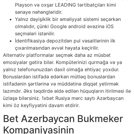
Playson və oxşar LEADING tərtibatçıları kimi
sənaye nəhəngləridir.
Yalnız dəyişiklik bir əməliyyat sistemi seçərkən
olmalıdır, çünki Google android əvəzinə iOS
seçmələri istənilir.
İdentifikasiya depozitdən pul vəsaitlərinin ilk
çıxarılmasından əvvəl həyata keçirilir.
Alternativ platformalar seçmək daha az müsbət
emosiyalar gətirə bilər. Kompüterinizi qurmağa və ya
yalnız telefonunuzdan daxil olmağa ehtiyac yoxdur.
Bonuslardan istifadə edərkən mütləq bonuslardan
istifadənin şərtlərinə və müddətinə diqqət yetirmək
lazımdır. Əks təqdirdə əldə edilən hüquqların itirilməsi ilə
üzləşə bilərsiniz. 1xbet Rusiya mərc saytı Azərbaycan
kimi öz keyfiyyətini davam etdirir.
Bet Azerbaycan Bukmeker
Kompaniyasinin