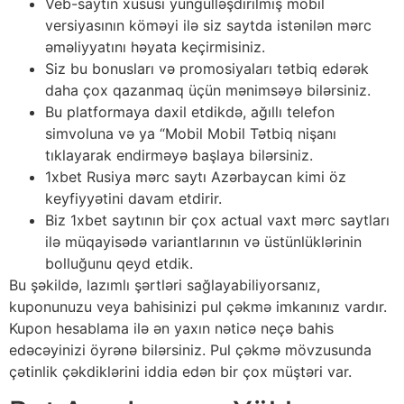
Veb-saytın xüsusi yüngülləşdirilmiş mobil
versiyasının köməyi ilə siz saytda istənilən mərc
əməliyyatını həyata keçirmisiniz.
Siz bu bonusları və promosiyaları tətbiq edərək
daha çox qazanmaq üçün mənimsəyə bilərsiniz.
Bu platformaya daxil etdikdə, ağıllı telefon
simvoluna və ya “Mobil Mobil Tətbiq nişanı
tıklayarak endirməyə başlaya bilərsiniz.
1xbet Rusiya mərc saytı Azərbaycan kimi öz
keyfiyyətini davam etdirir.
Biz 1xbet saytının bir çox actual vaxt mərc saytları
ilə müqayisədə variantlarının və üstünlüklərinin
bolluğunu qeyd etdik.
Bu şəkildə, lazımlı şərtləri sağlayabiliyorsanız,
kuponunuzu veya bahisinizi pul çəkmə imkanınız vardır.
Kupon hesablama ilə ən yaxın nəticə neçə bahis
edəcəyinizi öyrənə bilərsiniz. Pul çəkmə mövzusunda
çətinlik çəkdiklərini iddia edən bir çox müştəri var.