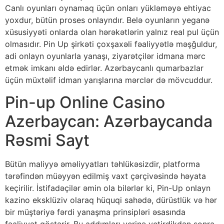
Canlı oyunları oynamaq üçün onları yükləməyə ehtiyac
yoxdur, bütün proses onlayndır. Belə oyunların yeganə
xüsusiyyəti onlarda olan hərəkətlərin yalnız real pul üçün
olmasıdır. Pin Up şirkəti çoxşaxəli fəaliyyətlə məşğuldur,
adi onlayn oyunlarla yanaşı, ziyarətçilər idmana mərc
etmək imkanı əldə edirlər. Azərbaycanlı qumarbazlar
üçün müxtəlif idman yarışlarına mərclər də mövcuddur.
Pin-up Online Casino
Azerbaycan: Azərbaycanda
Rəsmi Sayt
Bütün maliyyə əməliyyatları təhlükəsizdir, platforma
tərəfindən müəyyən edilmiş vaxt çərçivəsində həyata
keçirilir. İstifadəçilər əmin ola bilərlər ki, Pin-Up onlayn
kazino eksklüziv olaraq hüquqi sahədə, dürüstlük və hər
bir müştəriyə fərdi yanaşma prinsipləri əsasında
fəaliyyət göstərir. Bu addımları yerinə yetirdikdən sonra