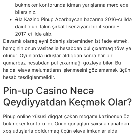
bukmeker kontorunda idman yarışlarına mərc edə
bilərsiniz.
Əla Kazino Pinup Azərbaycan bazarına 2016-cı ildə
daxil olub, lakin şirkət lisenziyanı bir il sonra –
2017-ci ildə alıb.
Davamlı olaraq eyni ödəniş sistemindən istifadə etmək,
həmçinin onun vasitəsilə hesabdan pul çıxarmaq tövsiyə
olunur. Oyunlarda uduşlar aldıqdan sonra hər bir
qumarbaz hesabdan pul çıxarmağı gözləyə bilər. Bu
halda, əlavə məlumatların işlənməsini gözləməmək üçün
hesab təsdiqlənməlidir.
Pin-up Casino Necə
Qeydiyyatdan Keçmək Olar?
Pinup online xüsusi diqqət çəkən məqamı kazinonun öz
bukmeker kontoru idi. Onun qonaqları şəxsi əmanətdən
xoş uduşlarla doldurmaq üçün əlavə imkanlar əldə