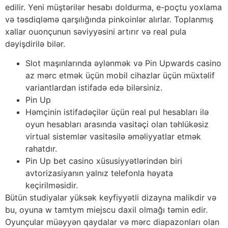
edilir. Yeni müştərilər hesabı doldurma, e-poçtu yoxlama
və təsdiqləmə qarşılığında pinkoinlər alırlar. Toplanmış
xallar ouonçunun səviyyəsini artırır və real pula
dəyişdirilə bilər.
Slot maşınlarında əylənmək və Pin Upwards casino
az mərc etmək üçün mobil cihazlar üçün müxtəlif
variantlardan istifadə edə bilərsiniz.
Pin Up
Həmçinin istifadəçilər üçün real pul hesabları ilə
oyun hesabları arasında vasitəçi olan təhlükəsiz
virtual sistemlər vasitəsilə əməliyyatlar etmək
rahatdır.
Pin Up bet casino xüsusiyyətlərindən biri
avtorizasiyanın yalnız telefonla həyata
keçirilməsidir.
Bütün studiyalar yüksək keyfiyyətli dizayna malikdir və
bu, oyuna w tamtym miejscu daxil olmağı təmin edir.
Oyunçular müəyyən qaydalar və mərc diapazonları olan