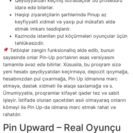
Qeydiyyatdan keçmiş istifadəçilər bu proseduru
idarə edə bilərlər.
Həqiqi ziyarətçilərin şərhlərində Pinup az
keyfiyyətli xidmət və yaxşı pul mükafatı əldə
etmək imkanı təsdiqlənir.
Kazinoda istənilən pul köçürmələri oyunçular üçün
təhlükəsizdir.
Tətbiqlər zəngin funksionallıq əldə edib, bunun
sayəsində onlar Pin-Up portalının əsas versiyasını
tamamilə əvəz edə bilirlər. Xüsusilə, bu proqram sizə
yeni hesabı qeydiyyatdan keçirməyə, depozit qoymağa,
hesabınızdan pul çıxarmağa, Pin Up idmanına mərc
etməyə, dəstək xidməti ilə əlaqə saxlamağa və s.
Ümumiyyətlə, proqramlar kifayət qədər tez və sabit
işləyir. İstifadə olunan qacetdən asılı olmayaraq onların
köməyi ilə Pin Up-da idmana mərc etmək rahat və
rahatdır.
Pin Upward – Real Oyunçu