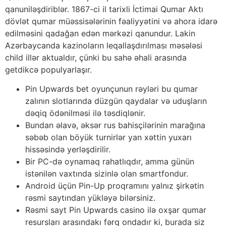
qanuniləşdiriblər. 1867-ci il tarixli İctimai Qumar Aktı
dövlət qumar müəssisələrinin fəaliyyətini və ahora idarə
edilməsini qadağan edən mərkəzi qanundur. Lakin
Azərbaycanda kazinoların leqallaşdırılması məsələsi
child illər aktualdır, çünki bu sahə əhali arasında
getdikcə populyarlaşır.
Pin Upwards bet oyunçunun rəyləri bu qumar
zalının slotlarında düzgün qaydalar və uduşların
dəqiq ödənilməsi ilə təsdiqlənir.
Bundan əlavə, əksər rus bahisçilərinin marağına
səbəb olan böyük turnirlər yan xəttin yuxarı
hissəsində yerləşdirilir.
Bir PC-də oynamaq rahatlıqdır, amma günün
istənilən vaxtında sizinlə olan smartfondur.
Android üçün Pin-Up proqramını yalnız şirkətin
rəsmi saytından yükləyə bilərsiniz.
Rəsmi sayt Pin Upwards casino ilə oxşar qumar
resursları arasındakı fərq ondadır ki, burada siz