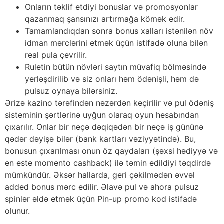
Onların təklif etdiyi bonuslar və promosyonlar
qazanmaq şansınızı artırmağa kömək edir.
Tamamlandıqdan sonra bonus xalları istənilən növ
idman mərclərini etmək üçün istifadə oluna bilən
real pula çevrilir.
Ruletin bütün növləri saytın müvafiq bölməsində
yerləşdirilib və siz onları həm ödənişli, həm də
pulsuz oynaya bilərsiniz.
Ərizə kazino tərəfindən nəzərdən keçirilir və pul ödəniş
sisteminin şərtlərinə uyğun olaraq oyun hesabından
çıxarılır. Onlar bir neçə dəqiqədən bir neçə iş gününə
qədər dəyişə bilər (bank kartları vəziyyətində). Bu,
bonusun çıxarılması onun öz qaydaları (şəxsi hədiyyə və
en este momento cashback) ilə təmin edildiyi təqdirdə
mümkündür. Əksər hallarda, geri çəkilmədən əvvəl
added bonus mərc edilir. Əlavə pul və ahora pulsuz
spinlər əldə etmək üçün Pin-up promo kod istifadə
olunur.