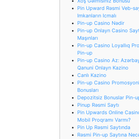
Xoş Gəlmisiniz Bonusu
Pin Upward Rəsmi Veb-say
Imkanların Icmalı
Pin-up Casino Nədir
Pin-up Onlayn Casino Sayt
Maşınları
Pin-up Casino Loyallıq Pr
Pin-up
Pin-up Casino Az: Azərb
Qanuni Onlayn Kazino
Canlı Kazino
Pin-up Casino Promosyonl
Bonusları
Depozitsiz Bonuslar Pin-u
Pinup Rəsmi Saytı
Pin Upwards Online Casin
Mobil Proqramı Varmı?
Pin Up Rəsmi Saytında
Rəsmi Pin-up Saytına Nec