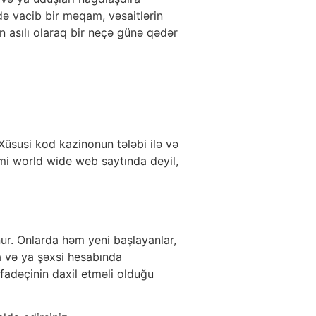
ədə vacib bir məqam, vəsaitlərin
n asılı olaraq bir neçə günə qədər
üsusi kod kazinonun tələbi ilə və
əsmi world wide web saytında deyil,
r. Onlarda həm yeni başlayanlar,
a və ya şəxsi hesabında
tifadəçinin daxil etməli olduğu