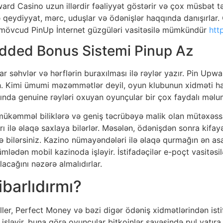
ward Casino uzun illərdir fəaliyyət göstərir və çox müsbət 
ə qeydiyyat, mərc, uduşlar və ödənişlər haqqında danışırlar
 mövcud PinUp İnternet güzgüləri vasitəsilə mümkündür
htt
dded Bonus Sistemi Pinup Az
r səhvlər və hərflərin buraxılması ilə rəylər yazır. Pin Upwa
və h. Kimi ümumi məzəmmətlər deyil, oyun klubunun xidməti 
ında genuine rəyləri oxuyan oyunçular bir çox faydalı məlu
kəmməl biliklərə və geniş təcrübəyə malik olan mütəxəssisl
ilə əlaqə saxlaya bilərlər. Məsələn, ödənişdən sonra kifay
bilərsiniz. Kazino nümayəndələri ilə əlaqə qurmağın ən as
lədən mobil kazinoda işləyir. İstifadəçilər e-poçt vasitəsil
acağını nəzərə almalıdırlar.
barlıdırmı?
ller, Perfect Money və bəzi digər ödəniş xidmətlərindən isti
şləyir, buna görə oyunçular bitkoinlər sayəsində pul yatıra