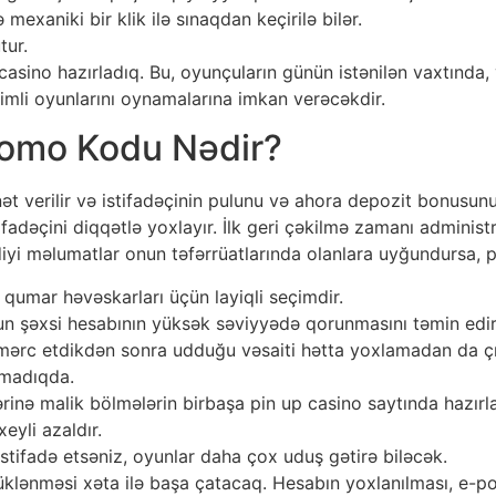
mexaniki bir klik ilə sınaqdan keçirilə bilər.
tur.
asino hazırladıq. Bu, oyunçuların günün istənilən vaxtında,
mli oyunlarını oynamalarına imkan verəcəkdir.
romo Kodu Nədir?
t verilir və istifadəçinin pulunu və ahora depozit bonusun
tifadəçini diqqətlə yoxlayır. İlk geri çəkilmə zamanı administ
yi məlumatlar onun təfərrüatlarında olanlara uyğundursa, pul
qumar həvəskarları üçün layiqli seçimdir.
un şəxsi hesabının yüksək səviyyədə qorunmasını təmin edir
n mərc etdikdən sonra udduğu vəsaiti hətta yoxlamadan da
madıqda.
ərinə malik bölmələrin birbaşa pin up casino saytında hazırl
xeyli azaldır.
istifadə etsəniz, oyunlar daha çox uduş gətirə biləcək.
klənməsi xəta ilə başa çatacaq. Hesabın yoxlanılması, e-po