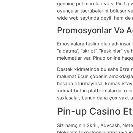
genuine pul mərcləri və s. Pin Up
oyunçular təcrübələrini bölüşür v
wide web saytında deyil, həm də
Promosyonlar Və A
Emosiyalara təslim olan adi insanla
“aldatma”, “skript”, “kəskinlər” 
məlumatlar var. Pinup online haqq
Dəstək xidmətində bu sahə üzrə mü
məlumat üçün şöbənin əməkdaşları 
hesaba oturmayıbsa, kömək istəyə 
xidmət bütün platformalarda, o cüm
saxlasalar, bunun daha çox vaxt al
Pin-up Casino Eti
Siz həmçinin Skrill, Advcash, Nete
blokçeyn texnologiyalarına uyğun i