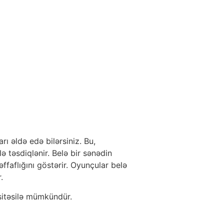
 əldə edə bilərsiniz. Bu,
ə təsdiqlənir. Belə bir sənədin
faflığını göstərir. Oyunçular belə
.
sitəsilə mümkündür.