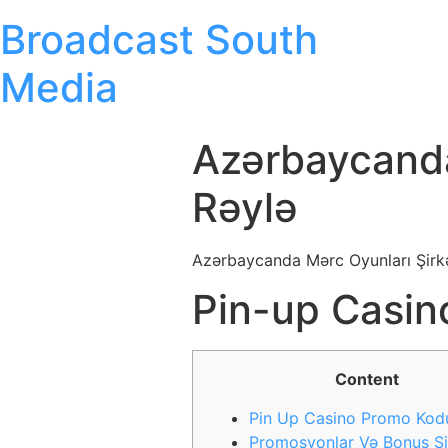
Broadcast South
Media
Azərbaycanda
Rəylə
Azərbaycanda Mərc Oyunları Şirkə
Pin-up Casin
Content
Pin Up Casino Promo Kod
Promosyonlar Və Bonus Si