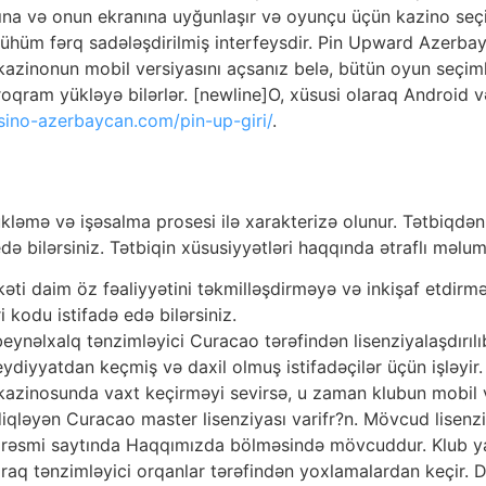
zına və onun ekranına uyğunlaşır və oyunçu üçün kazino seçim
mühüm fərq sadələşdirilmiş interfeysdir. Pin Upward Azerbay
kazinonun mobil versiyasını açsanız belə, bütün oyun seçim
oqram yükləyə bilərlər. [newline]O, xüsusi olaraq Android v
asino-azerbaycan.com/pin-up-giri/
.
kləmə və işəsalma prosesi ilə xarakterizə olunur. Tətbiqdə
də bilərsiniz. Tətbiqin xüsusiyyətləri haqqında ətraflı məlu
kəti daim öz fəaliyyətini təkmilləşdirməyə və inkişaf etdirm
 kodu istifadə edə bilərsiniz.
 beynəlxalq tənzimləyici Curacao tərəfindən lisenziyalaşdırılı
diyyatdan keçmiş və daxil olmuş istifadəçilər üçün işləyir.
azinosunda vaxt keçirməyi sevirsə, u zaman klubun mobil ve
iqləyən Curacao master lisenziyası varifr?n. Mövcud lisenziy
 rəsmi saytında Haqqımızda bölməsində mövcuddur. Klub yal
aq tənzimləyici orqanlar tərəfindən yoxlamalardan keçir. Də