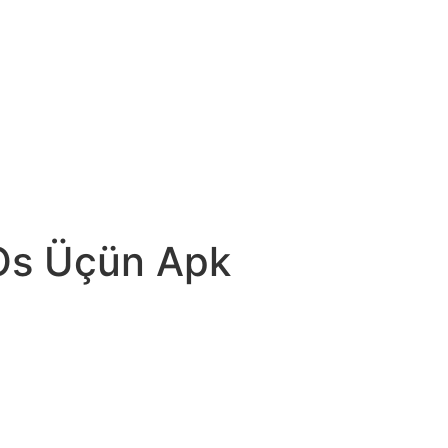
 Os Üçün Apk