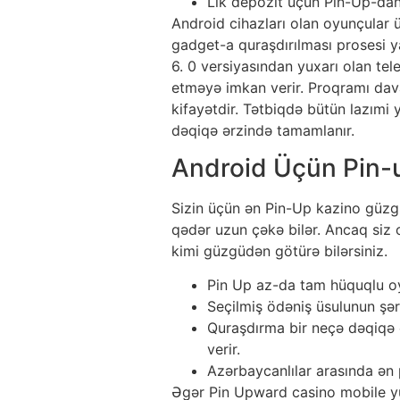
Llk depozit üçün Pin-Up-dan
Android cihazları olan oyunçular
gadget-a quraşdırılması prosesi y
6. 0 versiyasından yuxarı olan te
etməyə imkan verir. Proqramı dav
kifayətdir. Tətbiqdə bütün lazımi 
dəqiqə ərzində tamamlanır.
Android Üçün Pin-
Sizin üçün ən Pin-Up kazino güzgü
qədər uzun çəkə bilər. Ancaq siz
kimi güzgüdən götürə bilərsiniz.
Pin Up az-da tam hüquqlu oyu
Seçilmiş ödəniş üsulunun şərt
Quraşdırma bir neçə dəqiqə 
verir.
Azərbaycanlılar arasında ən 
Əgər Pin Upward casino mobile yük