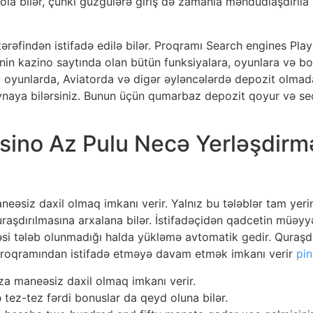
 ola bilər, çünki güzgülərə giriş də zamanla məhdudlaşdırıla 
 tərəfindən istifadə edilə bilər. Proqramı Search engines P
inin kazino saytında olan bütün funksiyalara, oyunlara və bon
tü oyunlarda, Aviatorda və digər əyləncələrdə depozit olmada
ynaya bilərsiniz. Bunun üçün qumarbaz depozit qoyur və se
asino Az Pulu Necə Yerləşdir
neəsiz daxil olmaq imkanı verir. Yalnız bu tələblər tam yeri
şdırılmasına arxalana bilər. İstifadəçidən qadcetin müəyyən
lməsi tələb olunmadığı halda yükləmə avtomatik gedir. Quraş
proqramından istifadə etməyə davam etmək imkanı verir
pin
ıza maneəsiz daxil olmaq imkanı verir.
 tez-tez fərdi bonuslar da qeyd oluna bilər.