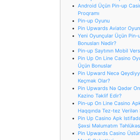
Android Üçün Pin-up Casi
Proqramı
Pin-up Oyunu
Pin Upwards Aviator Oyu
Yeni Oyunçular Üçün Pin-
Bonusları Nədir?
Pin-up Saytının Mobil Vers
Pin Up On Line Casino Oyu
Üçün Bonuslar
Pin Upward Necə Qeydiyy
Keçmək Olar?
Pin Upwards Nə Qədər On
Kazino Təklif Edir?
Pin-up On Line Casino Ap
Haqqında Tez-tez Verilən 
Pin Up Casino Apk Istifad
Şəxsi Məlumatım Təhlükəs
Pin Upwards Casino Üstün