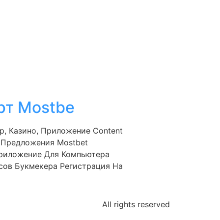
рт Mostbe
р, Казино, Приложение Content
 Предложения Mostbet
риложение Для Компьютера
сов Букмекера Регистрация На
All rights reserved