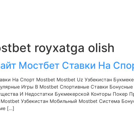
stbet royxatga olish
йт Мостбет Ставки На Спо
вки На Спорт Mostbet Mostbet Uz Узбекистан Букмеке
улярные Игры В Mostbet Спортивные Ставки Бонусные
щества И Недостатки Букмекерской Конторы Покер П
Mostbet Узбекистан Мобильный Mostbet Система Бону
ме […]