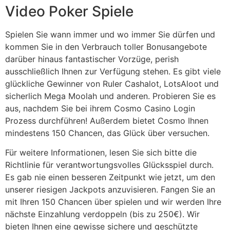
Video Poker Spiele
Spielen Sie wann immer und wo immer Sie dürfen und
kommen Sie in den Verbrauch toller Bonusangebote
darüber hinaus fantastischer Vorzüge, perish
ausschließlich Ihnen zur Verfügung stehen. Es gibt viele
glückliche Gewinner von Ruler Cashalot, LotsAloot und
sicherlich Mega Moolah und anderen. Probieren Sie es
aus, nachdem Sie bei ihrem Cosmo Casino Login
Prozess durchführen! Außerdem bietet Cosmo Ihnen
mindestens 150 Chancen, das Glück über versuchen.
Für weitere Informationen, lesen Sie sich bitte die
Richtlinie für verantwortungsvolles Glücksspiel durch.
Es gab nie einen besseren Zeitpunkt wie jetzt, um den
unserer riesigen Jackpots anzuvisieren. Fangen Sie an
mit Ihren 150 Chancen über spielen und wir werden Ihre
nächste Einzahlung verdoppeln (bis zu 250€). Wir
bieten Ihnen eine gewisse sichere und geschützte