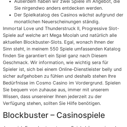
Außerdem haben wir zwei Spiele im Angebot, die
Sie nirgendwo anders entdecken werden.
Der Spielkatalog des Casinos wächst aufgrund der
monatlichen Neuerscheinungen ständig.
Immortal Love und Thunderstruck II, Progressive Slot-
Spiele auf welche art Mega Moolah und natürlich alle
aktuellen Blockbuster-Slots. Egal, wonach Ihnen der
Sinn steht, in meinem 550 Spiele umfassenden Katalog
finden Sie garantiert ein Spiel ganz nach Diesem
Geschmack. Wir information, wie wichtig sera für
Spieler ist, sich bei einem Online-Dienstleister belly und
sicher aufgehoben zu fühlen und deshalb stehen Ihre
Bedürfnisse im Cosmo Casino im Vordergrund. Spielen
Sie bequem von zuhause aus, immer mit unserem
Wissen, dass unsereiner Ihnen jederzeit zu der
Verfügung stehen, sollten Sie Hilfe benötigen.
Blockbuster – Casinospiele