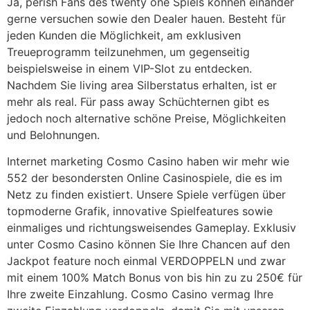
Ja, perish Fans des twenty one Spiels können einander
gerne versuchen sowie den Dealer hauen. Besteht für
jeden Kunden die Möglichkeit, am exklusiven
Treueprogramm teilzunehmen, um gegenseitig
beispielsweise in einem VIP-Slot zu entdecken.
Nachdem Sie living area Silberstatus erhalten, ist er
mehr als real. Für pass away Schüchternen gibt es
jedoch noch alternative schöne Preise, Möglichkeiten
und Belohnungen.
Internet marketing Cosmo Casino haben wir mehr wie
552 der besondersten Online Casinospiele, die es im
Netz zu finden existiert. Unsere Spiele verfügen über
topmoderne Grafik, innovative Spielfeatures sowie
einmaliges und richtungsweisendes Gameplay. Exklusiv
unter Cosmo Casino können Sie Ihre Chancen auf den
Jackpot feature noch einmal VERDOPPELN und zwar
mit einem 100% Match Bonus von bis hin zu zu 250€ für
Ihre zweite Einzahlung. Cosmo Casino vermag Ihre