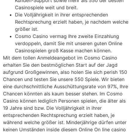
Kunden-Support sowie mehr als 550 der besten
Casinospiele weit und breit.
Die Volljährigkeit in ihrer entsprechenden
Rechtsprechung erzielt haben, je nachdem welche
größer ist.
Cosmo Casino vermag Ihre zweite Einzahlung
verdoppeln, damit Sie mit unseren guten Online
Casinospielen groß Kasse machen können.
Mit dem tollen Anmeldeangebot im Cosmo Casino
erhalten Sie den bestmöglichen Start auf der Jagd
aufgrund Großgewinnen, also holen Sie sich perish 150
Chancen und testen Sie unsere 550 Spiele. Wir bieten
eine durchschnittliche Ausschüttungsrate von 97%, Ihre
Chancen könnten als kaum besser stehen. Im Cosmo
Casino können lediglich Personen spielen, die älter als
19 Jahre sind bzw. Die Volljährigkeit in ihrer
entsprechenden Rechtsprechung erzielt haben, je
während welche größer ist. Minderjährige dürfen unter
keinen Umständen inside diesem Online On line casino