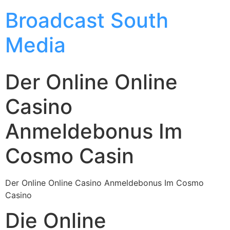
Broadcast South
Media
Der Online Online
Casino
Anmeldebonus Im
Cosmo Casin
Der Online Online Casino Anmeldebonus Im Cosmo
Casino
Die Online