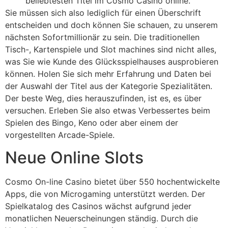
beliebtesten Titel im Cosmo Casino online.
Sie müssen sich also lediglich für einen Überschrift
entscheiden und doch können Sie schauen, zu unserem
nächsten Sofortmillionär zu sein. Die traditionellen
Tisch-, Kartenspiele und Slot machines sind nicht alles,
was Sie wie Kunde des Glücksspielhauses ausprobieren
können. Holen Sie sich mehr Erfahrung und Daten bei
der Auswahl der Titel aus der Kategorie Spezialitäten.
Der beste Weg, dies herauszufinden, ist es, es über
versuchen. Erleben Sie also etwas Verbessertes beim
Spielen des Bingo, Keno oder aber einem der
vorgestellten Arcade-Spiele.
Neue Online Slots
Cosmo On-line Casino bietet über 550 hochentwickelte
Apps, die von Microgaming unterstützt werden. Der
Spielkatalog des Casinos wächst aufgrund jeder
monatlichen Neuerscheinungen ständig. Durch die