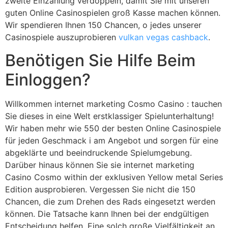
zweite Einzahlung verdoppeln, damit Sie mit unseren
guten Online Casinospielen groß Kasse machen können.
Wir spendieren Ihnen 150 Chancen, o jedes unserer
Casinospiele auszuprobieren
vulkan vegas cashback
.
Benötigen Sie Hilfe Beim
Einloggen?
Willkommen internet marketing Cosmo Casino : tauchen
Sie dieses in eine Welt erstklassiger Spielunterhaltung!
Wir haben mehr wie 550 der besten Online Casinospiele
für jeden Geschmack i am Angebot und sorgen für eine
abgeklärte und beeindruckende Spielumgebung.
Darüber hinaus können Sie sie internet marketing
Casino Cosmo within der exklusiven Yellow metal Series
Edition ausprobieren. Vergessen Sie nicht die 150
Chancen, die zum Drehen des Rads eingesetzt werden
können. Die Tatsache kann Ihnen bei der endgültigen
Entscheidung helfen. Eine solch große Vielfältigkeit an