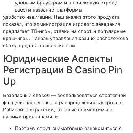
удобным браузером и в поисковую строку
ввести название платформы.
удобство навигации. Наш анализ этого продукта
показал, что администрация игрового заведения
предлагает ТВ-игры, ставки на спорт и популярные
краш-игры. Панель управления казино расположена
сбоку, предоставляя клиентам
Юридические Аспекты
Регистрации В Casino Pin
Up
Безопасный способ — воспользоваться стратегией
флэт для постепенного распределения банкролла.
Избирайте стратегии, которые совместимы с
вашими принципами, и
Поэтому стоит внимательно ознакомиться с