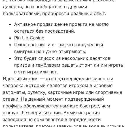
дилеров, но и пообщаться с другими
пользователями, приобрести реальный опыт.
Активное продвижение проекта не могло
остаться без последствий.
Pin Up Casino
Плюс состоит и в том, что полученный
выигрыш не нужно отыгрывать.
Это будет список из нескольких десятков
призов и гемблерам решать стоит ли им играть
в эти игры или нет.
Идентификация — это подтверждение личности
человека, который является игроком в игровые
автоматы, рулетку, карточные игры или спортивные
ставки. На данный момент подтвержденный
профиль обслуживается намного быстрее, чем
аккаунт без верификации. Администрация
заведения не сомневается в порядочности
пользователя, поэтому заявки для вывода выигрыша