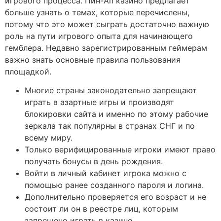
игрового процесса. Пин-Ап казино предлагает
больше узнать о темах, которые перечислены,
потому что это может сыграть достаточно важную
роль на пути игрового опыта для начинающего
гемблера. Недавно зарегистрированным геймерам
важно знать основные правила пользования
площадкой.
Многие страны законодательно запрещают
играть в азартные игры и производят
блокировки сайта и именно по этому рабочие
зеркала так популярны в странах СНГ и по
всему миру.
Только верифицированные игроки имеют право
получать бонусы в день рождения.
Войти в личный кабинет игрока можно с
помощью ранее созданного пароля и логина.
Дополнительно проверяется его возраст и не
состоит ли он в реестре лиц, которым
запрещено играть в казино.