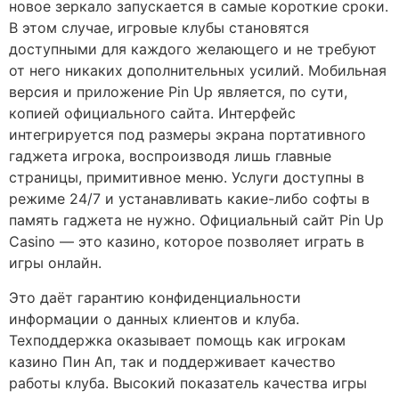
новое зеркало запускается в самые короткие сроки.
В этом случае, игровые клубы становятся
доступными для каждого желающего и не требуют
от него никаких дополнительных усилий. Мобильная
версия и приложение Pin Up является, по сути,
копией официального сайта. Интерфейс
интегрируется под размеры экрана портативного
гаджета игрока, воспроизводя лишь главные
страницы, примитивное меню. Услуги доступны в
режиме 24/7 и устанавливать какие-либо софты в
память гаджета не нужно. Официальный сайт Pin Up
Casino — это казино, которое позволяет играть в
игры онлайн.
Это даёт гарантию конфиденциальности
информации о данных клиентов и клуба.
Техподдержка оказывает помощь как игрокам
казино Пин Ап, так и поддерживает качество
работы клуба. Высокий показатель качества игры