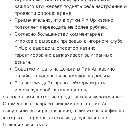
каждого кто желает поднять себе настроение и
провести хорошо время.
Примечательно, что в сутки Pin Up казино
позволяет переводить не более рублей.
Согласно большинству комментариев
игроков о выводах призовых в игорном клубе
PinUp с выводом, оператор казино
гарантированно выплачивает выигранные
деньги.
Советую играть на деньги в Пин Ап казино
онлайн – владельцы не кидают на деньги.
Эта версия даёт право геймеру играть,
используя свой логин и пароль.
с аппаратами, которые представлены эксклюзивно.
Совместно с разработчиками слотов Пин Ап
выпустили свои развлечения, отличительная фишка
которых — привлекательные девушки и еще
большие выигрыши.