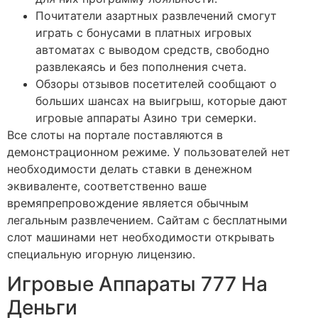
Почитатели азартных развлечений смогут
играть с бонусами в платных игровых
автоматах с выводом средств, свободно
развлекаясь и без пополнения счета.
Обзоры отзывов посетителей сообщают о
больших шансах на выигрыш, которые дают
игровые аппараты Азино три семерки.
Все слоты на портале поставляются в
демонстрационном режиме. У пользователей нет
необходимости делать ставки в денежном
эквиваленте, соответственно ваше
времяпрепровождение является обычным
легальным развлечением. Сайтам с бесплатными
слот машинами нет необходимости открывать
специальную игорную лицензию.
Игровые Аппараты 777 На
Деньги