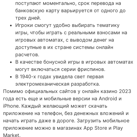
поступают моментально, срок перевода на
банковскую карту варьируется от одного до
трех дней.
Игроки смогут удобно выбирать тематику
игры, чтобы играть с реальными взносами на
игровых автоматах, с выводом денег на
доступные в их стране системы онлайн
расчетов.
В качестве бонусной игры в игровых автоматах
могут включаться серии фриспинов.
В 1940-х годах увидела свет первая
электромеханическая разработка.
Помимо официальных сайтов у онлайн казино 2023
года есть еще и мобильные версии на Android и
iPhone. Каждый желающий может скачать
приложение на телефон, без денежных вложений и
начать играть даже в дороге. Загрузить мобильное
приложение можно в магазинах App Store и Play
Market.