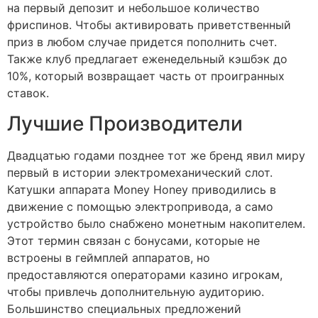
на первый депозит и небольшое количество
фриспинов. Чтобы активировать приветственный
приз в любом случае придется пополнить счет.
Также клуб предлагает еженедельный кэшбэк до
10%, который возвращает часть от проигранных
ставок.
Лучшие Производители
Двадцатью годами позднее тот же бренд явил миру
первый в истории электромеханический слот.
Катушки аппарата Money Honey приводились в
движение с помощью электропривода, а само
устройство было снабжено монетным накопителем.
Этот термин связан с бонусами, которые не
встроены в геймплей аппаратов, но
предоставляются операторами казино игрокам,
чтобы привлечь дополнительную аудиторию.
Большинство специальных предложений