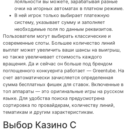
лояльности вы можете, зарабатывая разные
очки на игорных автоматах в платном режиме.
В ней игрок только выбирает платежную
систему, указывает сумму и заполняет
необходимые поля по данным реквизитов.
Пользователи могут выбирать классические и
современные слоты. Большее количество линий
выплат может увеличить ваши шансы на выигрыш,
но также увеличивает стоимость каждого
вращения. Да и сейчас он больше под брендом
поглощенного конкуернта работает — Greentube. На
счет автоматически зачисляется определенная
сумма бесплатных фишек для ставок. Включенные в
топ аппараты — это оригинальные игры на русском
языке. Для удобства поиска предусмотрена
сортировка по провайдерам, количеству линий,
тематикам и другим характеристикам.
Выбор Казино С