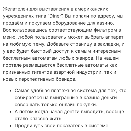
Желателен для выставления в американских
учреждениях типа “Diner”. Вы попали по адресу, мы
продаём и покупаем оборудование для казино.
Воспользовавшись соответствующим фильтром в
меню, любой пользователь может выбрать аппарат
на любимую тему. Добавьте страницу в закладки, и
у вас будет быстрый доступ к самым интересным
бесплатным автоматам любых жанров. На нашем
портале размещаются бесплатные автоматы как
признанных гигантов азартной индустрии, так и
новых перспективных брендов.
Самая удобная платежная система для тех, кто
собирается на выигранные в казино деньги
совершать только онлайн покупки.
А потом когда начал дентги выводить, вообще
стало классно жить!
Продвинуть свой показатель в системе