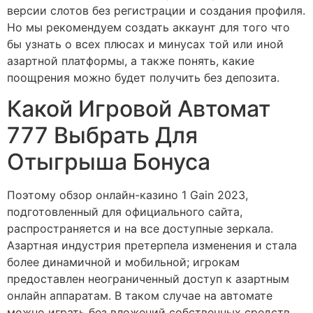
версии слотов без регистрации и создания профиля.
Но мы рекомендуем создать аккаунт для того что
бы узнать о всех плюсах и минусах той или иной
азартной платформы, а также понять, какие
поощрения можно будет получить без депозита.
Какой Игровой Автомат
777 Выбрать Для
Отыгрыша Бонуса
Поэтому обзор онлайн-казино 1 Gain 2023,
подготовленный для официального сайта,
распространяется и на все доступные зеркала.
Азартная индустрия претерпела изменения и стала
более динамичной и мобильной; игрокам
предоставлен неограниченный доступ к азартным
онлайн аппаратам. В таком случае на автомате
можно играть без вложений собственных средств,