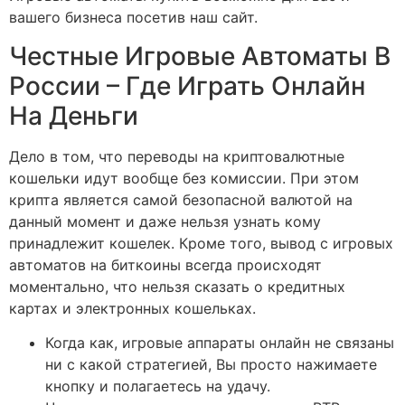
вашего бизнеса посетив наш сайт.
Честные Игровые Автоматы В
России – Где Играть Онлайн
На Деньги
Дело в том, что переводы на криптовалютные
кошельки идут вообще без комиссии. При этом
крипта является самой безопасной валютой на
данный момент и даже нельзя узнать кому
принадлежит кошелек. Кроме того, вывод с игровых
автоматов на биткоины всегда происходят
моментально, что нельзя сказать о кредитных
картах и электронных кошельках.
Когда как, игровые аппараты онлайн не связаны
ни с какой стратегией, Вы просто нажимаете
кнопку и полагаетесь на удачу.