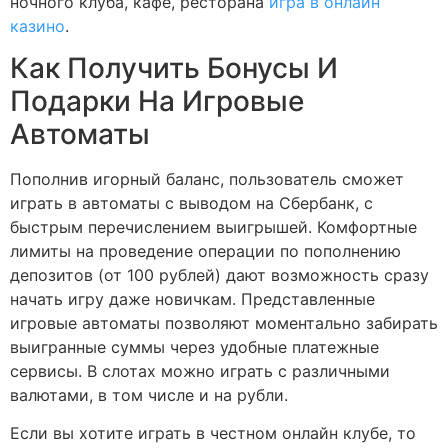
ночного клуба, кафе, ресторана
игра в онлайн
казино
.
Как Получить Бонусы И
Подарки На Игровые
Автоматы
Пополнив игорный баланс, пользователь сможет
играть в автоматы с выводом на Сбербанк, с
быстрым перечислением выигрышей. Комфортные
лимиты на проведение операции по пополнению
депозитов (от 100 рублей) дают возможность сразу
начать игру даже новичкам. Представленные
игровые автоматы позволяют моментально забирать
выигранные суммы через удобные платежные
сервисы. В слотах можно играть с различными
валютами, в том числе и на рубли.
Если вы хотите играть в честном онлайн клубе, то