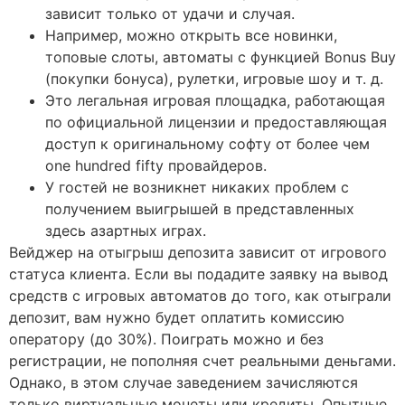
зависит только от удачи и случая.
Например, можно открыть все новинки,
топовые слоты, автоматы с функцией Bonus Buy
(покупки бонуса), рулетки, игровые шоу и т. д.
Это легальная игровая площадка, работающая
по официальной лицензии и предоставляющая
доступ к оригинальному софту от более чем
one hundred fifty провайдеров.
У гостей не возникнет никаких проблем с
получением выигрышей в представленных
здесь азартных играх.
Вейджер на отыгрыш депозита зависит от игрового
статуса клиента. Если вы подадите заявку на вывод
средств с игровых автоматов до того, как отыграли
депозит, вам нужно будет оплатить комиссию
оператору (до 30%). Поиграть можно и без
регистрации, не пополняя счет реальными деньгами.
Однако, в этом случае заведением зачисляются
только виртуальные монеты или кредиты. Опытные