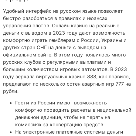
Удобный интерфейс на русском языке позволяет
быстро разобраться в правилах и нюансах
управления слотов. Онлайн казино на реальные
деньги с выводом в 2023 году дают возможность
комфортно играть гемблерам с России, Украины и
других стран СНГ на деньги с выводом на
официальном сайте. В этом году появилось много
русских клубов с регулярными выплатами и
большим количеством игровых автоматов. В 2023
году зеркала виртуальных казино 888, как правило,
предлагают по несколько сотен азартных игр 777 на
рубли.
Гости из России имеют возможность
комфортно проводить расчеты в национальной
денежной единице, чтобы не терять на
комиссиях за конвертацию средств.
На электронные платежные системы деньги