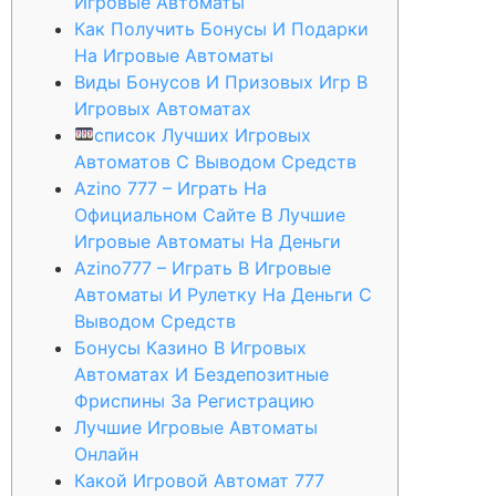
Игровые Автоматы
Как Получить Бонусы И Подарки
На Игровые Автоматы
Виды Бонусов И Призовых Игр В
Игровых Автоматах
список Лучших Игровых
Автоматов С Выводом Средств
Azino 777 – Играть На
Официальном Сайте В Лучшие
Игровые Автоматы На Деньги
Azino777 – Играть В Игровые
Автоматы И Рулетку На Деньги С
Выводом Средств
Бонусы Казино В Игровых
Автоматах И Бездепозитные
Фриспины За Регистрацию
Лучшие Игровые Автоматы
Онлайн
Какой Игровой Автомат 777