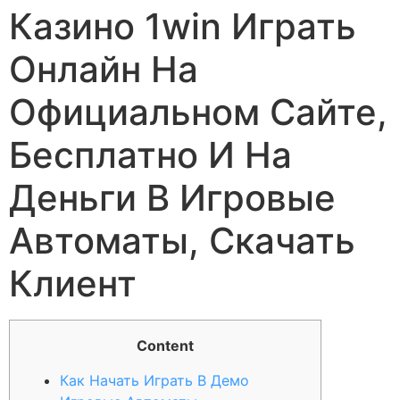
Казино 1win Играть
Онлайн На
Официальном Сайте,
Бесплатно И На
Деньги В Игровые
Автоматы, Скачать
Клиент
Content
Как Начать Играть В Демо