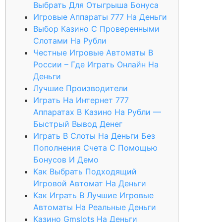
Выбрать Для Отыгрыша Бонуса
Игровые Аппараты 777 На Деньги
Выбор Казино С Проверенными
Слотами На Рубли
Честные Игровые Автоматы В
России – Где Играть Онлайн На
Деньги
Лучшие Производители
Играть На Интернет 777
Аппаратах В Казино На Рубли —
Быстрый Вывод Денег
Играть В Слоты На Деньги Без
Пополнения Счета С Помощью
Бонусов И Демо
Как Выбрать Подходящий
Игровой Автомат На Деньги
Как Играть В Лучшие Игровые
Автоматы На Реальные Деньги
Казино Gmslots На Деньги