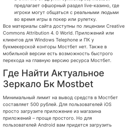
предлагает офшорный раздел live-казино, где
игроки могут общаться с реальными людьми
во время игры в покер или рулетку.
Все материалы сайта доступны по лицензии Creative
Commons Attribution 4. 0 World. Приложений или
клиентов для Windows Telephone и ПК у
букмекерской конторы Мостбет нет. Также в
мобильной версии есть возможность быстрого
перехода на главную версию ресурса Мостбет.
Где Найти Актуальное
Зеркало Бк Mostbet
Минимальный лимит на вывод средств в Мостбет
составляет 500 рублей. Для пользователей iOS
просто загрузите приложение из магазина
приложений – проще простого. Но для
пользователей Android вам придется загрузить