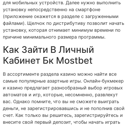
для мобильных устройств. Далее нужно выполнить
установку непосредственно на смартфоне
(приложение окажется в разделе с загруженными
файлами). Щелчок по дистрибутиву позволит начать
установку, которая отнимает минимум времени по
причине минимального размера программы.
Как Зайти В Личный
Кабинет Бк Mostbet
В ассортименте раздела казино можно найти все
самые популярные азартные игры. Онлайн-букмекер
и казино предлагает разнообразный выбор игровых
автоматов и игр, которые, несомненно, развлекут
вас. Однако помните, что вы не сможете выиграть
деньги, не зарегистрировавшись и не пополнив свой
счет. Как только вы решитесь, зарегистрируйтесь и
внесите свой первый депозит, чтобы начать играть