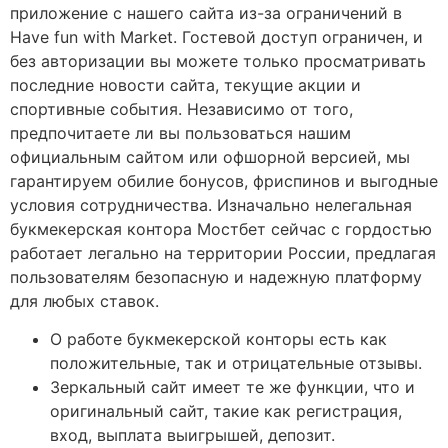
приложение с нашего сайта из-за ограничений в
Have fun with Market. Гостевой доступ ограничен, и
без авторизации вы можете только просматривать
последние новости сайта, текущие акции и
спортивные события. Независимо от того,
предпочитаете ли вы пользоваться нашим
официальным сайтом или офшорной версией, мы
гарантируем обилие бонусов, фриспинов и выгодные
условия сотрудничества. Изначально нелегальная
букмекерская контора Мостбет сейчас с гордостью
работает легально на территории России, предлагая
пользователям безопасную и надежную платформу
для любых ставок.
О работе букмекерской конторы есть как
положительные, так и отрицательные отзывы.
Зеркальный сайт имеет те же функции, что и
оригинальный сайт, такие как регистрация,
вход, выплата выигрышей, депозит.