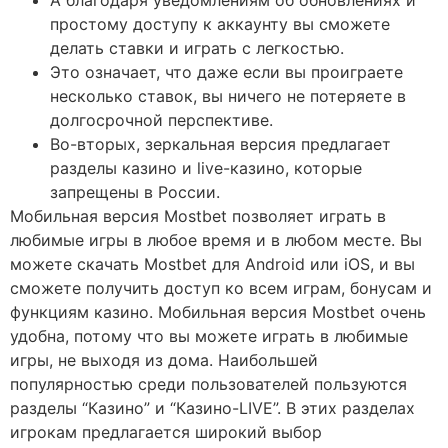
А благодаря уведомлениям об обновлениях и
простому доступу к аккаунту вы сможете
делать ставки и играть с легкостью.
Это означает, что даже если вы проиграете
несколько ставок, вы ничего не потеряете в
долгосрочной перспективе.
Во-вторых, зеркальная версия предлагает
разделы казино и live-казино, которые
запрещены в России.
Мобильная версия Mostbet позволяет играть в
любимые игры в любое время и в любом месте. Вы
можете скачать Mostbet для Android или iOS, и вы
сможете получить доступ ко всем играм, бонусам и
функциям казино. Мобильная версия Mostbet очень
удобна, потому что вы можете играть в любимые
игры, не выходя из дома. Наибольшей
популярностью среди пользователей пользуются
разделы “Казино” и “Казино-LIVE”. В этих разделах
игрокам предлагается широкий выбор