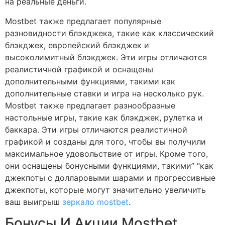
на реальные деньги.
Mostbet также предлагает популярные
разновидности блэкджека, такие как классический
блэкджек, европейский блэкджек и
высоколимитный блэкджек. Эти игры отличаются
реалистичной графикой и оснащены
дополнительными функциями, такими как
дополнительные ставки и игра на несколько рук.
Mostbet также предлагает разнообразные
настольные игры, такие как блэкджек, рулетка и
баккара. Эти игры отличаются реалистичной
графикой и созданы для того, чтобы вы получили
максимальное удовольствие от игры. Кроме того,
они оснащены бонусными функциями, такими” “как
джекпоты с долларовыми шарами и прогрессивные
джекпоты, которые могут значительно увеличить
ваш выигрыш
зеркало mostbet
.
Бонусы И Акции Mostbet