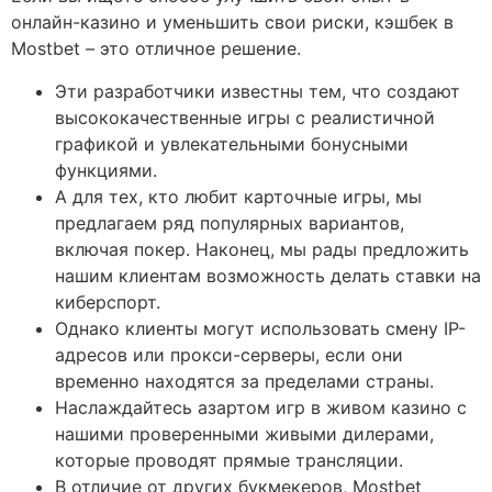
онлайн-казино и уменьшить свои риски, кэшбек в
Mostbet – это отличное решение.
Эти разработчики известны тем, что создают
высококачественные игры с реалистичной
графикой и увлекательными бонусными
функциями.
А для тех, кто любит карточные игры, мы
предлагаем ряд популярных вариантов,
включая покер. Наконец, мы рады предложить
нашим клиентам возможность делать ставки на
киберспорт.
Однако клиенты могут использовать смену IP-
адресов или прокси-серверы, если они
временно находятся за пределами страны.
Наслаждайтесь азартом игр в живом казино с
нашими проверенными живыми дилерами,
которые проводят прямые трансляции.
В отличие от других букмекеров, Mostbet