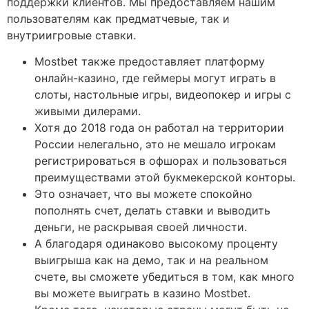
поддержки клиентов. Мы предоставляем нашим
пользователям как предматчевые, так и
внутриигровые ставки.
Mostbet также предоставляет платформу
онлайн-казино, где геймеры могут играть в
слоты, настольные игры, видеопокер и игры с
живыми дилерами.
Хотя до 2018 года он работал на территории
России нелегально, это не мешало игрокам
регистрироваться в офшорах и пользоваться
преимуществами этой букмекерской конторы.
Это означает, что вы можете спокойно
пополнять счет, делать ставки и выводить
деньги, не раскрывая своей личности.
А благодаря одинаково высокому проценту
выигрыша как на демо, так и на реальном
счете, вы сможете убедиться в том, как много
вы можете выиграть в казино Mostbet.