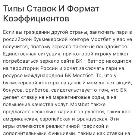
Типы Ставок И Формат
Коэффициентов
Если вы гражданин другой страны, заключать пари в
российской букмекерской конторе Мостбет у вас не
получится, поэтому зеркало также не понадобится.
Единственная ситуация, при которой игроку может
потребоваться зеркало сайта БК – беттор находится
на территории России и хочет заключать пари на
ресурсе международной БК Мостбет. То, что у
букмекерской конторы на данный момент нет акций,
бонусов, фрибетов, свидетельствует о том, что БК
делает ставку не на маркетинговые ходы, а на
повышение качества услуг. Mostbet также
предлагает несколько вариантов рулетки, таких как
американская, европейская и французская. Эти
игры отличаются реалистичной графикой и
дополнительными функциями, такими как ставки на