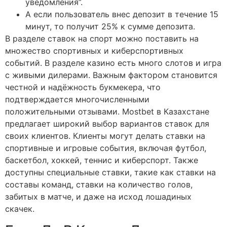
уведомления”.
А если пользователь внес депозит в течение 15
минут, то получит 25% к сумме депозита.
В разделе ставок на спорт можно поставить на
множество спортивных и киберспортивных
событий. В разделе казино есть много слотов и игра
с живыми дилерами. Важным фактором становится
честной и надёжность букмекера, что
подтверждается многочисленными
положительными отзывами. Mostbet в Казахстане
предлагает широкий выбор вариантов ставок для
своих клиентов. Клиенты могут делать ставки на
спортивные и игровые события, включая футбол,
баскетбол, хоккей, теннис и киберспорт. Также
доступны специальные ставки, такие как ставки на
составы команд, ставки на количество голов,
забитых в матче, и даже на исход лошадиных
скачек.