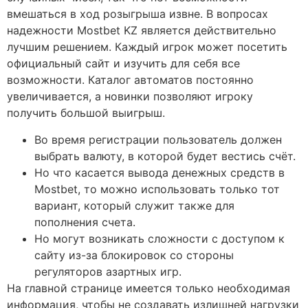
вмешаться в ход розыгрыша извне. В вопросах
надежности Mostbet KZ является действительно
лучшим решением. Каждый игрок может посетить
официальный сайт и изучить для себя все
возможности. Каталог автоматов постоянно
увеличивается, а новинки позволяют игроку
получить большой выигрыш.
Во время регистрации пользователь должен
выбрать валюту, в которой будет вестись счёт.
Но что касается вывода денежных средств в
Mostbet, то можно использовать только тот
вариант, который служит также для
пополнения счета.
Но могут возникать сложности с доступом к
сайту из-за блокировок со стороны
регуляторов азартных игр.
На главной странице имеется только необходимая
информация, чтобы не создавать излишней нагрузки