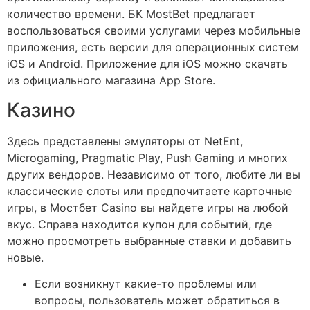
количество времени. БК MostBet предлагает
воспользоваться своими услугами через мобильные
приложения, есть версии для операционных систем
iOS и Android. Приложение для iOS можно скачать
из официального магазина App Store.
Казино
Здесь представлены эмуляторы от NetEnt,
Microgaming, Pragmatic Play, Push Gaming и многих
других вендоров. Независимо от того, любите ли вы
классические слоты или предпочитаете карточные
игры, в Мостбет Casino вы найдете игры на любой
вкус. Справа находится купон для событий, где
можно просмотреть выбранные ставки и добавить
новые.
Если возникнут какие-то проблемы или
вопросы, пользователь может обратиться в