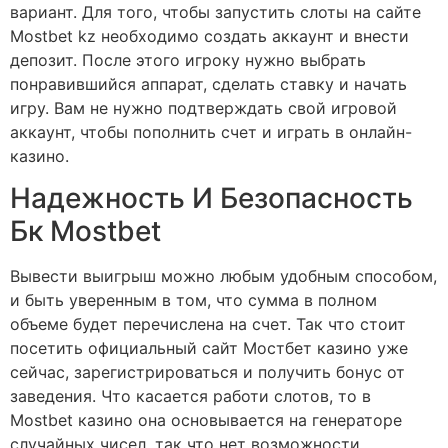
вариант. Для того, чтобы запустить слоты на сайте
Mostbet kz необходимо создать аккаунт и внести
депозит. После этого игроку нужно выбрать
понравившийся аппарат, сделать ставку и начать
игру. Вам не нужно подтверждать свой игровой
аккаунт, чтобы пополнить счет и играть в онлайн-
казино.
Надежность И Безопасность
Бк Mostbet
Вывести выигрыш можно любым удобным способом,
и быть уверенным в том, что сумма в полном
объеме будет перечислена на счет. Так что стоит
посетить официальный сайт Мостбет казино уже
сейчас, зарегистрироваться и получить бонус от
заведения. Что касается работи слотов, то в
Mostbet казино она основывается на генераторе
случайных чисел, так что нет возможности