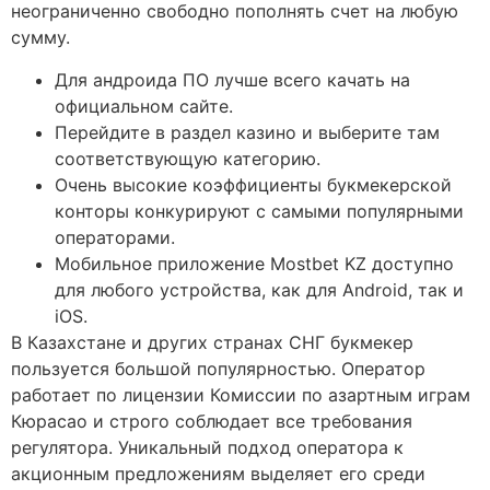
неограниченно свободно пополнять счет на любую
сумму.
Для андроида ПО лучше всего качать на
официальном сайте.
Перейдите в раздел казино и выберите там
соответствующую категорию.
Очень высокие коэффициенты букмекерской
конторы конкурируют с самыми популярными
операторами.
Мобильное приложение Mostbet KZ доступно
для любого устройства, как для Android, так и
iOS.
В Казахстане и других странах СНГ букмекер
пользуется большой популярностью. Оператор
работает по лицензии Комиссии по азартным играм
Кюрасао и строго соблюдает все требования
регулятора. Уникальный подход оператора к
акционным предложениям выделяет его среди