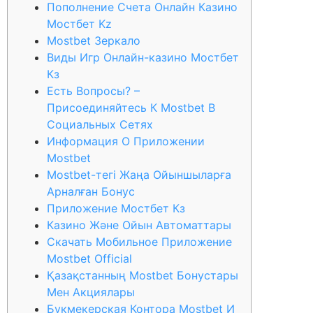
Пополнение Счета Онлайн Казино
Мостбет Kz
Mostbet Зеркало
Виды Игр Онлайн-казино Мостбет
Кз
Есть Вопросы? –
Присоединяйтесь К Mostbet В
Социальных Сетях
Информация О Приложении
Mostbet
Mostbet-тегі Жаңа Ойыншыларға
Арналған Бонус
Приложение Мостбет Кз
Казино Және Ойын Автоматтары
Скачать Мобильное Приложение
Mostbet Official
Қазақстанның Mostbet Бонустары
Мен Акциялары
Букмекерская Контора Mostbet И