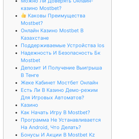
Можно Ли Доверять Онлайн-
казино Mostbet?
Каковы Преимущества
Mostbet?
Онлайн Казино Mostbet В
Казахстане
Поддерживаемые Устройства Ios
Надежность И Безопасность Бк
Mostbet
Депозит И Получение Выигрыша
В Тенге
Жеке Кабинет Мостбет Онлайн
Есть Ли В Казино Демо-режим
Для Игровых Автоматов?
Казино
Как Начать Игру В Mostbet?
Программа Не Устанавливается
На Android, Что Делать?
Бонусы И Акции В Mostbet Kz