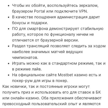
Чтобы их обойти, воспользуйтесь зеркалом,
браузером Portal или подключите VPN.
В качестве поощрения администрация дарит
бонусы и подарки.
ПО для смартфона демонстрирует стабильную
работу, которое по функционалу ничем не
отличается от браузерной версии.
Раздел трансляций позволяет следить за ходом
наиболее значимых матчей ведущих
чемпионатов.
Играть можно как в стандартном режиме, так и
в режиме лайв.
На официальном сайте Mostbet казино есть и
покер-рум для игры в покер.
Как новички, так и постоянные игроки могут
получить приз и использовать его для ставок в БК
или онлайн-казино. Оба приложения обеспечивают
превосходный пользовательский опыт и являются