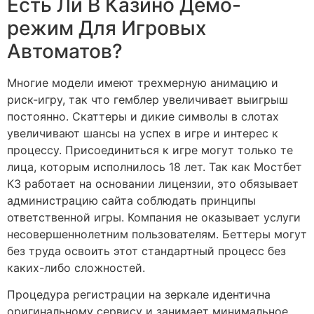
Есть Ли В Казино Демо-
режим Для Игровых
Автоматов?
Многие модели имеют трехмерную анимацию и
риск-игру, так что гемблер увеличивает выигрыш
постоянно. Скаттеры и дикие символы в слотах
увеличивают шансы на успех в игре и интерес к
процессу. Присоединиться к игре могут только те
лица, которым исполнилось 18 лет. Так как Мостбет
КЗ работает на основании лицензии, это обязывает
администрацию сайта соблюдать принципы
ответственной игры. Компания не оказывает услуги
несовершеннолетним пользователям. Беттеры могут
без труда освоить этот стандартный процесс без
каких-либо сложностей.
Процедура регистрации на зеркале идентична
оригинальному сервису и занимает минимальное