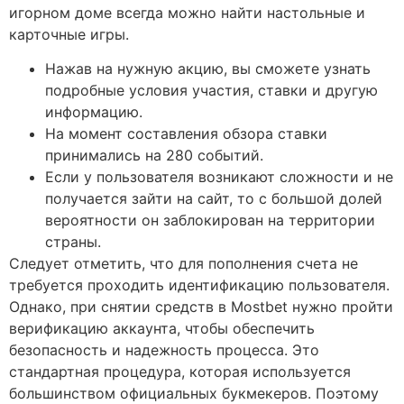
игорном доме всегда можно найти настольные и
карточные игры.
Нажав на нужную акцию, вы сможете узнать
подробные условия участия, ставки и другую
информацию.
На момент составления обзора ставки
принимались на 280 событий.
Если у пользователя возникают сложности и не
получается зайти на сайт, то с большой долей
вероятности он заблокирован на территории
страны.
Следует отметить, что для пополнения счета не
требуется проходить идентификацию пользователя.
Однако, при снятии средств в Mostbet нужно пройти
верификацию аккаунта, чтобы обеспечить
безопасность и надежность процесса. Это
стандартная процедура, которая используется
большинством официальных букмекеров. Поэтому