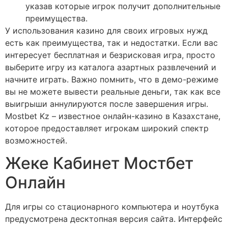
указав которые игрок получит дополнительные
преимущества.
У использования казино для своих игровых нужд
есть как преимущества, так и недостатки. Если вас
интересует бесплатная и безрисковая игра, просто
выберите игру из каталога азартных развлечений и
начните играть. Важно помнить, что в демо-режиме
вы не можете вывести реальные деньги, так как все
выигрыши аннулируются после завершения игры.
Mostbet Kz – известное онлайн-казино в Казахстане,
которое предоставляет игрокам широкий спектр
возможностей.
Жеке Кабинет Мостбет
Онлайн
Для игры со стационарного компьютера и ноутбука
предусмотрена десктопная версия сайта. Интерфейс