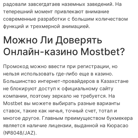
радовали завсегдатаев наземных заведений. На
теперешний момент привлекают внимание
современные разработки с большим количеством
функций и трехмерной анимацией.
Можно Ли Доверять
Онлайн-казино Mostbet?
Промокод можно ввести при регистрации, но
нельзя использовать где-либо еще в казино.
Большинство интернет-провайдеров в Казахстане
не блокируют доступ к официальному сайту
компании, поэтому зеркало не требуется. На
Mostbet вы можете выбирать разные варианты
ставок, такие как ничья, точный счет, тотал и
многое другое. Главным преимуществом букмекера
является наличие лицензии, выданной на Кюрасао
(№8048/JAZ).