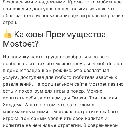
безопасными и надежными. Кроме того, мобильное
приложение доступно на нескольких языках, что
облегчает его использование для игроков из разных
стран.
Каковы Преимущества
Mostbet?
Но новичку часто трудно разобраться во всех
особенностях, так что можно запустить любой слот
в демонстрационном режиме. Это бесплатная
услуга, доступная для любого любителя азартных
развлечений. На официальном сайте Mostbet казино
есть и покер-рум для игры в покер. Можно
испытать себя за столом для Омахи, Тритона или
Холдема. А плюс в том, что за столом с
минимальным лимитом можно встретить слабого
игрока, тем самым увеличить свой капитал и
испытать на нем новые стратегии. В современном