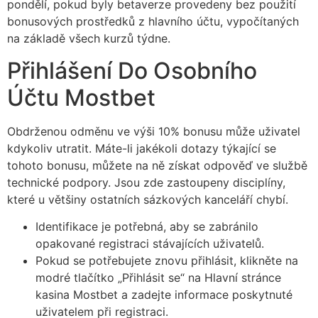
pondělí, pokud byly betaverze provedeny bez použití
bonusových prostředků z hlavního účtu, vypočítaných
na základě všech kurzů týdne.
Přihlášení Do Osobního
Účtu Mostbet
Obdrženou odměnu ve výši 10% bonusu může uživatel
kdykoliv utratit. Máte-li jakékoli dotazy týkající se
tohoto bonusu, můžete na ně získat odpověď ve službě
technické podpory. Jsou zde zastoupeny disciplíny,
které u většiny ostatních sázkových kanceláří chybí.
Identifikace je potřebná, aby se zabránilo
opakované registraci stávajících uživatelů.
Pokud se potřebujete znovu přihlásit, klikněte na
modré tlačítko „Přihlásit se“ na Hlavní stránce
kasina Mostbet a zadejte informace poskytnuté
uživatelem při registraci.