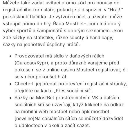
Můžete také zadat uvítací promo kód pro bonusy do
registračního formuláře, pokud je k dispozici. v “Hraj! ”
po stisknutí tlačítka. Je vytvořen účet a uživatel může
vstoupit přímo do hry. Řada Mostbet-. com má dobrý
výběr sportů a šampionátů s dobrým seznamem. Jsou
zde sázky na statistiky, různé součty a handicapy,
sázky na jednotlivé úspěchy hráčů.
Provozovatel má sídlo v daňových rájích
(Curacao/Kypr), a proto důrazně varujeme před
pokusem se v online casinu Mostbet registrovat, či
se v něm pokoušet hrát.
Chcete-li jej předat po otevření registrační stránky,
přejděte na kartu „Přes sociální síť“.
Sázky na MostBet prostřednictvím VK a dalších
sociálních sítí se uzavírají, když kliknete na odkaz
na mobilní web mostbet nebo apk mostbet.
[newline]Na sociálních sítích se můžete dozvědět
o událostech v okolí a začít sázet.