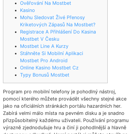
Ověřování Na Mostbet
Kasino
Mohu Sledovat Živé Přenosy
Kriketových Zápasů Na Mostbet?
Registrace A Přihlášení Do Kasina
Mostbet V Česku
Mostbet Line A Kurzy
Stáhněte Si Mobilní Aplikaci
Mostbet Pro Android
Online Kasino Mostbet Cz
Typy Bonusů Mostbet
Program pro mobilní telefony je pohodlný nástroj,
pomocí kterého můžete provádět všechny stejné akce
jako na oficiálních stránkách portálu hazardních her.
Zabírá velmi málo místa na pevném disku a je snadno
přizpůsobitelný každému uživateli. Používání programu
výrazně zjednodušuje hru a činí ji pohodlnější a hlavně