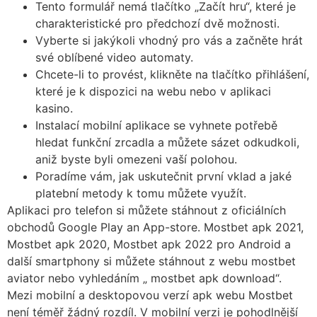
Tento formulář nemá tlačítko „Začít hru“, které je
charakteristické pro předchozí dvě možnosti.
Vyberte si jakýkoli vhodný pro vás a začněte hrát
své oblíbené video automaty.
Chcete-li to provést, klikněte na tlačítko přihlášení,
které je k dispozici na webu nebo v aplikaci
kasino.
Instalací mobilní aplikace se vyhnete potřebě
hledat funkční zrcadla a můžete sázet odkudkoli,
aniž byste byli omezeni vaší polohou.
Poradíme vám, jak uskutečnit první vklad a jaké
platební metody k tomu můžete využít.
Aplikaci pro telefon si můžete stáhnout z oficiálních
obchodů Google Play an App-store. Mostbet apk 2021,
Mostbet apk 2020, Mostbet apk 2022 pro Android a
další smartphony si můžete stáhnout z webu mostbet
aviator nebo vyhledáním „ mostbet apk download“.
Mezi mobilní a desktopovou verzí apk webu Mostbet
není téměř žádný rozdíl. V mobilní verzi je pohodlnější