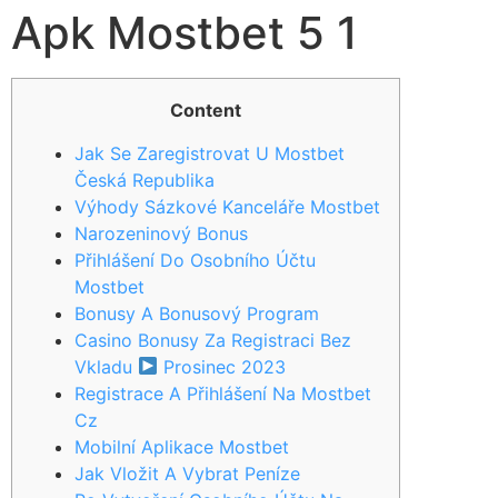
Apk Mostbet 5 1
Content
Jak Se Zaregistrovat U Mostbet
Česká Republika
Výhody Sázkové Kanceláře Mostbet
Narozeninový Bonus
Přihlášení Do Osobního Účtu
Mostbet
Bonusy A Bonusový Program
Casino Bonusy Za Registraci Bez
Vkladu
Prosinec 2023
Registrace A Přihlášení Na Mostbet
Cz
Mobilní Aplikace Mostbet
Jak Vložit A Vybrat Peníze