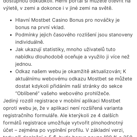
dostupnou odkudkoli. Herní portál si můžete otevřít na
výletě, v zemi a dokonce i v jiné zemi na světě.
Hlavní Mostbet Casino Bonus pro nováčky je
bonus na první vklad.
Podmínky jejich časového rozlišení jsou stanoveny
individuálně.
Jak ukazují statistiky, mnoho uživatelů tuto
nabídku dlouhodobě oceňuje a využilo ji více než
jednou.
Odkaz našem webu je okamžitě aktualizován; K
aktuálnímu webovému odkazu Mostbet se můžete
dostat kdykoli přidáním naší stránky do sekce
“Oblíbené” vašeho webového prohlížeče.
Jediný rozdíl registrace v mobilní aplikaci Mostbet
oproti webu je, že v aplikaci není rozšířená varianta
registračního formuláře. Ale kterýkoli ze 4 dalších
formátů registrace umožňuje vytvořit plnohodnotný
účet – zejména po vyplnění profilu. V základní verzi,