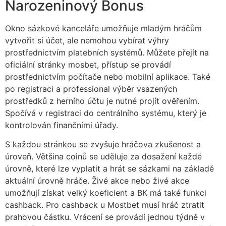
Narozeninový Bonus
Okno sázkové kanceláře umožňuje mladým hráčům
vytvořit si účet, ale nemohou vybírat výhry
prostřednictvím platebních systémů. Můžete přejít na
oficiální stránky mosbet, přístup se provádí
prostřednictvím počítače nebo mobilní aplikace. Také
po registraci a professional výběr vsazených
prostředků z herního účtu je nutné projít ověřením.
Spočívá v registraci do centrálního systému, který je
kontrolován finančními úřady.
S každou stránkou se zvyšuje hráčova zkušenost a
úroveň. Většina coinů se uděluje za dosažení každé
úrovně, které lze vyplatit a hrát se sázkami na základě
aktuální úrovně hráče. Živé akce nebo živé akce
umožňují získat velký koeficient a BK má také funkci
cashback. Pro cashback u Mostbet musí hráč ztratit
prahovou částku. Vrácení se provádí jednou týdně v