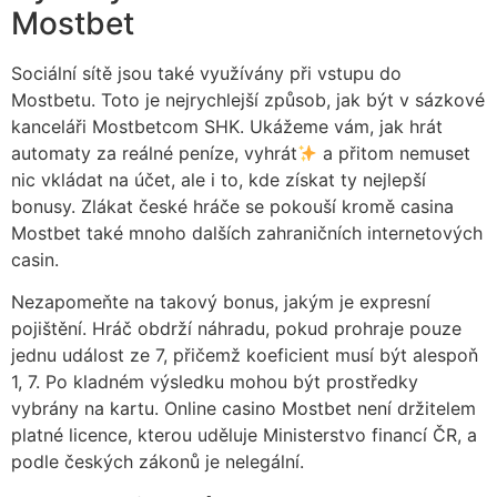
Mostbet
Sociální sítě jsou také využívány při vstupu do
Mostbetu. Toto je nejrychlejší způsob, jak být v sázkové
kanceláři Mostbetcom SHK. Ukážeme vám, jak hrát
automaty za reálné peníze, vyhrát
a přitom nemuset
nic vkládat na účet, ale i to, kde získat ty nejlepší
bonusy. Zlákat české hráče se pokouší kromě casina
Mostbet také mnoho dalších zahraničních internetových
casin.
Nezapomeňte na takový bonus, jakým je expresní
pojištění. Hráč obdrží náhradu, pokud prohraje pouze
jednu událost ze 7, přičemž koeficient musí být alespoň
1, 7. Po kladném výsledku mohou být prostředky
vybrány na kartu. Online casino Mostbet není držitelem
platné licence, kterou uděluje Ministerstvo financí ČR, a
podle českých zákonů je nelegální.