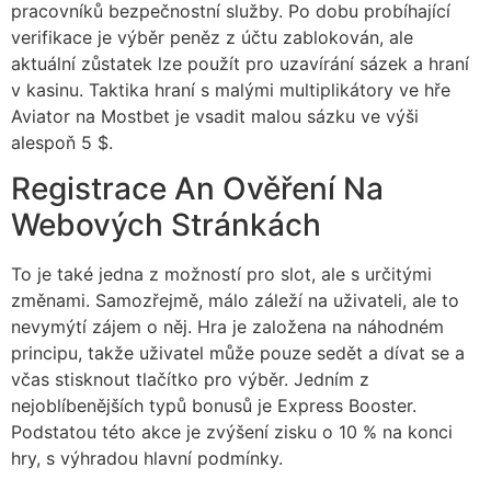
pracovníků bezpečnostní služby. Po dobu probíhající
verifikace je výběr peněz z účtu zablokován, ale
aktuální zůstatek lze použít pro uzavírání sázek a hraní
v kasinu. Taktika hraní s malými multiplikátory ve hře
Aviator na Mostbet je vsadit malou sázku ve výši
alespoň 5 $.
Registrace An Ověření Na
Webových Stránkách
To je také jedna z možností pro slot, ale s určitými
změnami. Samozřejmě, málo záleží na uživateli, ale to
nevymýtí zájem o něj. Hra je založena na náhodném
principu, takže uživatel může pouze sedět a dívat se a
včas stisknout tlačítko pro výběr. Jedním z
nejoblíbenějších typů bonusů je Express Booster.
Podstatou této akce je zvýšení zisku o 10 % na konci
hry, s výhradou hlavní podmínky.