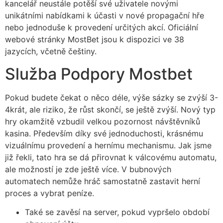
kancelář neustále potěší své uživatele novými
unikátními nabídkami k účasti v nové propagační hře
nebo jednoduše k provedení určitých akcí. Oficiální
webové stránky MostBet jsou k dispozici ve 38
jazycích, včetně češtiny.
Služba Podpory Mostbet
Pokud budete čekat o něco déle, výše sázky se zvýší 3-
4krát, ale riziko, že růst skončí, se ještě zvýší. Nový typ
hry okamžitě vzbudil velkou pozornost návštěvníků
kasina. Především díky své jednoduchosti, krásnému
vizuálnímu provedení a hernímu mechanismu. Jak jsme
již řekli, tato hra se dá přirovnat k válcovému automatu,
ale možností je zde ještě více. V bubnových
automatech nemůže hráč samostatně zastavit herní
proces a vybrat peníze.
Také se zavěsí na server, pokud vypršelo období