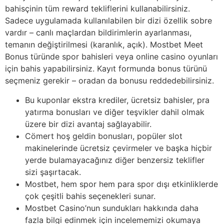
bahisçinin tüm reward tekliflerini kullanabilirsiniz.
Sadece uygulamada kullanılabilen bir dizi özellik sobre
vardır – canlı maçlardan bildirimlerin ayarlanması,
temanın değiştirilmesi (karanlık, açık). Mostbet Meet
Bonus türünde spor bahisleri veya online casino oyunları
için bahis yapabilirsiniz. Kayıt formunda bonus türünü
seçmeniz gerekir – oradan da bonusu reddedebilirsiniz.
Bu kuponlar ekstra krediler, ücretsiz bahisler, pra
yatırma bonusları ve diğer teşvikler dahil olmak
üzere bir dizi avantaj sağlayabilir.
Cömert hoş geldin bonusları, popüler slot
makinelerinde ücretsiz çevirmeler ve başka hiçbir
yerde bulamayacağınız diğer benzersiz teklifler
sizi şaşırtacak.
Mostbet, hem spor hem para spor dışı etkinliklerde
çok çeşitli bahis seçenekleri sunar.
Mostbet Casino’nun sundukları hakkında daha
fazla bilgi edinmek için incelememizi okumaya