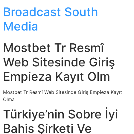
Broadcast South
Media
Mostbet Tr Resmî
Web Sitesinde Giriş
Empieza Kayıt Olm
Mostbet Tr Resmî Web Sitesinde Giriş Empieza Kayıt
Olma
Türkiye’nin Sobre İyi
Bahis Şirketi Ve