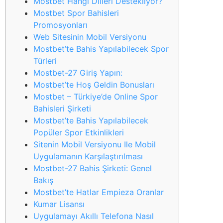
Mostbet Hangi Dilleri Destekliyor?
Mostbet Spor Bahisleri
Promosyonları
Web Sitesinin Mobil Versiyonu
Mostbet’te Bahis Yapılabilecek Spor
Türleri
Mostbet-27 Giriş Yapın:
Mostbet’te Hoş Geldin Bonusları
Mostbet – Türkiye’de Online Spor
Bahisleri Şirketi
Mostbet’te Bahis Yapılabilecek
Popüler Spor Etkinlikleri
Sitenin Mobil Versiyonu Ile Mobil
Uygulamanın Karşılaştırılması
Mostbet-27 Bahis Şirketi: Genel
Bakış
Mostbet’te Hatlar Empieza Oranlar
Kumar Lisansı
Uygulamayı Akıllı Telefona Nasıl