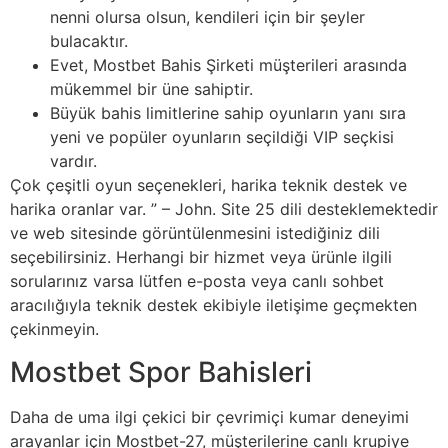
nenni olursa olsun, kendileri için bir şeyler
bulacaktır.
Evet, Mostbet Bahis Şirketi müşterileri arasında
mükemmel bir üne sahiptir.
Büyük bahis limitlerine sahip oyunların yanı sıra
yeni ve popüler oyunların seçildiği VIP seçkisi
vardır.
Çok çeşitli oyun seçenekleri, harika teknik destek ve
harika oranlar var. ” – John. Site 25 dili desteklemektedir
ve web sitesinde görüntülenmesini istediğiniz dili
seçebilirsiniz. Herhangi bir hizmet veya ürünle ilgili
sorularınız varsa lütfen e-posta veya canlı sohbet
aracılığıyla teknik destek ekibiyle iletişime geçmekten
çekinmeyin.
Mostbet Spor Bahisleri
Daha de uma ilgi çekici bir çevrimiçi kumar deneyimi
arayanlar için Mostbet-27, müşterilerine canlı krupiye