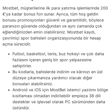
Mostbet, müşterilerine ilk para yatırma işlemlerinde 200
€’ya kadar bonus fon sunar. Ayrıca, tüm hoş geldin
bonusu promosyonları güvenli ve garantilidir, böylece
paranızın güvende olduğundan ve aynı zamanda çok
eğlendiğinizden emin olabilirsiniz. Mostbet kaydı,
çevrimiçi spor bahisleri organizasyonunda bir hesap
açma sürecidir.
Futbol, ​​basketbol, ​​tenis, buz hokeyi ve çok daha
fazlasını içeren geniş bir spor yelpazesine
sahiptirler.
Bu kodlarla, bahislerde indirim ve kârınızı en üst
düzeye çıkarmanıza yardımcı olacak diğer
bonusları alabilirsiniz.
Android ve iOS için MostBet istemci yazılımı bölge
kısıtlaması olmadan indirilebilir empieza 38 dili
destekler ve işlevsel olarak PC sürümünden daha
üstündür.