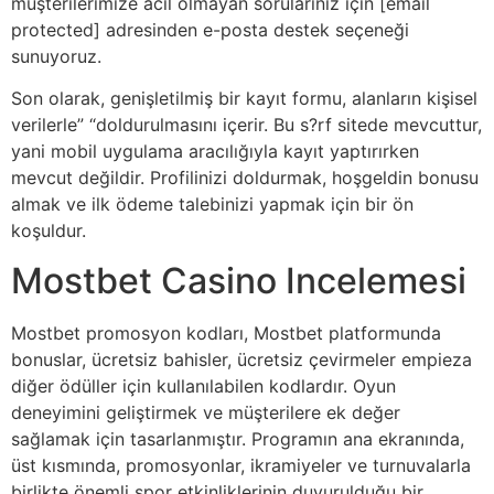
müşterilerimize acil olmayan sorularınız için [email
protected] adresinden e-posta destek seçeneği
sunuyoruz.
Son olarak, genişletilmiş bir kayıt formu, alanların kişisel
verilerle” “doldurulmasını içerir. Bu s?rf sitede mevcuttur,
yani mobil uygulama aracılığıyla kayıt yaptırırken
mevcut değildir. Profilinizi doldurmak, hoşgeldin bonusu
almak ve ilk ödeme talebinizi yapmak için bir ön
koşuldur.
Mostbet Casino Incelemesi
Mostbet promosyon kodları, Mostbet platformunda
bonuslar, ücretsiz bahisler, ücretsiz çevirmeler empieza
diğer ödüller için kullanılabilen kodlardır. Oyun
deneyimini geliştirmek ve müşterilere ek değer
sağlamak için tasarlanmıştır. Programın ana ekranında,
üst kısmında, promosyonlar, ikramiyeler ve turnuvalarla
birlikte önemli spor etkinliklerinin duyurulduğu bir