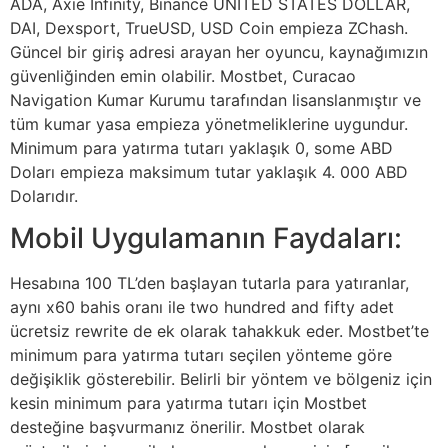
ADA, Axie Infinity, Binance UNITED STATES DOLLAR,
DAI, Dexsport, TrueUSD, USD Coin empieza ZChash.
Güncel bir giriş adresi arayan her oyuncu, kaynağımızın
güvenliğinden emin olabilir. Mostbet, Curacao
Navigation Kumar Kurumu tarafından lisanslanmıştır ve
tüm kumar yasa empieza yönetmeliklerine uygundur.
Minimum para yatırma tutarı yaklaşık 0, some ABD
Doları empieza maksimum tutar yaklaşık 4. 000 ABD
Dolarıdır.
Mobil Uygulamanın Faydaları:
Hesabına 100 TL’den başlayan tutarla para yatıranlar,
aynı x60 bahis oranı ile two hundred and fifty adet
ücretsiz rewrite de ek olarak tahakkuk eder. Mostbet’te
minimum para yatırma tutarı seçilen yönteme göre
değişiklik gösterebilir. Belirli bir yöntem ve bölgeniz için
kesin minimum para yatırma tutarı için Mostbet
desteğine başvurmanız önerilir. Mostbet olarak