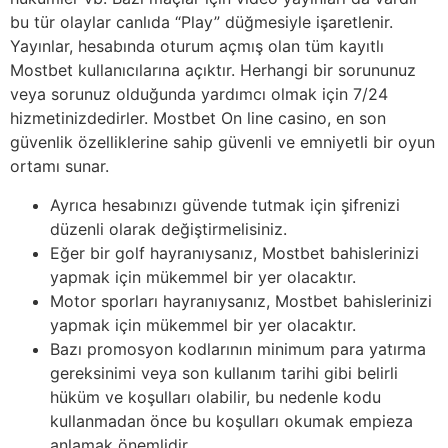
bu tür olaylar canlıda “Play” düğmesiyle işaretlenir.
Yayınlar, hesabında oturum açmış olan tüm kayıtlı
Mostbet kullanıcılarına açıktır. Herhangi bir sorununuz
veya sorunuz olduğunda yardımcı olmak için 7/24
hizmetinizdedirler. Mostbet On line casino, en son
güvenlik özelliklerine sahip güvenli ve emniyetli bir oyun
ortamı sunar.
Ayrıca hesabınızı güvende tutmak için şifrenizi
düzenli olarak değiştirmelisiniz.
Eğer bir golf hayranıysanız, Mostbet bahislerinizi
yapmak için mükemmel bir yer olacaktır.
Motor sporları hayranıysanız, Mostbet bahislerinizi
yapmak için mükemmel bir yer olacaktır.
Bazı promosyon kodlarının minimum para yatırma
gereksinimi veya son kullanım tarihi gibi belirli
hüküm ve koşulları olabilir, bu nedenle kodu
kullanmadan önce bu koşulları okumak empieza
anlamak önemlidir.