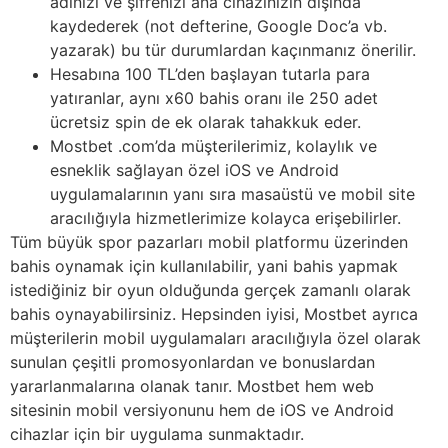
adınızı ve şifrenizi ana cihazınızın dışında
kaydederek (not defterine, Google Doc’a vb.
yazarak) bu tür durumlardan kaçınmanız önerilir.
Hesabına 100 TL’den başlayan tutarla para
yatıranlar, aynı x60 bahis oranı ile 250 adet
ücretsiz spin de ek olarak tahakkuk eder.
Mostbet .com’da müşterilerimiz, kolaylık ve
esneklik sağlayan özel iOS ve Android
uygulamalarının yanı sıra masaüstü ve mobil site
aracılığıyla hizmetlerimize kolayca erişebilirler.
Tüm büyük spor pazarları mobil platformu üzerinden
bahis oynamak için kullanılabilir, yani bahis yapmak
istediğiniz bir oyun olduğunda gerçek zamanlı olarak
bahis oynayabilirsiniz. Hepsinden iyisi, Mostbet ayrıca
müşterilerin mobil uygulamaları aracılığıyla özel olarak
sunulan çeşitli promosyonlardan ve bonuslardan
yararlanmalarına olanak tanır. Mostbet hem web
sitesinin mobil versiyonunu hem de iOS ve Android
cihazlar için bir uygulama sunmaktadır.