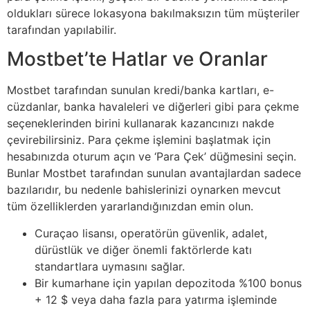
oldukları sürece lokasyona bakılmaksızın tüm müşteriler
tarafından yapılabilir.
Mostbet’te Hatlar ve Oranlar
Mostbet tarafından sunulan kredi/banka kartları, e-
cüzdanlar, banka havaleleri ve diğerleri gibi para çekme
seçeneklerinden birini kullanarak kazancınızı nakde
çevirebilirsiniz. Para çekme işlemini başlatmak için
hesabınızda oturum açın ve ‘Para Çek’ düğmesini seçin.
Bunlar Mostbet tarafından sunulan avantajlardan sadece
bazılarıdır, bu nedenle bahislerinizi oynarken mevcut
tüm özelliklerden yararlandığınızdan emin olun.
Curaçao lisansı, operatörün güvenlik, adalet,
dürüstlük ve diğer önemli faktörlerde katı
standartlara uymasını sağlar.
Bir kumarhane için yapılan depozitoda %100 bonus
+ 12 $ veya daha fazla para yatırma işleminde