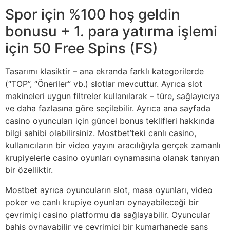
Spor için %100 hoş geldin
bonusu + 1. para yatırma işlemi
için 50 Free Spins (FS)
Tasarımı klasiktir – ana ekranda farklı kategorilerde
(“TOP”, “Öneriler” vb.) slotlar mevcuttur. Ayrıca slot
makineleri uygun filtreler kullanılarak – türe, sağlayıcıya
ve daha fazlasına göre seçilebilir. Ayrıca ana sayfada
casino oyuncuları için güncel bonus teklifleri hakkında
bilgi sahibi olabilirsiniz. Mostbet’teki canlı casino,
kullanıcıların bir video yayını aracılığıyla gerçek zamanlı
krupiyelerle casino oyunları oynamasına olanak tanıyan
bir özelliktir.
Mostbet ayrıca oyuncuların slot, masa oyunları, video
poker ve canlı krupiye oyunları oynayabileceği bir
çevrimiçi casino platformu da sağlayabilir. Oyuncular
bahis oynayabilir ve çevrimiçi bir kumarhanede şans