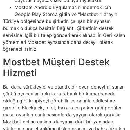
boyutuna uyacak şekilde ayarlayacaktır.
Mostbet Android uygulamasını indirmek için
Google Play Store’a gidin ve “Mostbet “i arayın.
Türkiye bölgesinde bu şirketin çalışan bir aynasını
bulmak oldukça basittir. Bağlantı, Şirketinin destek
servisine ilgili bir talep gönderilerek alınabilir. Geri kalan
yöntemleri Mostbet aynasında daha detaylı olarak
öğrenebilirsiniz.
Mostbet Müşteri Destek
Hizmeti
Bu, daha sürükleyici ve otantik bir oyun deneyimi sunar,
çünkü oyuncular tıpkı kara tabanlı bir kumarhanede
olduğu gibi krupiyeyi görebilir ve onunla etkileşime
girebilir. Blackjack, rulet, bakara ve poker gibi popüler
masa oyunları canlı casinolarda yaygın olarak görülür.
Mostbet online casino, dünyanın dört bir yanından
yüzlerce spor etkinliğine ilişkin oranlar ve bahis çizgileri