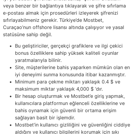
veya benzer bir bağlantıya tıklayarak ve şifre sıfırlama
e-postası almak için prosedürleri izleyerek şifrenizi
sıfırlayabilmeniz gerekir. Türkiye’de Mostbet,
Curaçao’nun offshore lisansı altında çalışıyor ve yasal
statüsüne sahip değil.
Bu geliştiriciler, gerçekçi grafiklere ve ilgi çekici
bonus özelliklere sahip yüksek kaliteli oyunlar
yaratmalarıyla bilinir.
Site, müşterilerine bahis yaparken mümkün olan en
iyi deneyimi sunma konusunda itibar kazanmıştır.
Minimum para çekme miktarı yaklaşık 0.4 $ ve
maksimum miktar yaklaşık 4,000 $ ‘dır.
Bir hesap oluşturmak ve Mostbet’e giriş yapmak,
kullanıcılara platformun eğlenceli özelliklerine ve
bahis oynamak için güvenli bir ortama erişim
sağlayan basit bir işlemdir.
Mostbet’in kullanıcı gizliliğini ve güvenliğini ciddiye
aldığını ve kullanıcı bilgilerini korumak için sıkı