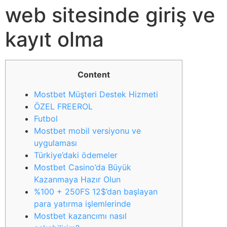
web sitesinde giriş ve
kayıt olma
Content
Mostbet Müşteri Destek Hizmeti
ÖZEL FREEROL
Futbol
Mostbet mobil versiyonu ve
uygulaması
Türkiye’daki ödemeler
Mostbet Casino’da Büyük
Kazanmaya Hazır Olun
%100 + 250FS 12$’dan başlayan
para yatırma işlemlerinde
Mostbet kazancımı nasıl