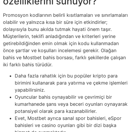
özelliklerini sunuyor?
Promosyon kodlarının belirli kısıtlamaları ve sınırlamaları
olabilir ve yalnızca kısa bir süre için etkindirler;
dolayısıyla bunu akılda tutmak hayati önem taşır.
Müşterilerin, teklifi anladığından ve kriterleri yerine
getirebildiğinden emin olmak için kodu kullanmadan
önce şartlar ve koşulları incelemesi gerekir. Olağan
bahis ve Mostbet bahis borsası, farklı şekillerde çalışan
iki farklı bahis türüdür.
Daha fazla rahatlık için bu popüler kripto para
birimini kullanarak para yatırma ve çekme işlemleri
yapabilirsiniz.
Oyuncular bahis oynayabilir ve çevrimiçi bir
kumarhanede şans veya beceri oyunları oynayarak
potansiyel olarak para kazanabilirler.
Evet, Mostbet ayrıca sanal spor bahisleri, eSpor
bahisleri ve casino oyunları gibi bir dizi başka