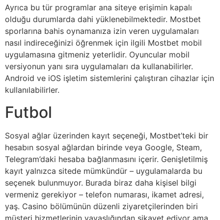
Ayrıca bu tür programlar ana siteye erişimin kapalı
olduğu durumlarda dahi yüklenebilmektedir. Mostbet
sporlarına bahis oynamanıza izin veren uygulamaları
nasıl indireceğinizi öğrenmek için ilgili Mostbet mobil
uygulamasına gitmeniz yeterlidir. Oyuncular mobil
versiyonun yanı sıra uygulamaları da kullanabilirler.
Android ve iOS işletim sistemlerini çalıştıran cihazlar için
kullanılabilirler.
Futbol
Sosyal ağlar üzerinden kayıt seçeneği, Mostbet’teki bir
hesabın sosyal ağlardan birinde veya Google, Steam,
Telegram’daki hesaba bağlanmasını içerir. Genişletilmiş
kayıt yalnızca sitede mümkündür – uygulamalarda bu
seçenek bulunmuyor. Burada biraz daha kişisel bilgi
vermeniz gerekiyor – telefon numarası, ikamet adresi,
yaş. Casino bölümünün düzenli ziyaretçilerinden biri
müşteri hizmetlerinin yavaşlığından şikayet ediyor ama