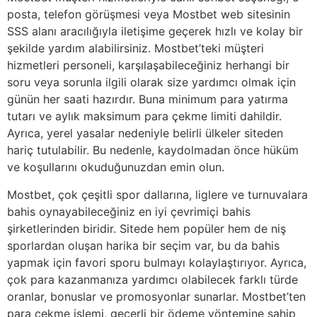
posta, telefon görüşmesi veya Mostbet web sitesinin
SSS alanı aracılığıyla iletişime geçerek hızlı ve kolay bir
şekilde yardım alabilirsiniz. Mostbet’teki müşteri
hizmetleri personeli, karşılaşabileceğiniz herhangi bir
soru veya sorunla ilgili olarak size yardımcı olmak için
günün her saati hazırdır. Buna minimum para yatırma
tutarı ve aylık maksimum para çekme limiti dahildir.
Ayrıca, yerel yasalar nedeniyle belirli ülkeler siteden
hariç tutulabilir. Bu nedenle, kaydolmadan önce hüküm
ve koşullarını okuduğunuzdan emin olun.
Mostbet, çok çeşitli spor dallarına, liglere ve turnuvalara
bahis oynayabileceğiniz en iyi çevrimiçi bahis
şirketlerinden biridir. Sitede hem popüler hem de niş
sporlardan oluşan harika bir seçim var, bu da bahis
yapmak için favori sporu bulmayı kolaylaştırıyor. Ayrıca,
çok para kazanmanıza yardımcı olabilecek farklı türde
oranlar, bonuslar ve promosyonlar sunarlar. Mostbet’ten
para çekme işlemi, geçerli bir ödeme yöntemine sahip