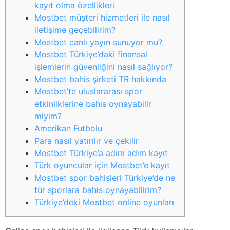
kayıt olma özellikleri
Mostbet müşteri hizmetleri ile nasıl
iletişime geçebilirim?
Mostbet canlı yayın sunuyor mu?
Mostbet Türkiye’daki finansal
işlemlerin güvenliğini nasıl sağlıyor?
Mostbet bahis şirketi TR hakkında
Mostbet’te uluslararası spor
etkinliklerine bahis oynayabilir
miyim?
Amerikan Futbolu
Para nasıl yatırılır ve çekilir
Mostbet Türkiye’a adım adım kayıt
Türk oyuncular için Mostbet’e kayıt
Mostbet spor bahisleri Türkiye’de ne
tür sporlara bahis oynayabilirim?
Türkiye’deki Mostbet online oyunları