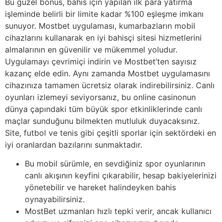
Bu güzel bonus, bahis için yapılan ilk para yatırma
işleminde belirli bir limite kadar %100 eşleşme imkanı
sunuyor. Mostbet uygulaması, kumarbazların mobil
cihazlarını kullanarak en iyi bahisçi sitesi hizmetlerini
almalarının en güvenilir ve mükemmel yoludur.
Uygulamayı çevrimiçi indirin ve Mostbet’ten sayısız
kazanç elde edin. Aynı zamanda Mostbet uygulamasını
cihazınıza tamamen ücretsiz olarak indirebilirsiniz. Canlı
oyunları izlemeyi seviyorsanız, bu online casinonun
dünya çapındaki tüm büyük spor etkinliklerinde canlı
maçlar sunduğunu bilmekten mutluluk duyacaksınız.
Site, futbol ve tenis gibi çeşitli sporlar için sektördeki en
iyi oranlardan bazılarını sunmaktadır.
Bu mobil sürümle, en sevdiğiniz spor oyunlarının
canlı akışının keyfini çıkarabilir, hesap bakiyelerinizi
yönetebilir ve hareket halindeyken bahis
oynayabilirsiniz.
MostBet uzmanları hızlı tepki verir, ancak kullanıcı