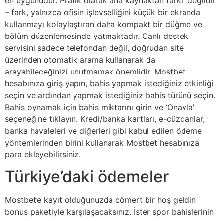
en uygunudur. Pratik olarak ana kaynaktan farklı değildir
– fark, yalnızca ofisin işlevselliğini küçük bir ekranda
kullanmayı kolaylaştıran daha kompakt bir düğme ve
bölüm düzenlemesinde yatmaktadır. Canlı destek
servisini sadece telefondan değil, doğrudan site
üzerinden otomatik arama kullanarak da
arayabileceğinizi unutmamak önemlidir. Mostbet
hesabınıza giriş yapın, bahis yapmak istediğiniz etkinliği
seçin ve ardından yapmak istediğiniz bahis türünü seçin.
Bahis oynamak için bahis miktarını girin ve ‘Onayla’
seçeneğine tıklayın. Kredi/banka kartları, e-cüzdanlar,
banka havaleleri ve diğerleri gibi kabul edilen ödeme
yöntemlerinden birini kullanarak Mostbet hesabınıza
para ekleyebilirsiniz.
Türkiye’daki ödemeler
Mostbet’e kayıt olduğunuzda cömert bir hoş geldin
bonus paketiyle karşılaşacaksınız. İster spor bahislerinin