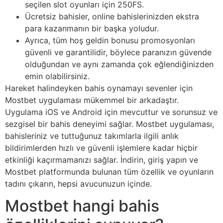
seçilen slot oyunları için 250FS.
Ücretsiz bahisler, online bahislerinizden ekstra
para kazanmanın bir başka yoludur.
Ayrıca, tüm hoş geldin bonusu promosyonları
güvenli ve garantilidir, böylece paranızın güvende
olduğundan ve aynı zamanda çok eğlendiğinizden
emin olabilirsiniz.
Hareket halindeyken bahis oynamayı sevenler için
Mostbet uygulaması mükemmel bir arkadaştır.
Uygulama iOS ve Android için mevcuttur ve sorunsuz ve
sezgisel bir bahis deneyimi sağlar. Mostbet uygulaması,
bahisleriniz ve tuttuğunuz takımlarla ilgili anlık
bildirimlerden hızlı ve güvenli işlemlere kadar hiçbir
etkinliği kaçırmamanızı sağlar. İndirin, giriş yapın ve
Mostbet platformunda bulunan tüm özellik ve oyunların
tadını çıkarın, hepsi avucunuzun içinde.
Mostbet hangi bahis