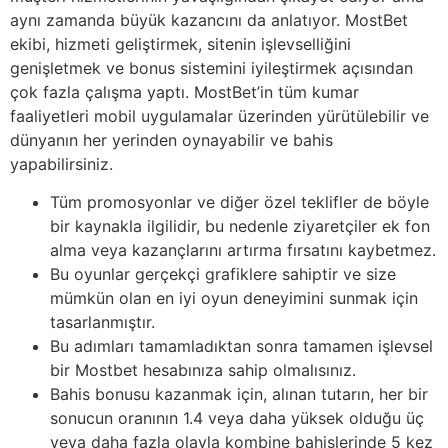
aynı zamanda büyük kazancını da anlatıyor. MostBet
ekibi, hizmeti geliştirmek, sitenin işlevselliğini
genişletmek ve bonus sistemini iyileştirmek açısından
çok fazla çalışma yaptı. MostBet’in tüm kumar
faaliyetleri mobil uygulamalar üzerinden yürütülebilir ve
dünyanın her yerinden oynayabilir ve bahis
yapabilirsiniz.
Tüm promosyonlar ve diğer özel teklifler de böyle
bir kaynakla ilgilidir, bu nedenle ziyaretçiler ek fon
alma veya kazançlarını artırma fırsatını kaybetmez.
Bu oyunlar gerçekçi grafiklere sahiptir ve size
mümkün olan en iyi oyun deneyimini sunmak için
tasarlanmıştır.
Bu adımları tamamladıktan sonra tamamen işlevsel
bir Mostbet hesabınıza sahip olmalısınız.
Bahis bonusu kazanmak için, alınan tutarın, her bir
sonucun oranının 1.4 veya daha yüksek olduğu üç
veya daha fazla olayla kombine bahislerinde 5 kez