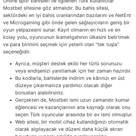
Online spor bahisleri ile ilgilenen Türk kullanıcılar
Mostbet sitesine göz atmalıdır. Bu bahis sitesi,
sektördeki en iyi bahis oranlarından bazılarını ve NetEnt
ve Microgaming gibi önde gelen sağlayıcıların geniş bir
oyun yelpazesini sunar. Kayıt olmanın en hızlı ve en
kolay yolu, oyuncunun ikametgahının ülkesini belirtmek
ve para birimini seçmek için yeterli olan “tek tuşla”
seçeneğidir.
Ayrıca, müşteri destek ekibi her türlü sorunuzu
veya endişenizi yanıtlamak için her zaman hazırdır.
Bu kodlarla, bahislerde indirim ve kârınızı en üst
düzeye çıkarmanıza yardımcı olacak diğer
bonusları alabilirsiniz.
Gerçekten de, Mostbet ismi uzun zamandır kumar
eğlencesi ve kazançlarının ana kaynağı olarak onu
seçen Türk oyuncular arasında bir ev ismi olmuştur.
Web sitesi, bir mobil cihaz kullandığınızı otomatik
olarak algılayacak ve düzeni daha küçük ekran