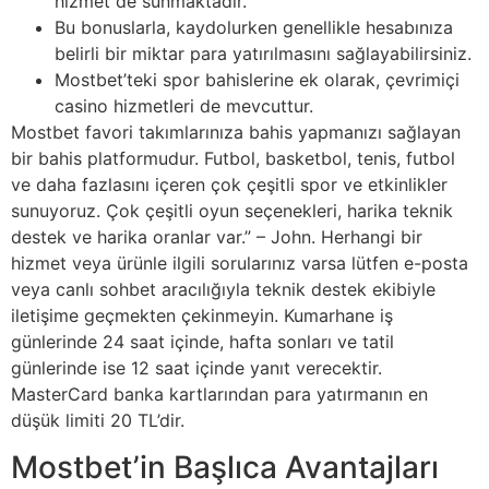
hizmet de sunmaktadır.
Bu bonuslarla, kaydolurken genellikle hesabınıza
belirli bir miktar para yatırılmasını sağlayabilirsiniz.
Mostbet’teki spor bahislerine ek olarak, çevrimiçi
casino hizmetleri de mevcuttur.
Mostbet favori takımlarınıza bahis yapmanızı sağlayan
bir bahis platformudur. Futbol, basketbol, tenis, futbol
ve daha fazlasını içeren çok çeşitli spor ve etkinlikler
sunuyoruz. Çok çeşitli oyun seçenekleri, harika teknik
destek ve harika oranlar var.” – John. Herhangi bir
hizmet veya ürünle ilgili sorularınız varsa lütfen e-posta
veya canlı sohbet aracılığıyla teknik destek ekibiyle
iletişime geçmekten çekinmeyin. Kumarhane iş
günlerinde 24 saat içinde, hafta sonları ve tatil
günlerinde ise 12 saat içinde yanıt verecektir.
MasterCard banka kartlarından para yatırmanın en
düşük limiti 20 TL’dir.
Mostbet’in Başlıca Avantajları