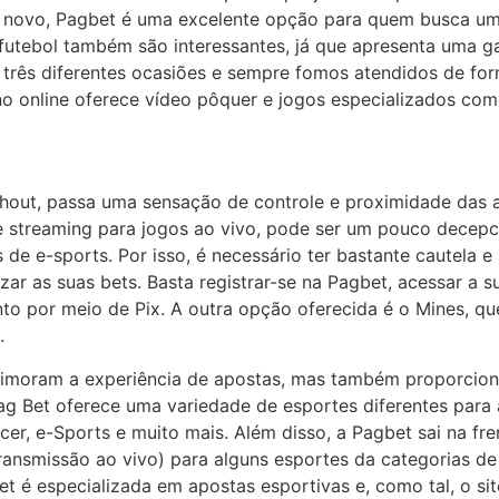
s novo, Pagbet é uma excelente opção para quem busca u
futebol também são interessantes, já que apresenta uma g
 três diferentes ocasiões e sempre fomos atendidos de for
no online oferece vídeo pôquer e jogos especializados com
hout, passa uma sensação de controle e proximidade das a
de streaming para jogos ao vivo, pode ser um pouco decepc
 de e-sports. Por isso, é necessário ter bastante cautela 
zar as suas bets. Basta registrar-se na Pagbet, acessar a 
nto por meio de Pix. A outra opção oferecida é o Mines, 
.
imoram a experiência de apostas, mas também proporcion
g Bet oferece uma variedade de esportes diferentes para ap
ccer, e-Sports e muito mais. Além disso, a Pagbet sai na fr
ransmissão ao vivo) para alguns esportes da categorias de 
et é especializada em apostas esportivas e, como tal, o s