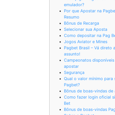
emulador?
Por que Apostar na Pagbe
Resumo
Bônus de Recarga
Selecionar sua Aposta
Como depositar na Pag B
Jogos Aviator e Mines
Pagbet Brasil – Vá direto 
assunto!
Campeonatos disponíveis
apostar
Segurança
Qual o valor mínimo para
Pagbet?
Bônus de boas-vindas de 
Como fazer login oficial s
Bet
Bônus de boas-vindas Pa