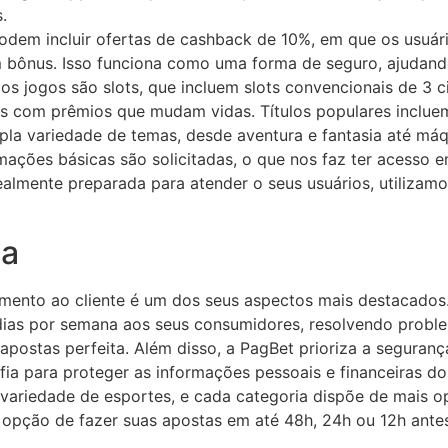
.
dem incluir ofertas de cashback de 10%, em que os usuá
 bônus. Isso funciona como uma forma de seguro, ajudand
os jogos são slots, que incluem slots convencionais de 3 ci
os com prêmios que mudam vidas. Títulos populares inclue
la variedade de temas, desde aventura e fantasia até máq
ações básicas são solicitadas, o que nos faz ter acesso
almente preparada para atender o seus usuários, utilizamo
ga
mento ao cliente é um dos seus aspectos mais destacados
dias por semana aos seus consumidores, resolvendo proble
 apostas perfeita. Além disso, a PagBet prioriza a segura
fia para proteger as informações pessoais e financeiras d
 variedade de esportes, e cada categoria dispõe de mais 
a opção de fazer suas apostas em até 48h, 24h ou 12h antes