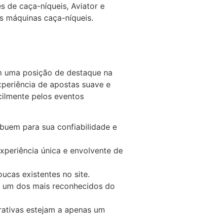
s de caça-níqueis, Aviator e
s máquinas caça-níqueis.
m uma posição de destaque na
xperiência de apostas suave e
cilmente pelos eventos
ibuem para sua confiabilidade e
xperiência única e envolvente de
ucas existentes no site.
o, um dos mais reconhecidos do
rativas estejam a apenas um