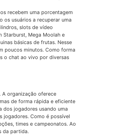
rios recebem uma porcentagem
o os usuários a recuperar uma
lindros, slots de vídeo
m Starburst, Mega Moolah e
uinas básicas de frutas. Nesse
 em poucos minutos. Como forma
s o chat ao vivo por diversas
. A organização oferece
mas de forma rápida e eficiente
nça dos jogadores usando uma
os jogadores. Como é possível
opções, times e campeonatos. Ao
 da partida.