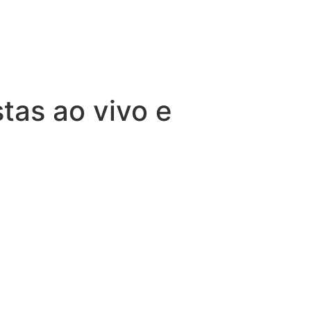
tas ao vivo e