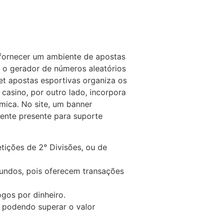
fornecer um ambiente de apostas
e o gerador de números aleatórios
t apostas esportivas organiza os
casino, por outro lado, incorpora
mica. No site, um banner
ente presente para suporte
tições de 2° Divisões, ou de
fundos, pois oferecem transações
ogos por dinheiro.
, podendo superar o valor