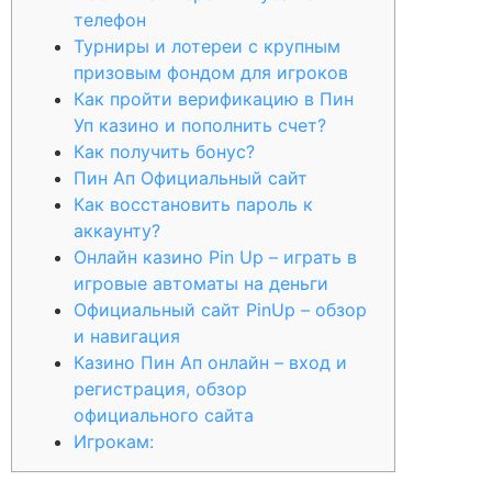
телефон
Турниры и лотереи с крупным
призовым фондом для игроков
Как пройти верификацию в Пин
Уп казино и пополнить счет?
Как получить бонус?
Пин Ап Официальный сайт
Как восстановить пароль к
аккаунту?
Онлайн казино Pin Up – играть в
игровые автоматы на деньги
Официальный сайт PinUp – обзор
и навигация
Казино Пин Ап онлайн – вход и
регистрация, обзор
официального сайта
Игрокам: