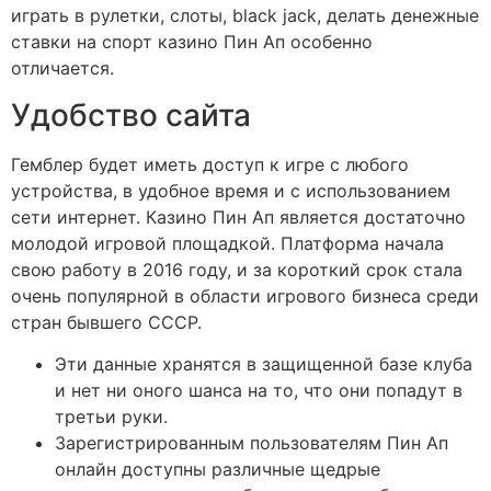
играть в рулетки, слоты, black jack, делать денежные
ставки на спорт казино Пин Ап особенно
отличается.
Удобство сайта
Гемблер будет иметь доступ к игре с любого
устройства, в удобное время и с использованием
сети интернет. Казино Пин Ап является достаточно
молодой игровой площадкой. Платформа начала
свою работу в 2016 году, и за короткий срок стала
очень популярной в области игрового бизнеса среди
стран бывшего СССР.
Эти данные хранятся в защищенной базе клуба
и нет ни оного шанса на то, что они попадут в
третьи руки.
Зарегистрированным пользователям Пин Ап
онлайн доступны различные щедрые