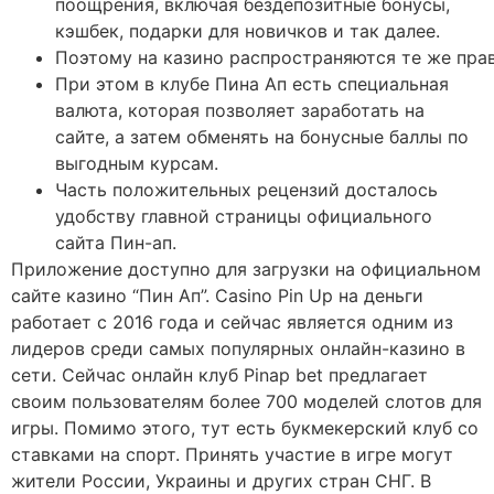
поощрения, включая бездепозитные бонусы,
кэшбек, подарки для новичков и так далее.
Поэтому на казино распространяются те же прави
При этом в клубе Пина Ап есть специальная
валюта, которая позволяет заработать на
сайте, а затем обменять на бонусные баллы по
выгодным курсам.
Часть положительных рецензий досталось
удобству главной страницы официального
сайта Пин-ап.
Приложение доступно для загрузки на официальном
сайте казино “Пин Ап”. Casino Pin Up на деньги
работает с 2016 года и сейчас является одним из
лидеров среди самых популярных онлайн-казино в
сети. Сейчас онлайн клуб Pinap bet предлагает
своим пользователям более 700 моделей слотов для
игры. Помимо этого, тут есть букмекерский клуб со
ставками на спорт. Принять участие в игре могут
жители России, Украины и других стран СНГ. В