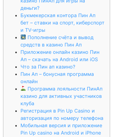
казино ПинАп для игры на
деньги?
Букмекерская контора Пин Ап
бет – ставки на спорт, киберспорт
и TV-игры
Пополнение счёта и вывод
средств в казино Пин Ап
Приложение онлайн казино Пин
Ап – скачать на Android или iOS
Что за Пин ап казино?
Пин Ап – бонусная программа
онлайн
Программа лояльности ПинАп
казино для активных участников
клуба
Регистрация в Pin Up Casino и
авторизация по номеру телефона
Мобильная версия и приложение
Pin Up casino на Android и iPhone