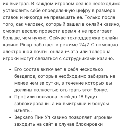
их выиграл. В каждом игровом сеансе необходимо
установить себе определенную цифру в размере
ставок и никогда не превышать ее. Только после
того, как человек, который зашел в онлайн казино,
сможет весело провести время и не проиграет
больше, чем нужно. Сейчас техподдержка онлайн
казино Pinup работает в режиме 24/7. С помощью
электронной почты, онлайн-чата или телефона
игроки могут связаться с сотрудниками казино.
Его состав включает в себя несколько
бездепов, которые необходимо забирать не
менее чем за сутки, в течение которых вы
должны полностью отыграть этот бонус.
Профили пользователей до 18 будут
заблокированы, а их выигрыши и бонусы
изъяты.
Зеркало Пин Уп казино позволяет игрокам
заходить на сайт в случае блокировки