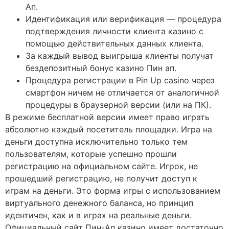
Ап.
Идентификация или верификация — процедура
подтверждения личности клиента казино с
помощью действительных данных клиента.
За каждый вывод выигрыша клиенты получат
бездепозитный бонус казино Пин ап.
Процедура регистрации в Pin Up casino через
смартфон ничем не отличается от аналогичной
процедуры в браузерной версии (или на ПК).
В режиме бесплатной версии имеет право играть
абсолютно каждый посетитель площадки. Игра на
деньги доступна исключительно только тем
пользователям, которые успешно прошли
регистрацию на официальном сайте. Игрок, не
прошедший регистрацию, не получит доступ к
играм на деньги. Это форма игры с использованием
виртуального денежного баланса, но принцип
идентичен, как и в играх на реальные деньги.
Официальный сайт Пин-Ап казино имеет достаточно