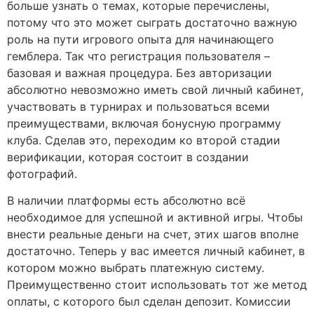
больше узнать о темах, которые перечислены,
потому что это может сыграть достаточно важную
роль на пути игрового опыта для начинающего
гемблера. Так что регистрация пользователя –
базовая и важная процедура. Без авторизации
абсолютно невозможно иметь свой личный кабинет,
участвовать в турнирах и пользоваться всеми
преимуществами, включая бонусную программу
клуба. Сделав это, переходим ко второй стадии
верификации, которая состоит в создании
фотографий.
В наличии платформы есть абсолютно всё
необходимое для успешной и активной игры. Чтобы
внести реальные деньги на счет, этих шагов вполне
достаточно. Теперь у вас имеется личный кабинет, в
котором можно выбрать платежную систему.
Преимущественно стоит использовать тот же метод
оплаты, с которого был сделан депозит. Комиссии