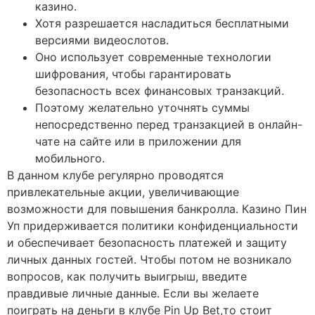
казино.
Хотя разрешается насладиться бесплатными
версиями видеослотов.
Оно использует современные технологии
шифрования, чтобы гарантировать
безопасность всех финансовых транзакций.
Поэтому желательно уточнять суммы
непосредственно перед транзакцией в онлайн-
чате на сайте или в приложении для
мобильного.
В данном клубе регулярно проводятся
привлекательные акции, увеличивающие
возможности для повышения банкролла. Казино Пин
Уп придерживается политики конфиденциальности
и обеспечивает безопасность платежей и защиту
личных данных гостей. Чтобы потом не возникало
вопросов, как получить выигрыш, введите
правдивые личные данные. Если вы желаете
поиграть на деньги в клубе Pin Up Bet,то стоит