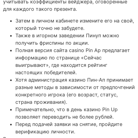
учитывать коэффициенты вейджера, оговоренные
для каждого такого презента.
Затем в личном кабинете измените его на свой,
который точно не забудете.
Также в игорном заведении Пинуп можно
получить фриспины по акции.
Полная версия сайта casino Pin Ap предлагает
информацию по странице «Сейчас
выигрывают», где находится рейтинг
настоящих победителей.
Хотя администрация казино Пин-Ап принимает
разные методы в зависимости от предпочтений
конкретного игрока (его возраст, статус,
страна проживания).
Примечательно, что в день казино Pin Up
позволяет переводить не более рублей.
Перед подачей заявки на снятие, пройдите
верификацию личности.