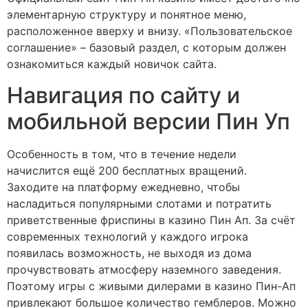
элементарную структуру и понятное меню,
расположенное вверху и внизу. «Пользовательское
соглашение» – базовый раздел, с которым должен
ознакомиться каждый новичок сайта.
Навигация по сайту и
мобильной версии Пин Уп
Особенность в том, что в течение недели
начислится ещё 200 бесплатных вращений.
Заходите на платформу ежедневно, чтобы
насладиться популярными слотами и потратить
приветственные фриспины в казино Пин Ап. За счёт
современных технологий у каждого игрока
появилась возможность, не выходя из дома
прочувствовать атмосферу наземного заведения.
Поэтому игры с живыми дилерами в казино Пин-Ап
привлекают большое количество гемблеров. Можно