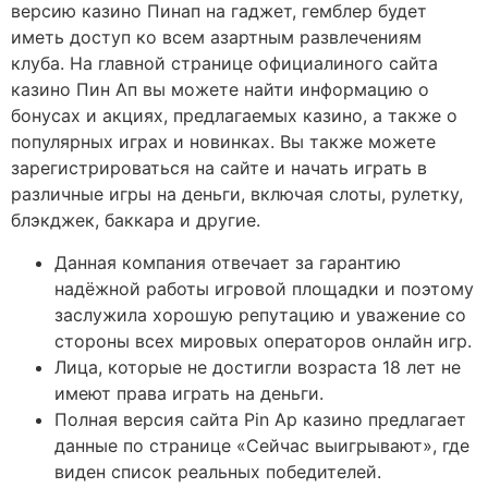
версию казино Пинап на гаджет, гемблер будет
иметь доступ ко всем азартным развлечениям
клуба. На главной странице официалиного сайта
казино Пин Ап вы можете найти информацию о
бонусах и акциях, предлагаемых казино, а также о
популярных играх и новинках. Вы также можете
зарегистрироваться на сайте и начать играть в
различные игры на деньги, включая слоты, рулетку,
блэкджек, баккара и другие.
Данная компания отвечает за гарантию
надёжной работы игровой площадки и поэтому
заслужила хорошую репутацию и уважение со
стороны всех мировых операторов онлайн игр.
Лица, которые не достигли возраста 18 лет не
имеют права играть на деньги.
Полная версия сайта Pin Ap казино предлагает
данные по странице «Сейчас выигрывают», где
виден список реальных победителей.