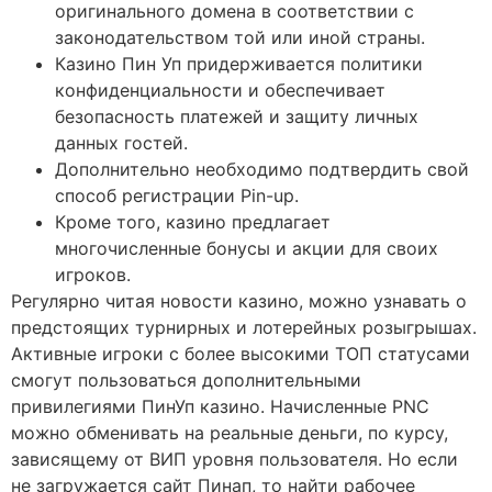
оригинального домена в соответствии с
законодательством той или иной страны.
Казино Пин Уп придерживается политики
конфиденциальности и обеспечивает
безопасность платежей и защиту личных
данных гостей.
Дополнительно необходимо подтвердить свой
способ регистрации Pin-up.
Кроме того, казино предлагает
многочисленные бонусы и акции для своих
игроков.
Регулярно читая новости казино, можно узнавать о
предстоящих турнирных и лотерейных розыгрышах.
Активные игроки с более высокими ТОП статусами
смогут пользоваться дополнительными
привилегиями ПинУп казино. Начисленные PNC
можно обменивать на реальные деньги, по курсу,
зависящему от ВИП уровня пользователя. Но если
не загружается сайт Пинап, то найти рабочее