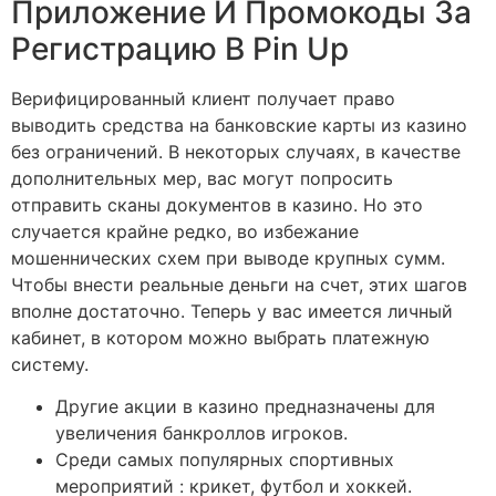
Приложение И Промокоды За
Регистрацию В Pin Up
Верифицированный клиент получает право
выводить средства на банковские карты из казино
без ограничений. В некоторых случаях, в качестве
дополнительных мер, вас могут попросить
отправить сканы документов в казино. Но это
случается крайне редко, во избежание
мошеннических схем при выводе крупных сумм.
Чтобы внести реальные деньги на счет, этих шагов
вполне достаточно. Теперь у вас имеется личный
кабинет, в котором можно выбрать платежную
систему.
Другие акции в казино предназначены для
увеличения банкроллов игроков.
Среди самых популярных спортивных
мероприятий : крикет, футбол и хоккей.