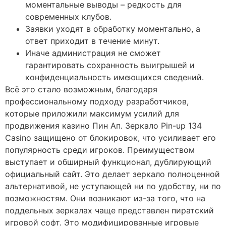
моментальные выводы – редкость для
современных клубов.
Заявки уходят в обработку моментально, а
ответ приходит в течение минут.
Иначе администрация не сможет
гарантировать сохранность выигрышей и
конфиденциальность имеющихся сведений.
Всё это стало возможным, благодаря
профессиональному подходу разработчиков,
которые приложили максимум усилий для
продвижения казино Пин Ап. Зеркало Pin-up 134
Casino защищено от блокировок, что усиливает его
популярность среди игроков. Преимуществом
выступает и обширный функционал, дублирующий
официальный сайт. Это делает зеркало полноценной
альтернативой, не уступающей ни по удобству, ни по
возможностям. Они возникают из-за того, что на
поддельных зеркалах чаще представлен пиратский
игровой софт. Это модифицированные игровые