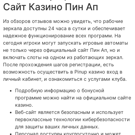
Сайт Казино Пин Ап
Из обзоров отзывов можно увидеть, что рабочие
зеркала доступны 24 часа в сутки и обеспечивает
надежное функционирование всех программ. На
сегодня игроки могут запускать игровые автоматы
не только через официальный сайт Пин Ап, но и
включать слоты на одном из работающих зеркал.
После прохождения шагов регистрации, есть
возможность осуществить в Pinup казино вход в
личный кабинет, и ознакомиться с услугами клуба.
Подробную информацию о бонусной
программе можно найти на официальном сайте
казино.
Веб-сайт является безопасным и использует
первоклассные технологии кибербезопасности
для защиты ваших личных данных.
Персонал доступен круглосуточно и может