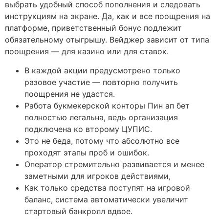
выбрать удобный способ пополнения и следовать
инструкциям на экране. Да, как и все поощрения на
платформе, приветственный бонус подлежит
обязательному отыгрышу. Вейджер зависит от типа
поощрения — для казино или для ставок.
В каждой акции предусмотрено только
разовое участие — повторно получить
поощрения не удастся.
Работа букмекерской конторы Пин ап бет
полностью легальна, ведь организация
подключена ко второму ЦУПИС.
Это не беда, потому что абсолютно все
проходят этапы проб и ошибок.
Оператор стремительно развивается и менее
заметными для игроков действиями,
Как только средства поступят на игровой
баланс, система автоматически увеличит
стартовый банкролл вдвое.