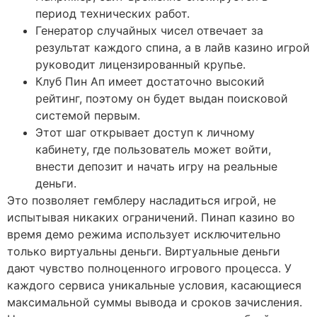
период технических работ.
Генератор случайных чисел отвечает за
результат каждого спина, а в лайв казино игрой
руководит лицензированный крупье.
Клуб Пин Ап имеет достаточно высокий
рейтинг, поэтому он будет выдан поисковой
системой первым.
Этот шаг открывает доступ к личному
кабинету, где пользователь может войти,
внести депозит и начать игру на реальные
деньги.
Это позволяет гемблеру насладиться игрой, не
испытывая никаких ограничений. Пинап казино во
время демо режима использует исключительно
только виртуальны деньги. Виртуальные деньги
дают чувство полноценного игрового процесса. У
каждого сервиса уникальные условия, касающиеся
максимальной суммы вывода и сроков зачисления.