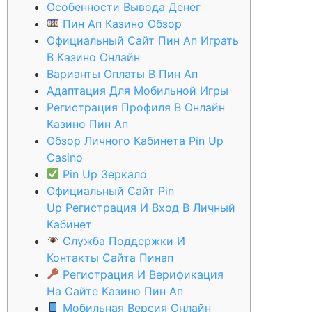
Особенности Вывода Денег
Пин Ап Казино Обзор
Официальный Сайт Пин Ап Играть
В Казино Онлайн
Варианты Оплаты В Пин Ап
Адаптация Для Мобильной Игры
Регистрация Профиля В Онлайн
Казино Пин Ап
Обзор Личного Кабинета Pin Up
Casino
Pin Up Зеркало
Официальный Сайт Pin
Up Регистрация И Вход В Личный
Кабинет
Служба Поддержки И
Контакты Сайта Пинап
Регистрация И Верификация
На Сайте Казино Пин Ап
Мобильная Версия Онлайн