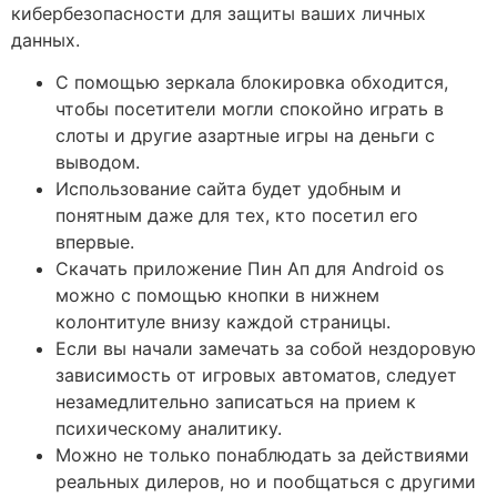
кибербезопасности для защиты ваших личных
данных.
С помощью зеркала блокировка обходится,
чтобы посетители могли спокойно играть в
слоты и другие азартные игры на деньги с
выводом.
Использование сайта будет удобным и
понятным даже для тех, кто посетил его
впервые.
Скачать приложение Пин Ап для Android os
можно с помощью кнопки в нижнем
колонтитуле внизу каждой страницы.
Если вы начали замечать за собой нездоровую
зависимость от игровых автоматов, следует
незамедлительно записаться на прием к
психическому аналитику.
Можно не только понаблюдать за действиями
реальных дилеров, но и пообщаться с другими