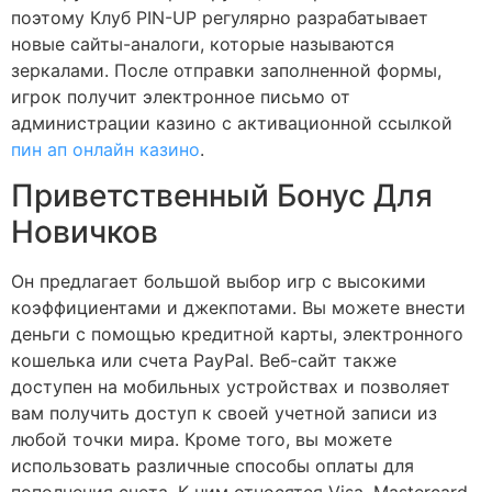
поэтому Клуб PIN-UP регулярно разрабатывает
новые сайты-аналоги, которые называются
зеркалами. После отправки заполненной формы,
игрок получит электронное письмо от
администрации казино с активационной ссылкой
пин ап онлайн казино
.
Приветственный Бонус Для
Новичков
Он предлагает большой выбор игр с высокими
коэффициентами и джекпотами. Вы можете внести
деньги с помощью кредитной карты, электронного
кошелька или счета PayPal. Веб-сайт также
доступен на мобильных устройствах и позволяет
вам получить доступ к своей учетной записи из
любой точки мира. Кроме того, вы можете
использовать различные способы оплаты для
пополнения счета. К ним относятся Visa, Mastercard,