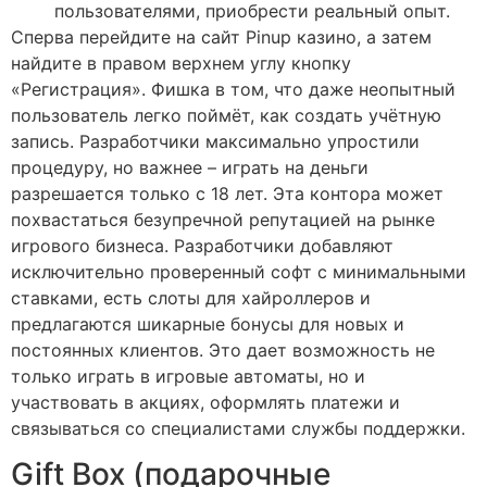
пользователями, приобрести реальный опыт.
Сперва перейдите на сайт Pinup казино, а затем
найдите в правом верхнем углу кнопку
«Регистрация». Фишка в том, что даже неопытный
пользователь легко поймёт, как создать учётную
запись. Разработчики максимально упростили
процедуру, но важнее – играть на деньги
разрешается только с 18 лет. Эта контора может
похвастаться безупречной репутацией на рынке
игрового бизнеса. Разработчики добавляют
исключительно проверенный софт с минимальными
ставками, есть слоты для хайроллеров и
предлагаются шикарные бонусы для новых и
постоянных клиентов. Это дает возможность не
только играть в игровые автоматы, но и
участвовать в акциях, оформлять платежи и
связываться со специалистами службы поддержки.
Gift Box (подарочные