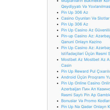
Müştərilərin Bukmeker Ko
Qeydiyyatı Və Yoxlanılmas
Pin Up 306 Az
Casino Oyunları Və Slotlar
Pin Up 306 Az
Pin Up Casino Az Güvenili
Pin-up Casino Az: Azərb
Qanuni Onlayn Kazino
Pin Up Casino Az: Azərba
Istifadəçiləri Üçün Rəsmi 
Mostbet Az Mostbet Az A
Casin
Pin Up Reward Pul Çıxarılı
Android Üçün Proqramı Y
Pin Up Online Casino Onli
Azerbaijan Пин Ап Казин
Rəsmi Saytı Pin Ap Gambl
Bonuslar Və Promo Kodlar
Pin Up Nə Qədər Onlayn K