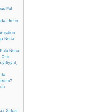
nus Pul
nda Idman
raşdırın
ğa Necə
 Pulu Necə
 Olar
eydiyyat,
oda
ilərəm?
yun
er Şirkət