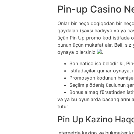
Pin-up Casino N
Onlar bir neçə dəqiqədən bir neçə
qaydaları (şəxsi hədiyyə və ya ca
üçün Pin Up promo kod istifadə olu
bunun üçün mükafat alır. Bəli, siz
oynaya bilərsiniz
.
Son nəticə isə belədir ki, Pi
İstifadəçilər qumar oynaya, m
Promosyon kodunun həmişə isti
Seçilmiş ödəniş üsulunun şərt
Bonus almaq fürsətindən ist
və ya bu oyunlarda bacarıqlarını 
tutur.
Pin Up Kazino Haqq
İnternetdə kazino və bukmeker kon