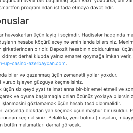
uğundan əvvəl bet bağlamaq üçün vaxtı yoxdursa, um zaman 
 smartfon proqramından istifadə etməyə dəvət edir.
onuslar
həvəskarları üçün layiqli seçimdir. Hadisələr haqqında məl
uşların hesaba köçürüləcəyinə əmin landa bilərsiniz. Məni
şirkətlərindən biridir. Depozit hesabının doldurulması üçün 
u xidmət dərhal klubda yalnız əmanət qoymağa imkan verir, 
pin-up-casino-azerbaycan.com
.
onda bilər və qazanmaq üçün zəmanətli yollar yoxdur.
ki vurub işləyən güzgüyə keçməlisiniz.
çün siz qeydiyyat təlimatlarına bir-bir əməl etməli və sonr
ərək və oyuna başlamaqla onları özünüz yoxlaya bilərsiniz
n işlənməsini gözləməmək üçün hesab təsdiqlənməlidir.
ri arasında blokdan yan keçmək üçün məşhur bir üsuldur.
ndan keçməlisiniz. Beləliklə, yeni bölmə (məsələn, müəyyən
an bütün məlumatları dərhal görəcək.