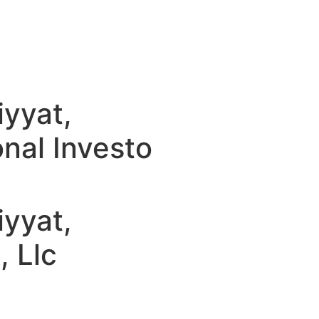
iyyat,
onal Investo
iyyat,
, Llc