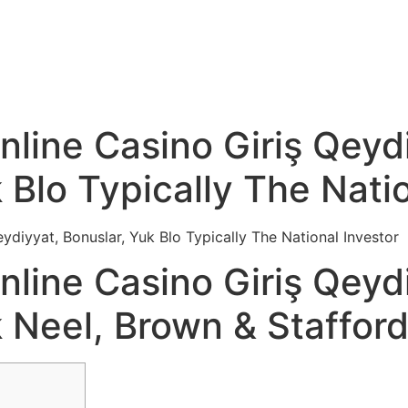
line Casino Giriş Qeyd
 Blo Typically The Nati
ydiyyat, Bonuslar, Yuk Blo Typically The National Investor
line Casino Giriş Qeyd
 Neel, Brown & Stafford