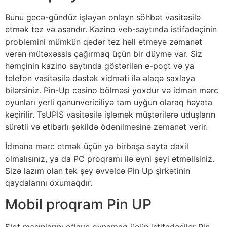
Bunu gecə-gündüz işləyən onlayn söhbət vasitəsilə
etmək tez və asandır. Kazino veb-saytında istifadəçinin
problemini mümkün qədər tez həll etməyə zəmanət
verən mütəxəssis çağırmaq üçün bir düymə var. Siz
həmçinin kazino saytında göstərilən e-poçt və ya
telefon vasitəsilə dəstək xidməti ilə əlaqə saxlaya
bilərsiniz. Pin-Up casino bölməsi yoxdur və idman mərc
oyunları yerli qanunvericiliyə tam uyğun olaraq həyata
keçirilir. TsUPIS vasitəsilə işləmək müştərilərə uduşların
sürətli və etibarlı şəkildə ödənilməsinə zəmanət verir.
İdmana mərc etmək üçün ya birbaşa sayta daxil
olmalısınız, ya da PC proqramı ilə eyni şeyi etməlisiniz.
Sizə lazım olan tək şey əvvəlcə Pin Up şirkətinin
qaydalarını oxumaqdır.
Mobil proqram Pin UP
Slot maşınlarını oflayn oynamaq üçün istifadəçilər Pin