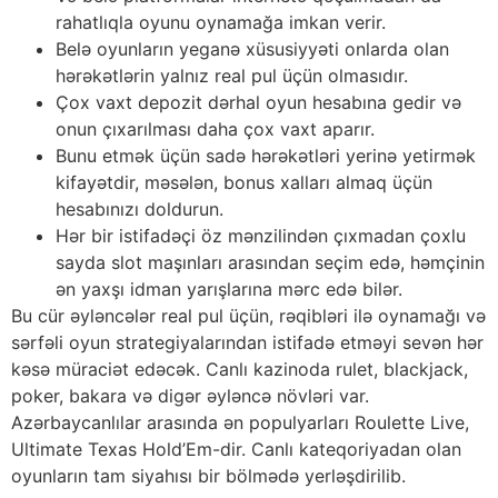
rahatlıqla oyunu oynamağa imkan verir.
Belə oyunların yeganə xüsusiyyəti onlarda olan
hərəkətlərin yalnız real pul üçün olmasıdır.
Çox vaxt depozit dərhal oyun hesabına gedir və
onun çıxarılması daha çox vaxt aparır.
Bunu etmək üçün sadə hərəkətləri yerinə yetirmək
kifayətdir, məsələn, bonus xalları almaq üçün
hesabınızı doldurun.
Hər bir istifadəçi öz mənzilindən çıxmadan çoxlu
sayda slot maşınları arasından seçim edə, həmçinin
ən yaxşı idman yarışlarına mərc edə bilər.
Bu cür əyləncələr real pul üçün, rəqibləri ilə oynamağı və
sərfəli oyun strategiyalarından istifadə etməyi sevən hər
kəsə müraciət edəcək. Canlı kazinoda rulet, blackjack,
poker, bakara və digər əyləncə növləri var.
Azərbaycanlılar arasında ən populyarları Roulette Live,
Ultimate Texas Hold’Em-dir. Canlı kateqoriyadan olan
oyunların tam siyahısı bir bölmədə yerləşdirilib.