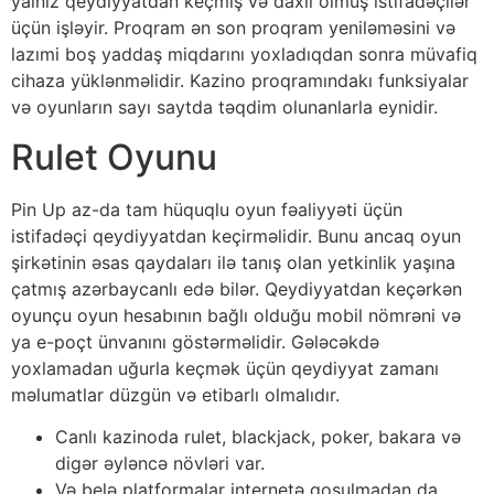
yalnız qeydiyyatdan keçmiş və daxil olmuş istifadəçilər
üçün işləyir. Proqram ən son proqram yeniləməsini və
lazımi boş yaddaş miqdarını yoxladıqdan sonra müvafiq
cihaza yüklənməlidir. Kazino proqramındakı funksiyalar
və oyunların sayı saytda təqdim olunanlarla eynidir.
Rulet Oyunu
Pin Up az-da tam hüquqlu oyun fəaliyyəti üçün
istifadəçi qeydiyyatdan keçirməlidir. Bunu ancaq oyun
şirkətinin əsas qaydaları ilə tanış olan yetkinlik yaşına
çatmış azərbaycanlı edə bilər. Qeydiyyatdan keçərkən
oyunçu oyun hesabının bağlı olduğu mobil nömrəni və
ya e-poçt ünvanını göstərməlidir. Gələcəkdə
yoxlamadan uğurla keçmək üçün qeydiyyat zamanı
məlumatlar düzgün və etibarlı olmalıdır.
Canlı kazinoda rulet, blackjack, poker, bakara və
digər əyləncə növləri var.
Və belə platformalar internetə qoşulmadan da