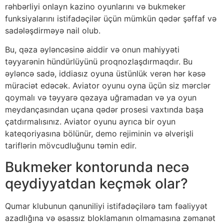
rəhbərliyi onlayn kazino oyunlarını və bukmeker
funksiyalarını istifadəçilər üçün mümkün qədər şəffaf və
sadələşdirməyə nail olub.
Bu, qəza əyləncəsinə aiddir və onun mahiyyəti
təyyarənin hündürlüyünü proqnozlaşdırmaqdır. Bu
əyləncə sadə, iddiasız oyuna üstünlük verən hər kəsə
müraciət edəcək. Aviator oyunu oyna üçün siz mərclər
qoymalı və təyyarə qəzaya uğramadan və ya oyun
meydançasından uçana qədər prosesi vaxtında başa
çatdırmalısınız. Aviator oyunu ayrıca bir oyun
kateqoriyasına bölünür, demo rejiminin və əlverişli
tariflərin mövcudluğunu təmin edir.
Bukmeker kontorunda necə
qeydiyyatdan keçmək olar?
Qumar klubunun qanuniliyi istifadəçilərə tam fəaliyyət
azadlığına və əsassız bloklamanın olmamasına zəmanət