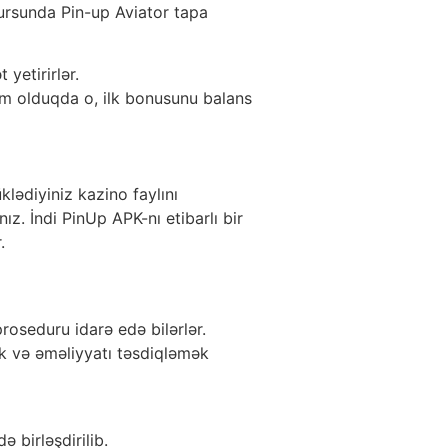
ursunda Pin-up Aviator tapa
yetirirlər.
m olduqda o, ilk bonusunu balans
klədiyiniz kazino faylını
ız. İndi PinUp APK-nı etibarlı bir
.
roseduru idarə edə bilərlər.
k və əməliyyatı təsdiqləmək
 birləşdirilib.