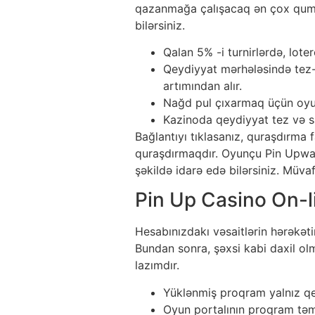
qazanmağa çalışacaq ən çox qumar
bilərsiniz.
Qalan 5% -i turnirlərdə, lote
Qeydiyyat mərhələsində tez
artımından alır.
Nağd pul çıxarmaq üçün oyun
Kazinoda qeydiyyat tez və sa
Bağlantıyı tıklasanız, quraşdırma 
quraşdırmaqdır. Oyunçu Pin Upwards 
şəkildə idarə edə bilərsiniz. Müvaf
Pin Up Casino On-li
Hesabınızdakı vəsaitlərin hərəkəti
Bundan sonra, şəxsi kabi daxil o
lazımdır.
Yüklənmiş proqram yalnız qey
Oyun portalının proqram təmi