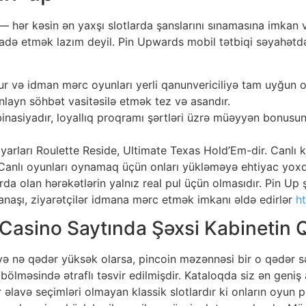
ər kəsin ən yaxşı slotlarda şanslarını sınamasına imkan ve
adə etmək lazım deyil. Pin Upwards mobil tətbiqi səyahətd
 və idman mərc oyunları yerli qanunvericiliyə tam uyğun ola
layn söhbət vasitəsilə etmək tez və asandır.
siyadır, loyallıq proqramı şərtləri üzrə müəyyən bonusun 
yarları Roulette Reside, Ultimate Texas Hold’Em-dir. Canlı
b. Canlı oyunları oynamaq üçün onları yükləməyə ehtiyac yoxd
da olan hərəkətlərin yalnız real pul üçün olmasıdır. Pin Up ş
anaşı, ziyarətçilər idmana mərc etmək imkanı əldə edirlər
h
 Casino Saytında Şəxsi Kabinetin 
ə nə qədər yüksək olarsa, pincoin məzənnəsi bir o qədər sər
 bölməsində ətraflı təsvir edilmişdir. Kataloqda siz ən geni
ar əlavə seçimləri olmayan klassik slotlardır ki onların oy