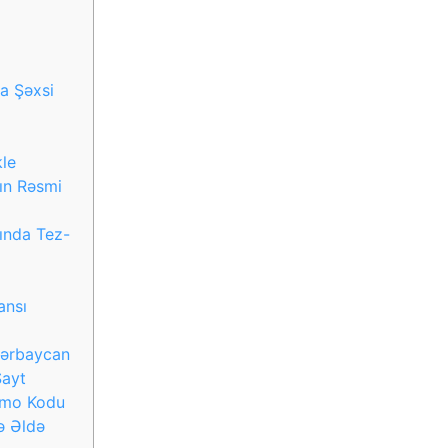
a Şəxsi
kle
ın Rəsmi
ında Tez-
ansı
zərbaycan
Sayt
omo Kodu
ə Əldə