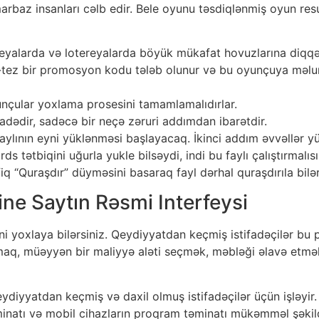
baz insanları cəlb edir. Bele oyunu təsdiqlənmiş oyun res
reyalarda və lotereyalarda böyük mükafat hovuzlarına diqqət 
-tez bir promosyon kodu tələb olunur və bu oyunçuya məlu
çular yoxlama prosesini tamamlamalıdırlar.
dədir, sadəcə bir neçə zəruri addımdan ibarətdir.
faylının eyni yüklənməsi başlayacaq. İkinci addım əvvəllər yü
tətbiqini uğurla yukle bilsəydi, indi bu faylı çalıştırmalısın
iq “Quraşdır” düyməsini basaraq fayl dərhal quraşdırıla bilər
ne Saytın Rəsmi Interfeysi
ni yoxlaya bilərsiniz. Qeydiyyatdan keçmiş istifadəçilər bu p
lmaq, müəyyən bir maliyyə aləti seçmək, məbləği əlavə etmə
diyyatdan keçmiş və daxil olmuş istifadəçilər üçün işləyir.
natı və mobil cihazların proqram təminatı mükəmməl şəkildə