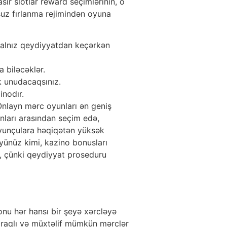
sir slotlar reward seçimlərinin, o
lsuz fırlanma rejimindən oyuna
yalnız qeydiyyatdan keçərkən
 biləcəklər.
k unudacaqsınız.
inodır.
Onlayn mərc oyunları ən geniş
nları arasından seçim edə,
oyunçulara həqiqətən yüksək
üyünüz kimi, kazino bonusları
ər, çünki qeydiyyat proseduru
onu hər hansı bir şeyə xərcləyə
 Maraqlı və müxtəlif mümkün mərclər