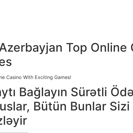
Azerbayjan Top Online 
es
ne Casino With Exciting Games!
tı Bağlayın️ Sürətli Ödə
slar, Bütün Bunlar Sizi
ləyir