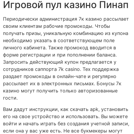
Игровой пул казино Пинап
Периодически администрация 7к казино рассылает
своим клиентам рабочие промокоды. Чтобы
получать призы, уникальную комбинацию из купона
необходимо указать в соответствующем поле
личного кабинета. Также промокод вводится в
форме регистрации и при пополнении баланса.
Запросить действующий купон предлагается у
сотрудников саппорта 7k casino. Тех поддержка
раздает промокоды в онлайн-чате и регулярно
рассылает их в электронных письмах. Бонусы 7к
казино могут получить только авторизованные
гости.
Вам дадут инструкции, как скачать apk, установить
его на свое устройство и использовать. Вы можете
войти и начать играть без создания учетной записи,
если она у вас уже есть. Не все букмекеры могут