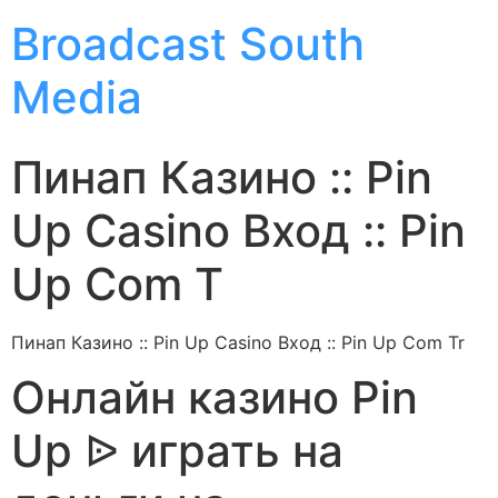
Broadcast South
Media
Пинап Казино :: Pin
Up Casino Вход :: Pin
Up Com T
Пинап Казино :: Pin Up Casino Вход :: Pin Up Com Tr
Онлайн казино Pin
Up ᐉ играть на