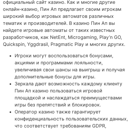
официальный сайт казино. Как и многие другие
онлайн-казино, Пин Ап предлагает своим игрокам
широкий выбор игровых автоматов различных
тематик и производителей. В казино Пин Ап вы
найдете игровые автоматы от таких известных
разработчиков, как NetEnt, Microgaming, Play’n GO,
Quickspin, Yggdrasil, Pragmatic Play и многих других.
Игроки могут воспользоваться бонусами,
акциями и программами лояльности,
увеличивая свои шансы на выигрыш и получая
дополнительные бонусы для игры.
Зеркала дают возможность каждому клиенту
Пин Ап казино пользоваться игровой
площадкой и наслаждаться преимуществами
игры без препятствий и блокировок.
Оператор казино также гарантирует
конфиденциальность пользовательских данных,
что соответствует требованиям GDPR,