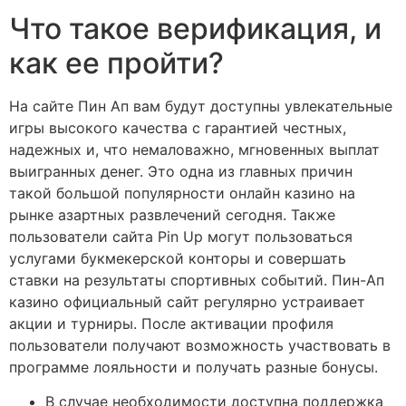
Что такое верификация, и
как ее пройти?
На сайте Пин Ап вам будут доступны увлекательные
игры высокого качества с гарантией честных,
надежных и, что немаловажно, мгновенных выплат
выигранных денег. Это одна из главных причин
такой большой популярности онлайн казино на
рынке азартных развлечений сегодня. Также
пользователи сайта Pin Up могут пользоваться
услугами букмекерской конторы и совершать
ставки на результаты спортивных событий. Пин-Ап
казино официальный сайт регулярно устраивает
акции и турниры. После активации профиля
пользователи получают возможность участвовать в
программе лояльности и получать разные бонусы.
В случае необходимости доступна поддержка