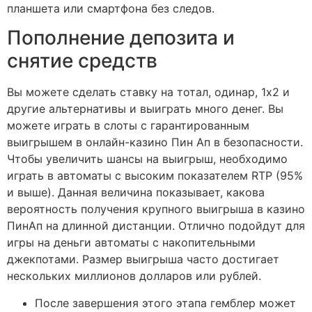
планшета или смартфона без следов.
Пополнение депозита и
снятие средств
Вы можете сделать ставку на тотал, одинар, 1х2 и
другие альтернативы и выиграть много денег. Вы
можете играть в слоты с гарантированным
выигрышем в онлайн-казино Пин Ап в безопасности.
Чтобы увеличить шансы на выигрыш, необходимо
играть в автоматы с высоким показателем RTP (95%
и выше). Данная величина показывает, какова
вероятность получения крупного выигрыша в казино
ПинАп на длинной дистанции. Отлично подойдут для
игры на деньги автоматы с накопительными
джекпотами. Размер выигрыша часто достигает
нескольких миллионов долларов или рублей.
После завершения этого этапа гемблер может