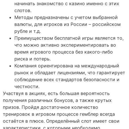
начинать знакомство с казино именно с этих
слотов.
Методы предназначены с учетом выбранной
валюты, для игроков из России – российском
рубле и т.д.
Преимуществом бесплатной игры является то,
что можно активно экспериментировать во
время игрового процесса без какого-либо
риска и потерь.
Компания ориентирована на международный
рынок и обладает лицензиями, что гарантирует
соблюдение всех стандартов безопасности и
честности.
Участвуя в акциях, есть большая вероятность
получения различных бонусов, а также крутых
призов. Пройдя достаточное количество
тренировок в игровом процессе гемблер всегда
остаётся в плюсе. Определённый слот имеет свои
характеристики, с которыми необходимо