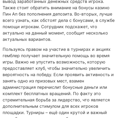
вывод заработанных денежных средств игрока.
Также стоит обратить внимание на бонусы казино
Пин Ап без пополнения депозита. Во-вторых, лучше
всего узнать, как обстоят дела с бонусами, в службе
помощи игрокам. Сотрудник подскажет, что
актуально на данный момент, сообщит несколько
актуальных вариантов.
Пользуясь правом на участие в турнирах и акциях
гемблер получает значительную помощь во время
игры. Важно не упустить возможность, которую
предоставляет клуб, чтобы значительно увеличить
вероятность на победу. Если проявить активность и
занять одно из призовых мест, взамен
администрация перечислит бонусные деньги или
комплект бесплатных вращений. По факту это
стремительная борьба за лидерство, что является
дополнительным стимулом для всех игроков
площадки. Турниры – ещё один крутой и важный