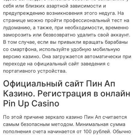
себя или близких азартной зависимости и
предупреждению возникновения этого недуга. На
странице можно пройти профессиональный тест на
лудоманию, а также, при необходимости, временно
заморозить или безвозвратно удалить свой аккаунт.
В том случае, если вы привыкли вращать барабаны
со смартфона, используйте удобную мобильную
версию казино. Она загружается автоматически при
переходе на официальный сайт заведения с
портативного устройства.
Официальный сайт Пин Ап
Казино. Регистрация в онлайн
Pin Up Casino
По этой причине зеркало казино Пин Ап считается
самым безопасным методом. Минимальная сумма
пополнения счета начинается от 100 рублей. Обычно