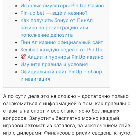
Игровые эмуляторы Pin Up Casino
Pin-up.bet — еще и казино?
Как получить бонус от ПинАп
казино за регистрацию или
пополнение депозита
Пин Ап казино официальный сайт
Кешбэк каждую неделю от Pin Up
Акции и турниры PinUp казино
Изучите правила и условия
Официальный сайт PinUp – обзор
и навигация
А по сути дела это не сложно – достаточно только
ознакомиться с информацией о том, как правильно
ставить на спорт и все станет ясно без лишних
вопросов. Запустить бесплатно можно каждый
игровой автомат из каталога, за исключением лайв
игр с дилерами. Финансовые риски сведены к нулю,