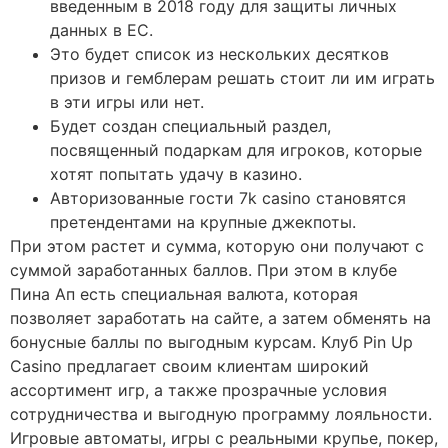
введенным в 2018 году для защиты личных
данных в ЕС.
Это будет список из нескольких десятков
призов и гемблерам решать стоит ли им играть
в эти игры или нет.
Будет создан специальный раздел,
посвященный подаркам для игроков, которые
хотят попытать удачу в казино.
Авторизованные гости 7k casino становятся
претендентами на крупные джекпоты.
При этом растет и сумма, которую они получают с
суммой заработанных баллов. При этом в клубе
Пина Ап есть специальная валюта, которая
позволяет заработать на сайте, а затем обменять на
бонусные баллы по выгодным курсам. Клуб Pin Up
Casino предлагает своим клиентам широкий
ассортимент игр, а также прозрачные условия
сотрудничества и выгодную программу лояльности.
Игровые автоматы, игры с реальными крупье, покер,