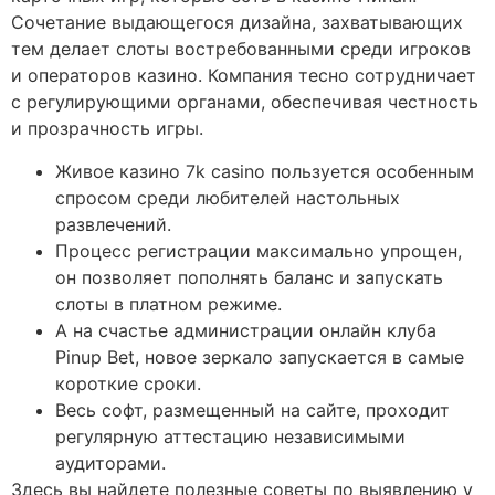
Сочетание выдающегося дизайна, захватывающих
тем делает слоты востребованными среди игроков
и операторов казино. Компания тесно сотрудничает
с регулирующими органами, обеспечивая честность
и прозрачность игры.
Живое казино 7k casino пользуется особенным
спросом среди любителей настольных
развлечений.
Процесс регистрации максимально упрощен,
он позволяет пополнять баланс и запускать
слоты в платном режиме.
А на счастье администрации онлайн клуба
Pinup Bet, новое зеркало запускается в самые
короткие сроки.
Весь софт, размещенный на сайте, проходит
регулярную аттестацию независимыми
аудиторами.
Здесь вы найдете полезные советы по выявлению у