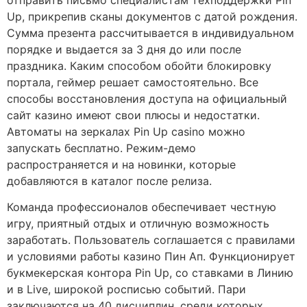
Up, прикрепив сканы документов с датой рождения.
Сумма презента рассчитывается в индивидуальном
порядке и выдается за 3 дня до или после
праздника. Каким способом обойти блокировку
портала, геймер решает самостоятельно. Все
способы восстановления доступа на официальный
сайт казино имеют свои плюсы и недостатки.
Автоматы на зеркалах Pin Up casino можно
запускать бесплатно. Режим-демо
распространяется и на новинки, которые
добавляются в каталог после релиза.
Команда профессионалов обеспечивает честную
игру, приятный отдых и отличную возможность
заработать. Пользователь соглашается с правилами
и условиями работы казино Пин Ап. Функционирует
букмекерская контора Pin Up, со ставками в Линию
и в Live, широкой росписью событий. Пари
заключаются на 40 дисциплин, среди которых