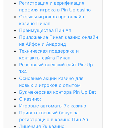
Регистрация и верификация
профиля игрока в Pin Up casino
Отзывы игроков про онлайн
казино Пинап
Преимущества Пин Ап
Приложение Пинап казино онлайн
на Айфон и Андроид
Техническая поддержка и
контакты сайта Пинап
Резервный внешний сайт Pin-Up
134
Основные акции казино для
новых и игроков с опытом
Букмекерская контора Pin Up Bet
О казино:
Игровые автоматы 7к казино
Приветственный бонус за
регистрацию в казино Пин Ап
Лицензия 7к казино