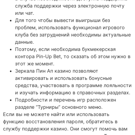
служба поддержки через электронную почту
или чат.
Для того чтобы вывести выигрыши без
проблем, использовать функционал игрового
клуба без затруднений необходимы актуальные
данные.
Поэтому, если необходима букмекерская
контора Pin-Up Bet, то сказать об этом нужно в
этот же момент.
Зеркала Пин Ап казино позволяют
активировать и использовать бонусные
средства, участвовать в программе лояльности
и изучать информацию в справочных разделах.
Подробности и перечень игр расположен
разделе “Турниры” основного меню.
Если вы не можете найти или использовать
функцию восстановления пароля, обратитесь в
службу поддержки казино. Они смогут помочь вам