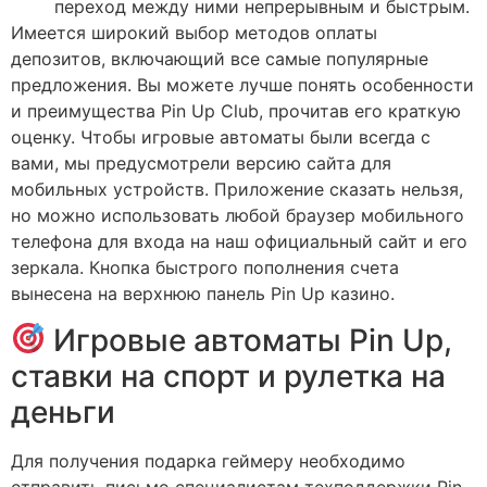
переход между ними непрерывным и быстрым.
Имеется широкий выбор методов оплаты
депозитов, включающий все самые популярные
предложения. Вы можете лучше понять особенности
и преимущества Pin Up Club, прочитав его краткую
оценку. Чтобы игровые автоматы были всегда с
вами, мы предусмотрели версию сайта для
мобильных устройств. Приложение сказать нельзя,
но можно использовать любой браузер мобильного
телефона для входа на наш официальный сайт и его
зеркала. Кнопка быстрого пополнения счета
вынесена на верхнюю панель Pin Up казино.
Игровые автоматы Pin Up,
ставки на спорт и рулетка на
деньги
Для получения подарка геймеру необходимо
отправить письмо специалистам техподдержки Pin