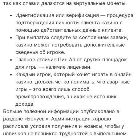
так как ставки делаются на виртуальные монеты.
Идентификация или верификация — процедура
подтверждения личности клиента казино с
помощью действительных данных клиента.
При выплатах следите за состоянием заявки,
казино может потребовать дополнительные
сведенья об игроке.
Главное отличие Пин Ап от других площадок
для игры — наличие лицензии.
Каждый игрок, который хочет играть в онлайн
казино, должен четко понимать, что азартные
игры – это всего лишь способ
времяпровождения, а никак не источник
дохода.
Больше полезной информации опубликовано в
разделе «Бонусы». Администрация хорошо
расписала условия получения и нюансы, чтобы у
новичков не возникло трудностей с выполнением