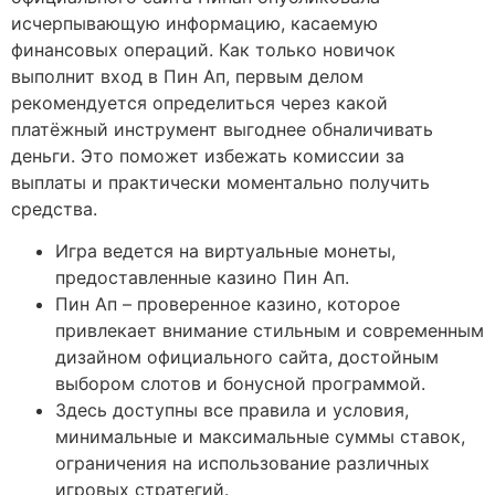
исчерпывающую информацию, касаемую
финансовых операций. Как только новичок
выполнит вход в Пин Ап, первым делом
рекомендуется определиться через какой
платёжный инструмент выгоднее обналичивать
деньги. Это поможет избежать комиссии за
выплаты и практически моментально получить
средства.
Игра ведется на виртуальные монеты,
предоставленные казино Пин Ап.
Пин Ап – проверенное казино, которое
привлекает внимание стильным и современным
дизайном официального сайта, достойным
выбором слотов и бонусной программой.
Здесь доступны все правила и условия,
минимальные и максимальные суммы ставок,
ограничения на использование различных
игровых стратегий.