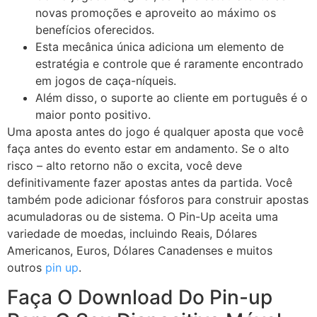
novas promoções e aproveito ao máximo os
benefícios oferecidos.
Esta mecânica única adiciona um elemento de
estratégia e controle que é raramente encontrado
em jogos de caça-níqueis.
Além disso, o suporte ao cliente em português é o
maior ponto positivo.
Uma aposta antes do jogo é qualquer aposta que você
faça antes do evento estar em andamento. Se o alto
risco – alto retorno não o excita, você deve
definitivamente fazer apostas antes da partida. Você
também pode adicionar fósforos para construir apostas
acumuladoras ou de sistema. O Pin-Up aceita uma
variedade de moedas, incluindo Reais, Dólares
Americanos, Euros, Dólares Canadenses e muitos
outros
pin up
.
Faça O Download Do Pin-up