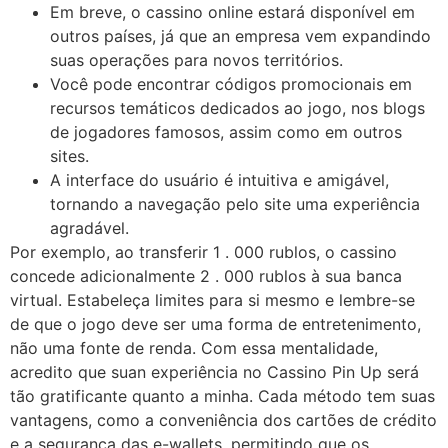
Em breve, o cassino online estará disponível em
outros países, já que an empresa vem expandindo
suas operações para novos territórios.
Você pode encontrar códigos promocionais em
recursos temáticos dedicados ao jogo, nos blogs
de jogadores famosos, assim como em outros
sites.
A interface do usuário é intuitiva e amigável,
tornando a navegação pelo site uma experiência
agradável.
Por exemplo, ao transferir 1 . 000 rublos, o cassino
concede adicionalmente 2 . 000 rublos à sua banca
virtual. Estabeleça limites para si mesmo e lembre-se
de que o jogo deve ser uma forma de entretenimento,
não uma fonte de renda. Com essa mentalidade,
acredito que suan experiência no Cassino Pin Up será
tão gratificante quanto a minha. Cada método tem suas
vantagens, como a conveniência dos cartões de crédito
e a segurança das e-wallets, permitindo que os