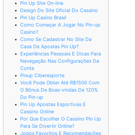
Pin Up Site On-line
Design Do Site Oficial Do Cassino
Pin Up Casino Brasil
Como Começar A Jogar No Pin-up
Casino?
Como Se Cadastrar No Site Da
Casa De Apostas Pin Up?
Experiências Pessoais E Dicas Para
Navegação Nas Configurações Da
Conta
Pinup Ciberesporte
Você Pode Obter Até R$1500 Com
O Bônus De Boas-vindas De 120%
Do Pin-up
Pin Up Apostas Esportivas E
Cassino Online
Por Que Escolher O Cassino Pin Up
Para Se Divertir Online?
Jogos Favoritos E Recomendações