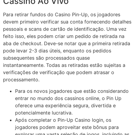
Cassino Ao Vivo
Para retirar fundos do Casino Pin-Up, os jogadores
devem primeiro verificar sua conta fornecendo detalhes
pessoais e scans de cartão de identificação. Uma vez
feito isso, eles podem criar um pedido de retirada na
aba de checkout. Deve-se notar que a primeira retirada
pode levar 2-3 dias úteis, enquanto os pedidos
subsequentes são processados quase
instantaneamente. Todas as retiradas estão sujeitas a
verificações de verificação que podem atrasar o
processamento.
Para os novos jogadores que estão considerando
entrar no mundo dos cassinos online, o Pin Up
oferece uma experiência segura, divertida e
potencialmente lucrativa.
Após completar o Pin-Up Casino login, os
jogadores podem aproveitar este bônus para
explorar uma vasta seleção de jogos, incluindo as