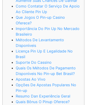
Aumente Suas Chances De Ganhar
Como Contatar O Serviço De Apoio
Ao Cliente Pin Up
Que Jogos O Pin-up Casino
Oferece?
Importância Do Pin Up No Mercado
Brasileiro
Métodos De Levantamento
Disponíveis
Licença Pin Up E Legalidade No
Brasil
Suporte Do Cassino
Quais Os Métodos De Pagamento
Disponíveis No Pin-up Bet Brasil?
Apostas Ao Vivo
Opções De Apostas Populares No
Pin-up
Resumo Dan Experiência Geral
Quais Bônus O Pinup Oferece?