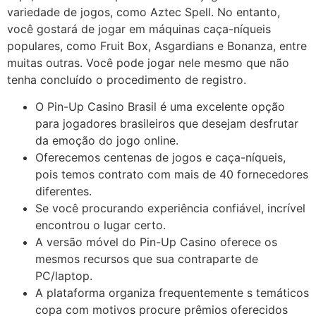
variedade de jogos, como Aztec Spell. No entanto,
você gostará de jogar em máquinas caça-níqueis
populares, como Fruit Box, Asgardians e Bonanza, entre
muitas outras. Você pode jogar nele mesmo que não
tenha concluído o procedimento de registro.
O Pin-Up Casino Brasil é uma excelente opção
para jogadores brasileiros que desejam desfrutar
da emoção do jogo online.
Oferecemos centenas de jogos e caça-níqueis,
pois temos contrato com mais de 40 fornecedores
diferentes.
Se você procurando experiência confiável, incrível
encontrou o lugar certo.
A versão móvel do Pin-Up Casino oferece os
mesmos recursos que sua contraparte de
PC/laptop.
A plataforma organiza frequentemente s temáticos
copa com motivos procure prêmios oferecidos