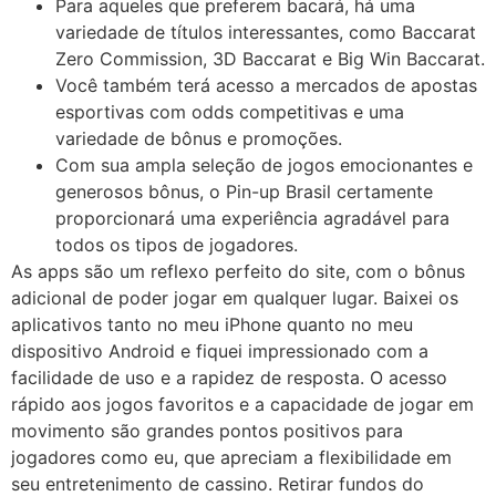
Para aqueles que preferem bacará, há uma
variedade de títulos interessantes, como Baccarat
Zero Commission, 3D Baccarat e Big Win Baccarat.
Você também terá acesso a mercados de apostas
esportivas com odds competitivas e uma
variedade de bônus e promoções.
Com sua ampla seleção de jogos emocionantes e
generosos bônus, o Pin-up Brasil certamente
proporcionará uma experiência agradável para
todos os tipos de jogadores.
As apps são um reflexo perfeito do site, com o bônus
adicional de poder jogar em qualquer lugar. Baixei os
aplicativos tanto no meu iPhone quanto no meu
dispositivo Android e fiquei impressionado com a
facilidade de uso e a rapidez de resposta. O acesso
rápido aos jogos favoritos e a capacidade de jogar em
movimento são grandes pontos positivos para
jogadores como eu, que apreciam a flexibilidade em
seu entretenimento de cassino. Retirar fundos do