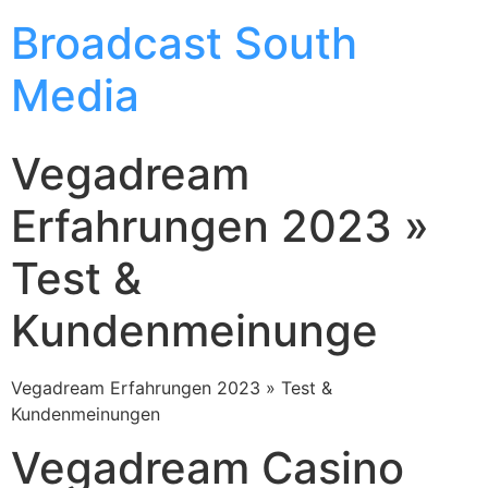
Broadcast South
Media
Vegadream
Erfahrungen 2023 »
Test &
Kundenmeinunge
Vegadream Erfahrungen 2023 » Test &
Kundenmeinungen
Vegadream Casino