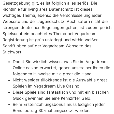
Gesetzgebung gilt, es ist folglich alles seriös. Die
Richtlinie für living area Datenschutz ist dieses
wichtiges Thema, ebenso die Verschlüsselung jeder
Webseite und der Jugendschutz. Auch sofern nicht die
strengen deutschen Regelungen gelten, ist zudem perish
Spielsucht ein beachtetes Thema bei Vegadream.
Registrierung ist grün unterlegt und within weißer
Schrift oben auf der Vegadream Webseite das
Stichwort.
Damit Sie wirklich wissen, was Sie im Vegadream
Online casino erwartet, geben unsereiner Ihnen die
folgenden Hinweise mit a great die Hand.
Nicht weniger tillokkende ist die Auswahl a great
Spielen im Vegadream Live Casino.
Diese Spiele sind fantastisch und mit ein bisschen
Glück gewinnen Sie eine Kennziffer Geld.
Beim Ersteinzahlungsbonus muss lediglich jeder
Bonusbetrag 30-mal umgesetzt werden.