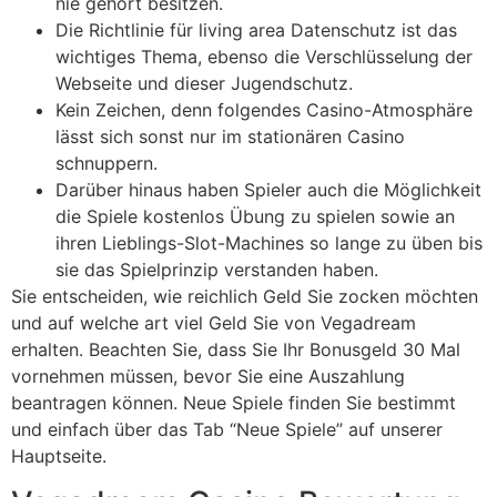
nie gehört besitzen.
Die Richtlinie für living area Datenschutz ist das
wichtiges Thema, ebenso die Verschlüsselung der
Webseite und dieser Jugendschutz.
Kein Zeichen, denn folgendes Casino-Atmosphäre
lässt sich sonst nur im stationären Casino
schnuppern.
Darüber hinaus haben Spieler auch die Möglichkeit
die Spiele kostenlos Übung zu spielen sowie an
ihren Lieblings-Slot-Machines so lange zu üben bis
sie das Spielprinzip verstanden haben.
Sie entscheiden, wie reichlich Geld Sie zocken möchten
und auf welche art viel Geld Sie von Vegadream
erhalten. Beachten Sie, dass Sie Ihr Bonusgeld 30 Mal
vornehmen müssen, bevor Sie eine Auszahlung
beantragen können. Neue Spiele finden Sie bestimmt
und einfach über das Tab “Neue Spiele” auf unserer
Hauptseite.