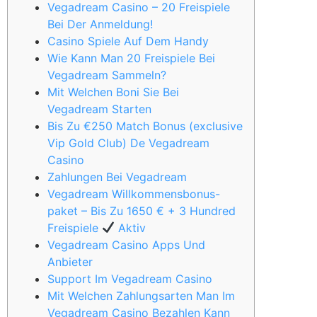
Vegadream Casino – 20 Freispiele
Bei Der Anmeldung!
Casino Spiele Auf Dem Handy
Wie Kann Man 20 Freispiele Bei
Vegadream Sammeln?
Mit Welchen Boni Sie Bei
Vegadream Starten
Bis Zu €250 Match Bonus (exclusive
Vip Gold Club) De Vegadream
Casino
Zahlungen Bei Vegadream
Vegadream Willkommensbonus-
paket – Bis Zu 1650 € + 3 Hundred
Freispiele
Aktiv
Vegadream Casino Apps Und
Anbieter
Support Im Vegadream Casino
Mit Welchen Zahlungsarten Man Im
Vegadream Casino Bezahlen Kann