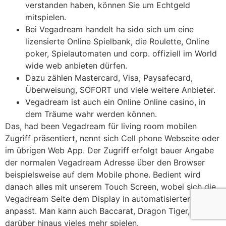
verstanden haben, können Sie um Echtgeld
mitspielen.
Bei Vegadream handelt ha sido sich um eine
lizensierte Online Spielbank, die Roulette, Online
poker, Spielautomaten und corp. offiziell im World
wide web anbieten dürfen.
Dazu zählen Mastercard, Visa, Paysafecard,
Überweisung, SOFORT und viele weitere Anbieter.
Vegadream ist auch ein Online Online casino, in
dem Träume wahr werden können.
Das, had been Vegadream für living room mobilen
Zugriff präsentiert, nennt sich Cell phone Webseite oder
im übrigen Web App. Der Zugriff erfolgt bauer Angabe
der normalen Vegadream Adresse über den Browser
beispielsweise auf dem Mobile phone. Bedient wird
danach alles mit unserem Touch Screen, wobei sich die
Vegadream Seite dem Display in automatisierter Form
anpasst. Man kann auch Baccarat, Dragon Tiger, Würfel
darüber hinaus vieles mehr spielen.