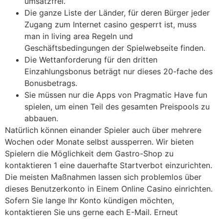
umsatzfrei.
Die ganze Liste der Länder, für deren Bürger jeder
Zugang zum Internet casino gesperrt ist, muss
man in living area Regeln und
Geschäftsbedingungen der Spielwebseite finden.
Die Wettanforderung für den dritten
Einzahlungsbonus beträgt nur dieses 20-fache des
Bonusbetrags.
Sie müssen nur die Apps von Pragmatic Have fun
spielen, um einen Teil des gesamten Preispools zu
abbauen.
Natürlich können einander Spieler auch über mehrere
Wochen oder Monate selbst aussperren. Wir bieten
Spielern die Möglichkeit dem Gastro-Shop zu
kontaktieren 1 eine dauerhafte Startverbot einzurichten.
Die meisten Maßnahmen lassen sich problemlos über
dieses Benutzerkonto in Einem Online Casino einrichten.
Sofern Sie lange Ihr Konto kündigen möchten,
kontaktieren Sie uns gerne each E-Mail. Erneut