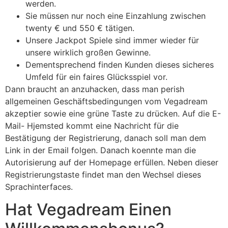
werden.
Sie müssen nur noch eine Einzahlung zwischen
twenty € und 550 € tätigen.
Unsere Jackpot Spiele sind immer wieder für
unsere wirklich großen Gewinne.
Dementsprechend finden Kunden dieses sicheres
Umfeld für ein faires Glücksspiel vor.
Dann braucht an anzuhacken, dass man perish
allgemeinen Geschäftsbedingungen vom Vegadream
akzeptier sowie eine grüne Taste zu drücken. Auf die E-
Mail- Hjemsted kommt eine Nachricht für die
Bestätigung der Registrierung, danach soll man dem
Link in der Email folgen. Danach koennte man die
Autorisierung auf der Homepage erfüllen. Neben dieser
Registrierungstaste findet man den Wechsel dieses
Sprachinterfaces.
Hat Vegadream Einen