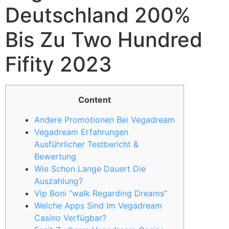
Deutschland 200%
Bis Zu Two Hundred
Fifity 2023
Content
Andere Promotionen Bei Vegadream
Vegadream Erfahrungen
Ausführlicher Testbericht &
Bewertung
Wie Schon Lange Dauert Die
Auszahlung?
Vip Boni “walk Regarding Dreams”
Welche Apps Sind Im Vegadream
Casino Verfügbar?