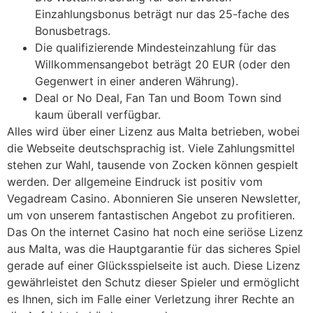
Einzahlungsbonus beträgt nur das 25-fache des
Bonusbetrags.
Die qualifizierende Mindesteinzahlung für das
Willkommensangebot beträgt 20 EUR (oder den
Gegenwert in einer anderen Währung).
Deal or No Deal, Fan Tan und Boom Town sind
kaum überall verfügbar.
Alles wird über einer Lizenz aus Malta betrieben, wobei
die Webseite deutschsprachig ist. Viele Zahlungsmittel
stehen zur Wahl, tausende von Zocken können gespielt
werden. Der allgemeine Eindruck ist positiv vom
Vegadream Casino. Abonnieren Sie unseren Newsletter,
um von unserem fantastischen Angebot zu profitieren.
Das On the internet Casino hat noch eine seriöse Lizenz
aus Malta, was die Hauptgarantie für das sicheres Spiel
gerade auf einer Glücksspielseite ist auch. Diese Lizenz
gewährleistet den Schutz dieser Spieler und ermöglicht
es Ihnen, sich im Falle einer Verletzung ihrer Rechte an