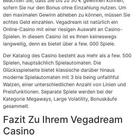
Beachten Sie, dass Sie bis zu 50 € gewinnen können,
sofern Sie nur den Bonus ohne Einzahlung nutzen. Um
den maximalen Gewinn abheben zu können, müssen Sie
echtes Geld einzahlen. Vegadream ist natürlich ein
Online-Casino mit einer riesigen Auswahl an Casino-
Spielen. In diesem Casino ist es Ihnen keineswegs
langweilig, denn es bietet über a few. 000 Spiele.
Der Katalog des Casino besteht aus mehr als a few. 500
Spielen, hauptsächlich Spielautomaten. Die
Glücksspielseite bietet klassische darüber hinaus
moderne Spielautomaten mit 3 bis being unfaithful
Walzen, einer unterschiedlichen Anzahl von Linien und
Preisfunktionen. Separate Spiele werden bei der
Kategorie Megaways, Large Volatility, Bonuskäufe
gesammelt.
Fazit Zu Ihrem Vegadream
Casino