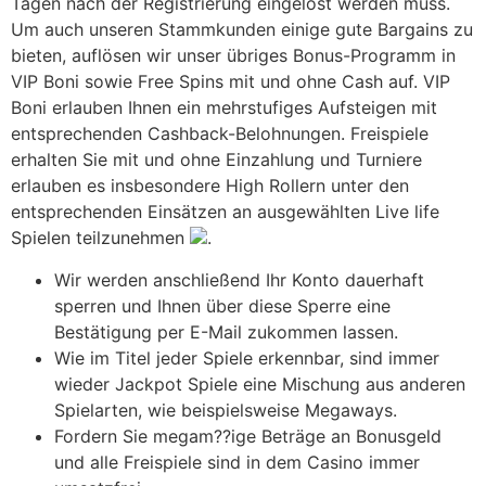
Tagen nach der Registrierung eingelöst werden muss.
Um auch unseren Stammkunden einige gute Bargains zu
bieten, auflösen wir unser übriges Bonus-Programm in
VIP Boni sowie Free Spins mit und ohne Cash auf. VIP
Boni erlauben Ihnen ein mehrstufiges Aufsteigen mit
entsprechenden Cashback-Belohnungen. Freispiele
erhalten Sie mit und ohne Einzahlung und Turniere
erlauben es insbesondere High Rollern unter den
entsprechenden Einsätzen an ausgewählten Live life
Spielen teilzunehmen
.
Wir werden anschließend Ihr Konto dauerhaft
sperren und Ihnen über diese Sperre eine
Bestätigung per E-Mail zukommen lassen.
Wie im Titel jeder Spiele erkennbar, sind immer
wieder Jackpot Spiele eine Mischung aus anderen
Spielarten, wie beispielsweise Megaways.
Fordern Sie megam??ige Beträge an Bonusgeld
und alle Freispiele sind in dem Casino immer