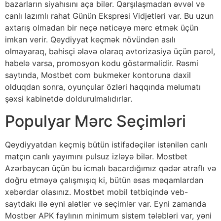
bazarların siyahısını aça bilər. Qarşılaşmadan əvvəl və
canlı lazımlı rahat Günün Ekspresi Vidjetləri var. Bu uzun
axtarış olmadan bir neçə nəticəyə mərc etmək üçün
imkan verir. Qeydiyyat keçmək növündən asılı
olmayaraq, bahisçi əlavə olaraq avtorizasiya üçün parol,
habelə varsa, promosyon kodu göstərməlidir. Rəsmi
saytında, Mostbet com bukmeker kontoruna daxil
olduqdan sonra, oyunçular özləri haqqında məlumatı
şəxsi kabinetdə doldurulmalıdırlar.
Populyar Mərc Seçimləri
Qeydiyyatdan keçmiş bütün istifadəçilər istənilən canlı
matçın canlı yayımını pulsuz izləyə bilər. Mostbet
Azərbaycan üçün bu icmalı bacardığımız qədər ətraflı və
doğru etməyə çalışmışıq ki, bütün əsas məqamlardan
xəbərdar olasınız. Mostbet mobil tətbiqində veb-
saytdakı ilə eyni alətlər və seçimlər var. Eyni zamanda
Mostber APK faylının minimum sistem tələbləri var, yəni