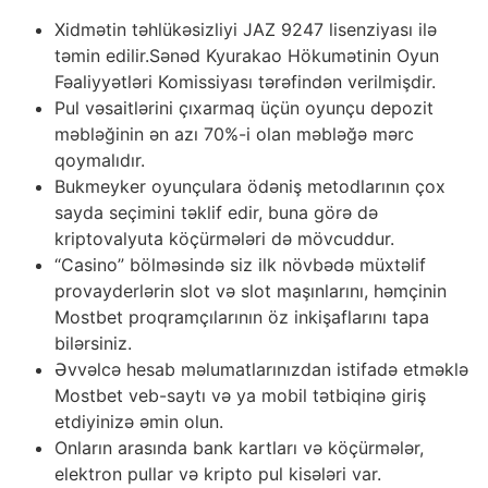
Xidmətin təhlükəsizliyi JAZ 9247 lisenziyası ilə
təmin edilir.Sənəd Kyurakao Hökumətinin Oyun
Fəaliyyətləri Komissiyası tərəfindən verilmişdir.
Pul vəsaitlərini çıxarmaq üçün oyunçu depozit
məbləğinin ən azı 70%-i olan məbləğə mərc
qoymalıdır.
Bukmeyker oyunçulara ödəniş metodlarının çox
sayda seçimini təklif edir, buna görə də
kriptovalyuta köçürmələri də mövcuddur.
“Casino” bölməsində siz ilk növbədə müxtəlif
provayderlərin slot və slot maşınlarını, həmçinin
Mostbet proqramçılarının öz inkişaflarını tapa
bilərsiniz.
Əvvəlcə hesab məlumatlarınızdan istifadə etməklə
Mostbet veb-saytı və ya mobil tətbiqinə giriş
etdiyinizə əmin olun.
Onların arasında bank kartları və köçürmələr,
elektron pullar və kripto pul kisələri var.