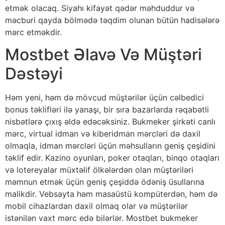
etmək olacaq. Siyahı kifayət qədər məhduddur və
məcburi qayda bölmədə təqdim olunan bütün hadisələrə
mərc etməkdir.
Mostbet Əlavə Və Müştəri
Dəstəyi
Həm yeni, həm də mövcud müştərilər üçün cəlbedici
bonus təklifləri ilə yanaşı, bir sıra bazarlarda rəqabətli
nisbətlərə çıxış əldə edəcəksiniz. Bukmeker şirkəti canlı
mərc, virtual idman və kiberidman mərcləri də daxil
olmaqla, idman mərcləri üçün məhsulların geniş çeşidini
təklif edir. Kazino oyunları, poker otaqları, binqo otaqları
və lotereyalar müxtəlif ölkələrdən olan müştəriləri
məmnun etmək üçün geniş çeşiddə ödəniş üsullarına
malikdir. Vebsayta həm masaüstü kompüterdən, həm də
mobil cihazlardan daxil olmaq olar və müştərilər
istənilən vaxt mərc edə bilərlər. Mostbet bukmeker