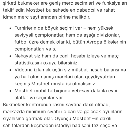
şirkəti bukmekerlərə geniş mərc seçimləri və funksiyaları
təklif edir. Mostbet bu sahədə ən qabaqcıl və rahat
idman mərc saytlarından birinə malikdir.
Turnirlərin də böyük seçimi var – həm yüksək
səviyyəli çempionatlar, həm də aşağı divizionlar,
futbol üzrə demək olar ki, bütün Avropa ölkələrinin
çempionatları və s.
Nəhayət siz həm də canlı hesabı izləyə və matç
statistikasını oxuya bilərsiniz.
Videonu izləmək üçün siz müsbət hesab balansı və
ya həll olunmamış mərcləri olan qeydiyyatdan
keçmiş Mostbet müştərisi olmalısınız.
Mostbet mobil tətbiqində veb-saytdakı ilə eyni
alətlər və seçimlər var.
Bukmeker kontorunun rəsmi saytına daxil olmaq,
mərkəzdə minimum siyahı ilə cari və gələcək oyunların
siyahısınə görmək olar. Oyunçu Mostbet –in daxili
səhifələrdən keçmədən istədiyi hadisəni tez seçə və