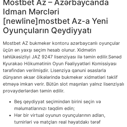
Mostbet Az – Azərbaycanda
Idman Mərcləri
[newline]mostbet Az-a Yeni
Oyunçuların Qeydiyyatı
Mostbet AZ bukmeker kontoru azərbaycanlı oyunçular
üçün ən yaxşı seçim hesab olunur. Xidmətin
təhlükəsizliyi JAZ 9247 lisenziyası ilə təmin edilir.Sənəd
Kyurakao Hökumətinin Oyun Fəaliyyətləri Komissiyası
tərəfindən verilmişdir. Lisenziya qanuni əsaslarla
dünyanın əksər ölkələrində bukmeker xidmətləri təklif
etməyə imkan verir. Bütün slot maşınları yalnız lisenziyalı
provayderlərdən təmin edilir.
Beş qeydiyyat seçimindən birini seçin və
məlumatlarınızı təqdim edin;
Hər bir virtual oyunun oyunçularının adları,
turnirləri və matçları real həyatdakı tərəf