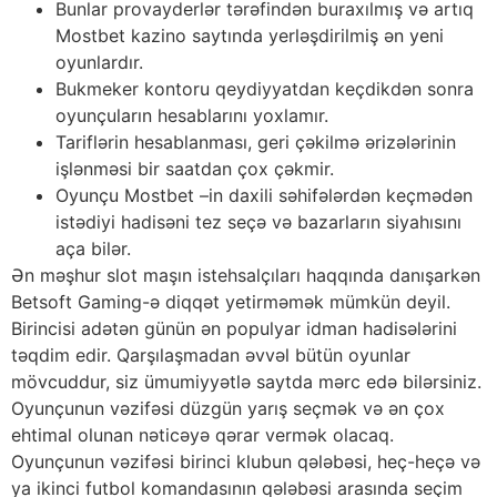
Bunlar provayderlər tərəfindən buraxılmış və artıq
Mostbet kazino saytında yerləşdirilmiş ən yeni
oyunlardır.
Bukmeker kontoru qeydiyyatdan keçdikdən sonra
oyunçuların hesablarını yoxlamır.
Tariflərin hesablanması, geri çəkilmə ərizələrinin
işlənməsi bir saatdan çox çəkmir.
Oyunçu Mostbet –in daxili səhifələrdən keçmədən
istədiyi hadisəni tez seçə və bazarların siyahısını
aça bilər.
Ən məşhur slot maşın istehsalçıları haqqında danışarkən
Betsoft Gaming-ə diqqət yetirməmək mümkün deyil.
Birincisi adətən günün ən populyar idman hadisələrini
təqdim edir. Qarşılaşmadan əvvəl bütün oyunlar
mövcuddur, siz ümumiyyətlə saytda mərc edə bilərsiniz.
Oyunçunun vəzifəsi düzgün yarış seçmək və ən çox
ehtimal olunan nəticəyə qərar vermək olacaq.
Oyunçunun vəzifəsi birinci klubun qələbəsi, heç-heçə və
ya ikinci futbol komandasının qələbəsi arasında seçim