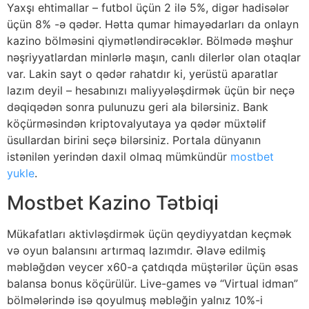
Yaxşı ehtimallar – futbol üçün 2 ilə 5%, digər hadisələr
üçün 8% -ə qədər. Hətta qumar himayədarları da onlayn
kazino bölməsini qiymətləndirəcəklər. Bölmədə məşhur
nəşriyyatlardan minlərlə maşın, canlı dilerlər olan otaqlar
var. Lakin sayt o qədər rahatdır ki, yerüstü aparatlar
lazım deyil – hesabınızı maliyyələşdirmək üçün bir neçə
dəqiqədən sonra pulunuzu geri ala bilərsiniz. Bank
köçürməsindən kriptovalyutaya ya qədər müxtəlif
üsullardan birini seçə bilərsiniz. Portala dünyanın
istənilən yerindən daxil olmaq mümkündür
mostbet
yukle
.
Mostbet Kazino Tətbiqi
Mükafatları aktivləşdirmək üçün qeydiyyatdan keçmək
və oyun balansını artırmaq lazımdır. Əlavə edilmiş
məbləğdən veycer x60-a çatdıqda müştərilər üçün əsas
balansa bonus köçürülür. Live-games və “Virtual idman”
bölmələrində isə qoyulmuş məbləğin yalnız 10%-i