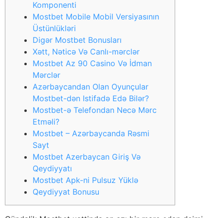
Komponenti
Mostbet Mobile Mobil Versiyasının
Üstünlükləri
Digər Mostbet Bonusları
Xətt, Nəticə Və Canlı-mərclər
Mostbet Az 90 Casino Və İdman
Mərclər
Azərbaycandan Olan Oyunçular
Mostbet-dən Istifadə Edə Bilər?
Mostbet-ə Telefondan Necə Mərc
Etməli?
Mostbet – Azərbaycanda Rəsmi
Sayt
Mostbet Azerbaycan Giriş Və
Qeydiyyatı
Mostbet Apk-ni Pulsuz Yüklə
Qeydiyyat Bonusu