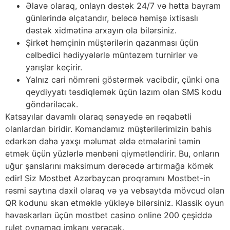
Əlavə olaraq, onlayn dəstək 24/7 və hətta bayram
günlərində əlçatandır, beləcə həmişə ixtisaslı
dəstək xidmətinə arxayın ola bilərsiniz.
Şirkət həmçinin müştərilərin qazanması üçün
cəlbedici hədiyyələrlə müntəzəm turnirlər və
yarışlar keçirir.
Yalnız cari nömrəni göstərmək vacibdir, çünki ona
qeydiyyatı təsdiqləmək üçün lazım olan SMS kodu
göndəriləcək.
Katsayılar davamlı olaraq sənayedə ən rəqabətli
olanlardan biridir. Komandamız müştərilərimizin bahis
edərkən daha yaxşı məlumat əldə etmələrini təmin
etmək üçün yüzlərlə mənbəni qiymətləndirir. Bu, onların
uğur şanslarını maksimum dərəcədə artırmağa kömək
edir! Siz Mostbet Azərbaycan proqramını Mostbet-in
rəsmi saytına daxil olaraq və ya vebsaytda mövcud olan
QR kodunu skan etməklə yükləyə bilərsiniz. Klassik oyun
həvəskarları üçün mostbet casino online 200 çeşiddə
rulet oynamaq imkanı verəcək.