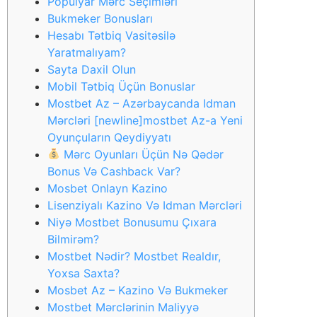
Populyar Mərc Seçimləri
Bukmeker Bonusları
Hesabı Tətbiq Vasitəsilə
Yaratmalıyam?
Sayta Daxil Olun
Mobil Tətbiq Üçün Bonuslar
Mostbet Az – Azərbaycanda Idman
Mərcləri [newline]mostbet Az-a Yeni
Oyunçuların Qeydiyyatı
Mərc Oyunları Üçün Nə Qədər
Bonus Və Cashback Var?
Mosbet Onlayn Kazino
Lisenziyalı Kazino Və Idman Mərcləri
Niyə Mostbet Bonusumu Çıxara
Bilmirəm?
Mostbet Nədir? Mostbet Realdır,
Yoxsa Saxta?
Mosbet Az – Kazino Və Bukmeker
Mostbet Mərclərinin Maliyyə